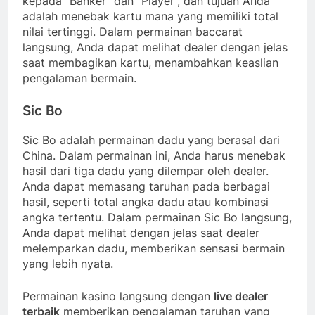
kepada “Banker” dan “Player”, dan tujuan Anda
adalah menebak kartu mana yang memiliki total
nilai tertinggi. Dalam permainan baccarat
langsung, Anda dapat melihat dealer dengan jelas
saat membagikan kartu, menambahkan keaslian
pengalaman bermain.
Sic Bo
Sic Bo adalah permainan dadu yang berasal dari
China. Dalam permainan ini, Anda harus menebak
hasil dari tiga dadu yang dilempar oleh dealer.
Anda dapat memasang taruhan pada berbagai
hasil, seperti total angka dadu atau kombinasi
angka tertentu. Dalam permainan Sic Bo langsung,
Anda dapat melihat dengan jelas saat dealer
melemparkan dadu, memberikan sensasi bermain
yang lebih nyata.
Permainan kasino langsung dengan
live dealer
terbaik
memberikan pengalaman taruhan yang