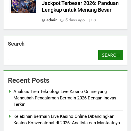
Jackpot Terbesar 2026: Panduan
Lengkap untuk Menang Besar
admin
5 days ago
0
Search
SEARCH
Recent Posts
Analisis Tren Teknologi Live Kasino Online yang
Mengubah Pengalaman Bermain 2026 Dengan Inovasi
Terkini
Kelebihan Bermain Live Kasino Online Dibandingkan
Kasino Konvensional di 2026: Analisis dan Manfaatnya