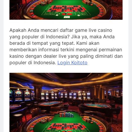
Apakah Anda mencari daftar game live casino
yang populer di Indonesia? Jika ya, maka Anda
berada di tempat yang tepat. Kami akan
memberikan informasi terkini mengenai permainan
kasino dengan dealer live yang paling diminati dan
populer di Indonesia.
Login Koitoto