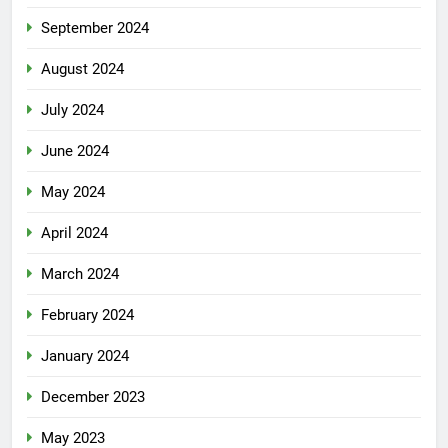
September 2024
August 2024
July 2024
June 2024
May 2024
April 2024
March 2024
February 2024
January 2024
December 2023
May 2023