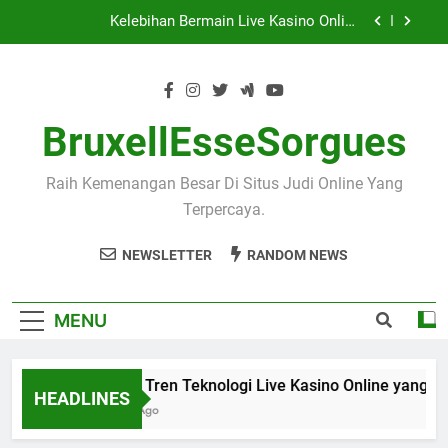
Skip
Analisis dan Manfaatnya
Cara Mengelola Modal Bermain Live Kasino
to
Online Agar Tetap Bertahan Lama di Tahun 2026
content
Daftar Game Live Kasino Online Paling
Menguntungkan dengan Jackpot Terbesar 2026:
Panduan Lengkap untuk Menang Besar
Analisis Tren Teknologi Live Kasino Online yang
Mengubah Pengalaman Bermain 2026 Dengan
BruxellEsseSorgues
Inovasi Terkini
Kelebihan Bermain Live Kasino Online
Dibandingkan Kasino Konvensional di 2026:
Raih Kemenangan Besar Di Situs Judi Online Yang
Analisis dan Manfaatnya
Cara Mengelola Modal Bermain Live Kasino
Terpercaya.
Online Agar Tetap Bertahan Lama di Tahun 2026
Daftar Game Live Kasino Online Paling
NEWSLETTER
RANDOM NEWS
Menguntungkan dengan Jackpot Terbesar 2026:
Panduan Lengkap untuk Menang Besar
MENU
Analisis Tren Teknologi Live Kasino Online yang Men
HEADLINES
13 Hours Ago