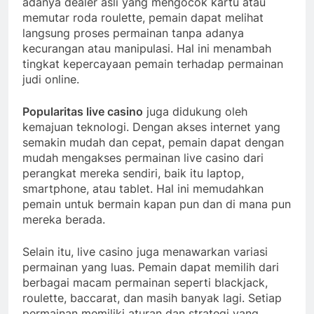
adanya dealer asli yang mengocok kartu atau
memutar roda roulette, pemain dapat melihat
langsung proses permainan tanpa adanya
kecurangan atau manipulasi. Hal ini menambah
tingkat kepercayaan pemain terhadap permainan
judi online.
Popularitas live casino
juga didukung oleh
kemajuan teknologi. Dengan akses internet yang
semakin mudah dan cepat, pemain dapat dengan
mudah mengakses permainan live casino dari
perangkat mereka sendiri, baik itu laptop,
smartphone, atau tablet. Hal ini memudahkan
pemain untuk bermain kapan pun dan di mana pun
mereka berada.
Selain itu, live casino juga menawarkan variasi
permainan yang luas. Pemain dapat memilih dari
berbagai macam permainan seperti blackjack,
roulette, baccarat, dan masih banyak lagi. Setiap
permainan memiliki aturan dan strategi yang