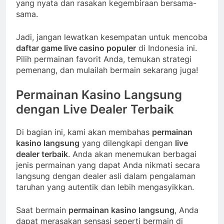
yang nyata dan rasakan kegembiraan bersama-
sama.
Jadi, jangan lewatkan kesempatan untuk mencoba
daftar game live casino populer
di Indonesia ini.
Pilih permainan favorit Anda, temukan strategi
pemenang, dan mulailah bermain sekarang juga!
Permainan Kasino Langsung
dengan Live Dealer Terbaik
Di bagian ini, kami akan membahas
permainan
kasino langsung
yang dilengkapi dengan
live
dealer terbaik
. Anda akan menemukan berbagai
jenis permainan yang dapat Anda nikmati secara
langsung dengan dealer asli dalam pengalaman
taruhan yang autentik dan lebih mengasyikkan.
Saat bermain
permainan kasino langsung
, Anda
dapat merasakan sensasi seperti bermain di