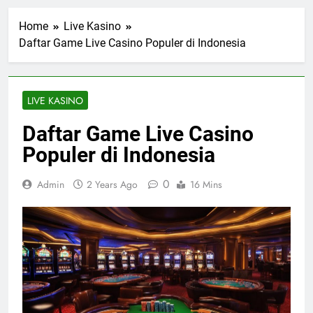
Home
Live Kasino
Daftar Game Live Casino Populer di Indonesia
LIVE KASINO
Daftar Game Live Casino
Populer di Indonesia
0
Admin
2 Years Ago
16 Mins