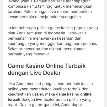
lekang waktu. Pemain berusaha mendapatkan
kombinasi kartu tertinggi untuk memenangkan
taruhan. Poker dengan live dealer memberikan
kesan bermain di meja poker sungguhan.
Itulah beberapa pilihan game kasino populer yang
bisa Anda temukan di Indonesia. Jenis-jenis
permainan ini menawarkan keseruan dan
keuntungan yang menggiurkan bagi para pemain.
Selamat mencoba dan nikmati pengalaman
bermain yang menarik!
Game Kasino Online Terbaik
dengan Live Dealer
Jika Anda mencari pengalaman bermain kasino
online yang memadukan kualitas terbaik dan
keautentikan dealer, maka
game kasino online
terbaik
dengan live dealer adalah pilihan yang
tepat. Dalam game-game ini, Anda dapat