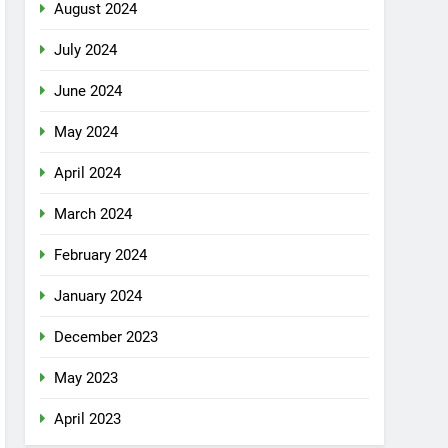
August 2024
July 2024
June 2024
May 2024
April 2024
March 2024
February 2024
January 2024
December 2023
May 2023
April 2023