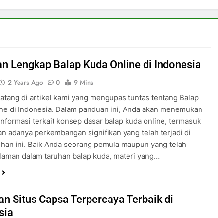
n Lengkap Balap Kuda Online di Indonesia
2 Years Ago
0
9 Mins
atang di artikel kami yang mengupas tuntas tentang Balap
ne di Indonesia. Dalam panduan ini, Anda akan menemukan
informasi terkait konsep dasar balap kuda online, termasuk
an adanya perkembangan signifikan yang telah terjadi di
uhan ini. Baik Anda seorang pemula maupun yang telah
laman dalam taruhan balap kuda, materi yang…
n Situs Capsa Terpercaya Terbaik di
sia