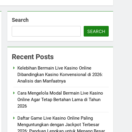
Search
SEARCH
Recent Posts
Kelebihan Bermain Live Kasino Online
Dibandingkan Kasino Konvensional di 2026:
Analisis dan Manfaatnya
Cara Mengelola Modal Bermain Live Kasino
Online Agar Tetap Bertahan Lama di Tahun
2026
Daftar Game Live Kasino Online Paling
Menguntungkan dengan Jackpot Terbesar
2026: Panduan Lengkap untuk Menang Besar