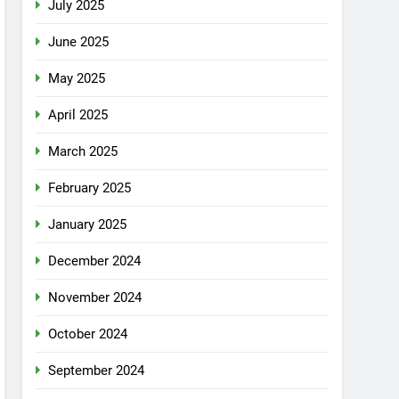
July 2025
June 2025
May 2025
April 2025
March 2025
February 2025
January 2025
December 2024
November 2024
October 2024
September 2024