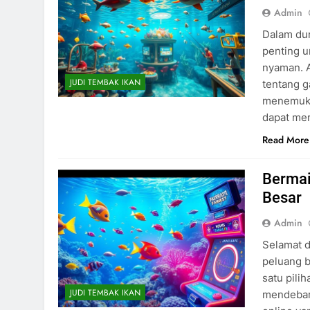
Admin
Dalam dun
penting 
nyaman. A
JUDI TEMBAK IKAN
tentang g
menemukan
dapat mer
Read More
Bermai
Besar
Admin
Selamat d
peluang b
satu pili
JUDI TEMBAK IKAN
mendebar