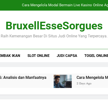
Cara Mengelola Modal Bermain Live Kasino Online Ag
Daftar Game Live Kasino Online Paling Menguntungkan dengan Ja
BruxellEsseSorgues
ngapa Live Kasino Online Semakin Populer di Indonesia Sepanjang
Raih Kemenangan Besar Di Situs Judi Online Yang Terpercaya.
elebihan Bermain Live Kasino Online Dibandingkan Kasino Konvensi
Cara Mengelola Modal Bermain Live Kasino Online Ag
EMBAK IKAN
SLOT ONLINE
JUDI CAPSA
TOGEL ONLIN
Daftar Game Live Kasino Online Paling Menguntungkan dengan Ja
ngapa Live Kasino Online Semakin Populer di Indonesia Sepanjang
n Manfaatnya
Cara Mengelola Modal Bermain L
2 Days Ago