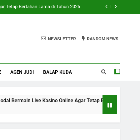
ar Tetap Bertahan Lama di Tahun 2026
ckpot Terbesar 2026: Panduan Lengkap
untuk Menang Besar
 Tahun 2026? Faktor-Faktor Utama dan
NEWSLETTER
RANDOM NEWS
Dampaknya
onal di 2026: Analisis dan Manfaatnya
ar Tetap Bertahan Lama di Tahun 2026
E
AGEN JUDI
BALAP KUDA
ckpot Terbesar 2026: Panduan Lengkap
untuk Menang Besar
 Tahun 2026? Faktor-Faktor Utama dan
Dampaknya
ive Kasino Online Agar Tetap Bertahan Lama di Tahun 2026