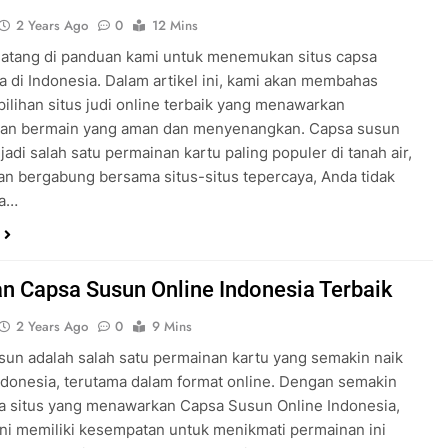
2 Years Ago
0
12 Mins
datang di panduan kami untuk menemukan situs capsa
a di Indonesia. Dalam artikel ini, kami akan membahas
pilihan situs judi online terbaik yang menawarkan
an bermain yang aman dan menyenangkan. Capsa susun
jadi salah satu permainan kartu paling populer di tanah air,
n bergabung bersama situs-situs tepercaya, Anda tidak
sa…
n Capsa Susun Online Indonesia Terbaik
2 Years Ago
0
9 Mins
un adalah salah satu permainan kartu yang semakin naik
ndonesia, terutama dalam format online. Dengan semakin
a situs yang menawarkan Capsa Susun Online Indonesia,
ni memiliki kesempatan untuk menikmati permainan ini