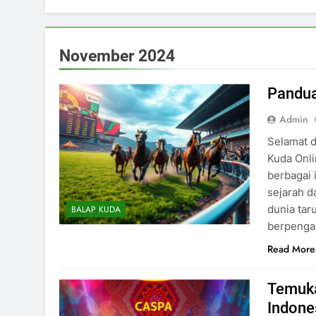
November 2024
Pandua
Admin
Selamat d
Kuda Onli
berbagai 
sejarah d
dunia tar
BALAP KUDA
berpenga
Read More
Temuka
Indone