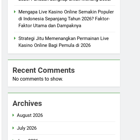
Mengapa Live Kasino Online Semakin Populer
di Indonesia Sepanjang Tahun 2026? Faktor-
Faktor Utama dan Dampaknya
Strategi Jitu Memenangkan Permainan Live
Kasino Online Bagi Pemula di 2026
Recent Comments
No comments to show.
Archives
August 2026
July 2026