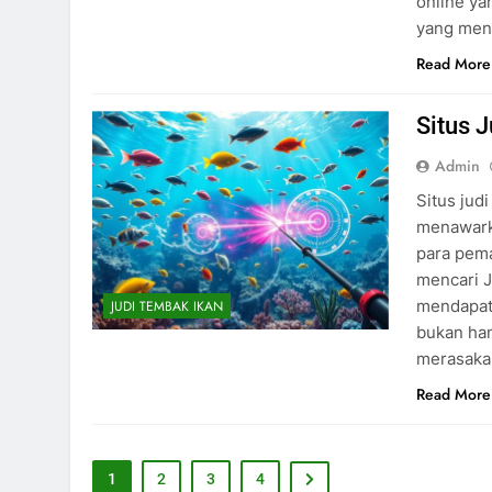
online y
yang mena
Read More
Situs 
Admin
Situs jud
menawark
para pem
mencari 
mendapat
JUDI TEMBAK IKAN
bukan han
merasaka
Read More
1
2
3
4