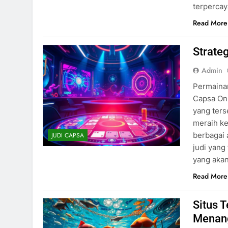
terpercay
Read More
Strate
Admin
Permainan
Capsa On
yang ters
meraih ke
berbagai
JUDI CAPSA
judi yang
yang aka
Read More
Situs 
Menan