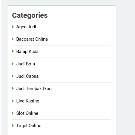
Categories
Agen Judi
Baccarat Online
Balap Kuda
Judi Bola
Judi Capsa
Judi Tembak Ikan
Live Kasino
Slot Online
Togel Online