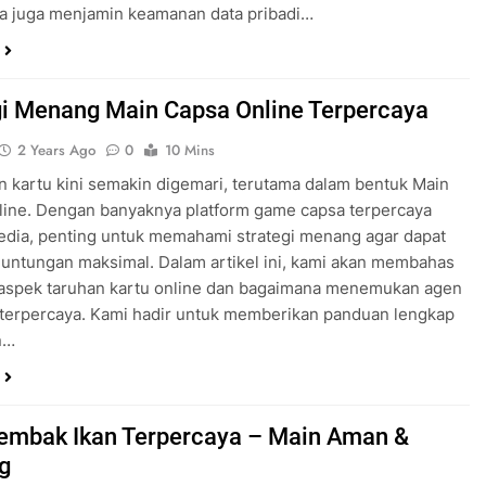
a juga menjamin keamanan data pribadi…
gi Menang Main Capsa Online Terpercaya
2 Years Ago
0
10 Mins
 kartu kini semakin digemari, terutama dalam bentuk Main
line. Dengan banyaknya platform game capsa terpercaya
edia, penting untuk memahami strategi menang agar dapat
untungan maksimal. Dalam artikel ini, kami akan membahas
 aspek taruhan kartu online dan bagaimana menemukan agen
 terpercaya. Kami hadir untuk memberikan panduan lengkap
n…
Tembak Ikan Terpercaya – Main Aman &
g