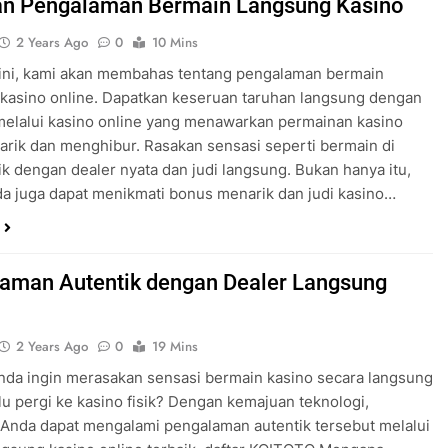
n Pengalaman Bermain Langsung Kasino
2 Years Ago
0
10 Mins
 ini, kami akan membahas tentang pengalaman bermain
kasino online. Dapatkan keseruan taruhan langsung dengan
elalui kasino online yang menawarkan permainan kasino
rik dan menghibur. Rasakan sensasi seperti bermain di
sik dengan dealer nyata dan judi langsung. Bukan hanya itu,
da juga dapat menikmati bonus menarik dan judi kasino…
aman Autentik dengan Dealer Langsung
2 Years Ago
0
19 Mins
da ingin merasakan sensasi bermain kasino secara langsung
lu pergi ke kasino fisik? Dengan kemajuan teknologi,
Anda dapat mengalami pengalaman autentik tersebut melalui