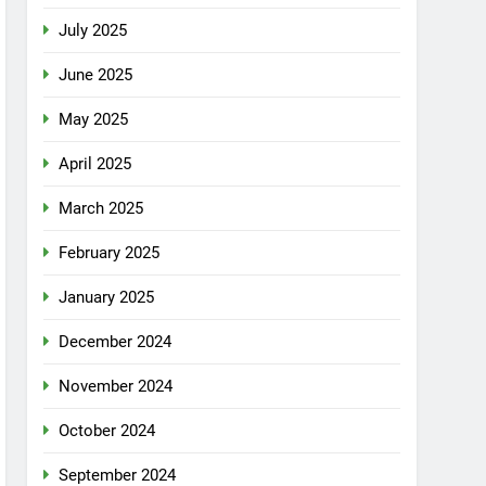
July 2025
June 2025
May 2025
April 2025
March 2025
February 2025
January 2025
December 2024
November 2024
October 2024
September 2024