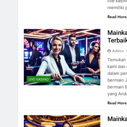
live kasi
memiliki
Read More
Mainka
Terbai
Admin
Temukan s
kami dan
dalam per
LIVE KASINO
bermain J
bermain B
yang Anda
Read More
Mainka