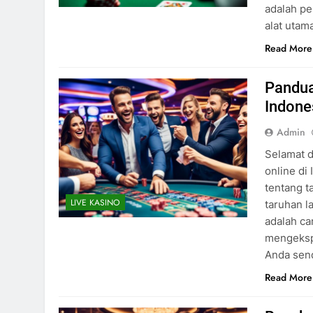
adalah p
alat utam
Read More
Pandua
Indone
Admin
Selamat d
online di
tentang t
LIVE KASINO
taruhan l
adalah c
mengekspl
Anda sen
Read More