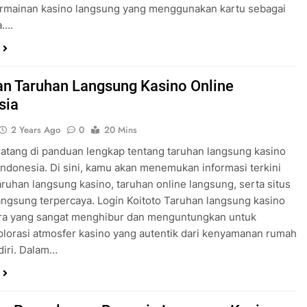
ermainan kasino langsung yang menggunakan kartu sebagai
a….
n Taruhan Langsung Kasino Online
sia
2 Years Ago
0
20 Mins
atang di panduan lengkap tentang taruhan langsung kasino
 Indonesia. Di sini, kamu akan menemukan informasi terkini
aruhan langsung kasino, taruhan online langsung, serta situs
angsung terpercaya. Login Koitoto Taruhan langsung kasino
ara yang sangat menghibur dan menguntungkan untuk
orasi atmosfer kasino yang autentik dari kenyamanan rumah
diri. Dalam…