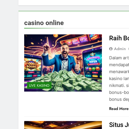
casino online
Raih B
Admin
Dalam art
mendapatk
menawark
kasino la
nikmati. 
LIVE KASINO
bonus-bon
bonus de
Read More
Situs 