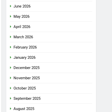
June 2026
May 2026
April 2026
March 2026
February 2026
January 2026
December 2025
November 2025
October 2025
September 2025
August 2025