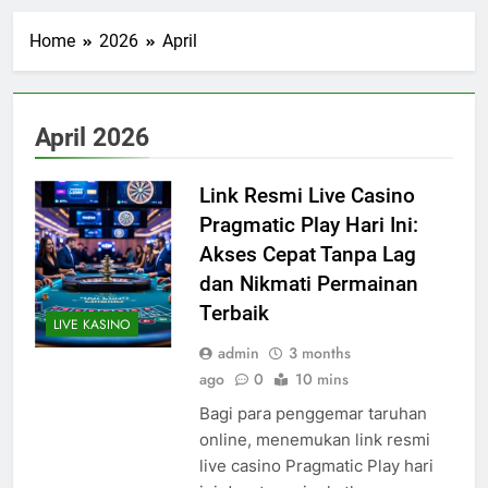
Home
2026
April
April 2026
Link Resmi Live Casino
Pragmatic Play Hari Ini:
Akses Cepat Tanpa Lag
dan Nikmati Permainan
Terbaik
LIVE KASINO
admin
3 months
ago
0
10 mins
Bagi para penggemar taruhan
online, menemukan link resmi
live casino Pragmatic Play hari