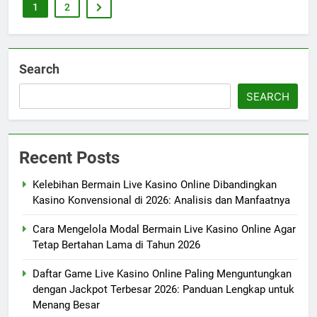
1
2
Search
SEARCH
Recent Posts
Kelebihan Bermain Live Kasino Online Dibandingkan
Kasino Konvensional di 2026: Analisis dan Manfaatnya
Cara Mengelola Modal Bermain Live Kasino Online Agar
Tetap Bertahan Lama di Tahun 2026
Daftar Game Live Kasino Online Paling Menguntungkan
dengan Jackpot Terbesar 2026: Panduan Lengkap untuk
Menang Besar