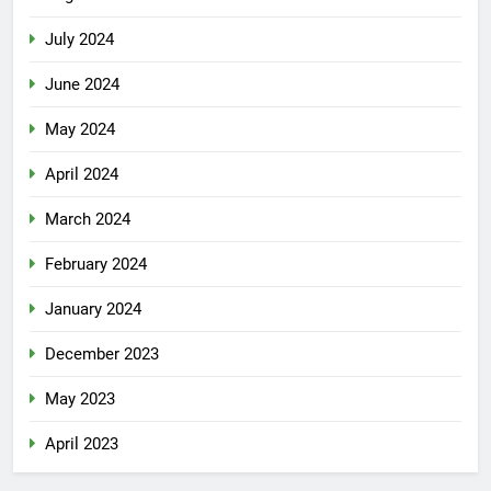
July 2024
June 2024
May 2024
April 2024
March 2024
February 2024
January 2024
December 2023
May 2023
April 2023