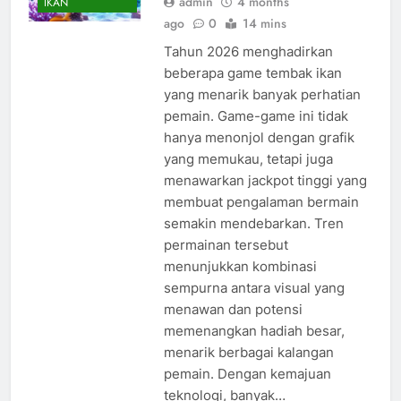
admin
4 months
IKAN
ago
0
14 mins
Tahun 2026 menghadirkan
beberapa game tembak ikan
yang menarik banyak perhatian
pemain. Game-game ini tidak
hanya menonjol dengan grafik
yang memukau, tetapi juga
menawarkan jackpot tinggi yang
membuat pengalaman bermain
semakin mendebarkan. Tren
permainan tersebut
menunjukkan kombinasi
sempurna antara visual yang
menawan dan potensi
memenangkan hadiah besar,
menarik berbagai kalangan
pemain. Dengan kemajuan
teknologi, banyak…