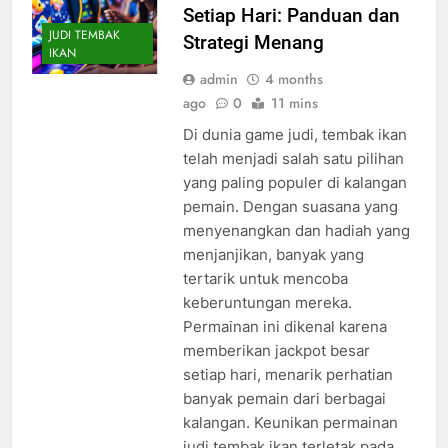
Setiap Hari: Panduan dan
JUDI TEMBAK
Strategi Menang
IKAN
admin
4 months
ago
0
11 mins
Di dunia game judi, tembak ikan
telah menjadi salah satu pilihan
yang paling populer di kalangan
pemain. Dengan suasana yang
menyenangkan dan hadiah yang
menjanjikan, banyak yang
tertarik untuk mencoba
keberuntungan mereka.
Permainan ini dikenal karena
memberikan jackpot besar
setiap hari, menarik perhatian
banyak pemain dari berbagai
kalangan. Keunikan permainan
judi tembak ikan terletak pada…