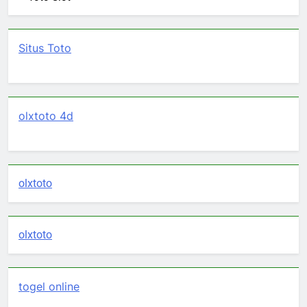
Situs Toto
olxtoto 4d
olxtoto
olxtoto
togel online