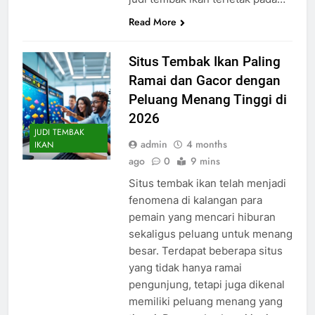
Read More
Situs Tembak Ikan Paling
Ramai dan Gacor dengan
Peluang Menang Tinggi di
2026
JUDI TEMBAK
admin
4 months
IKAN
ago
0
9 mins
Situs tembak ikan telah menjadi
fenomena di kalangan para
pemain yang mencari hiburan
sekaligus peluang untuk menang
besar. Terdapat beberapa situs
yang tidak hanya ramai
pengunjung, tetapi juga dikenal
memiliki peluang menang yang