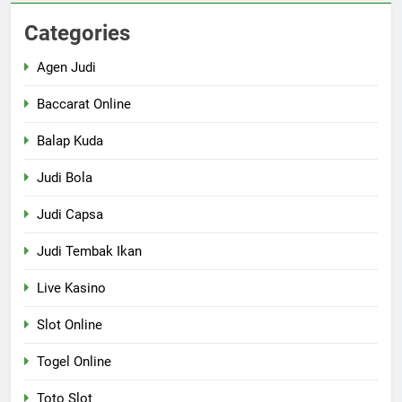
Categories
Agen Judi
Baccarat Online
Balap Kuda
Judi Bola
Judi Capsa
Judi Tembak Ikan
Live Kasino
Slot Online
Togel Online
Toto Slot