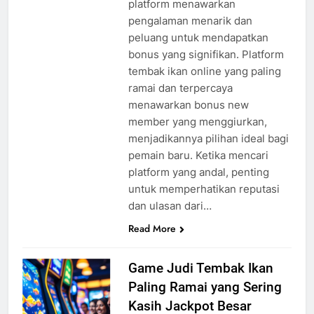
platform menawarkan
pengalaman menarik dan
peluang untuk mendapatkan
bonus yang signifikan. Platform
tembak ikan online yang paling
ramai dan terpercaya
menawarkan bonus new
member yang menggiurkan,
menjadikannya pilihan ideal bagi
pemain baru. Ketika mencari
platform yang andal, penting
untuk memperhatikan reputasi
dan ulasan dari…
Read More
Game Judi Tembak Ikan
Paling Ramai yang Sering
Kasih Jackpot Besar