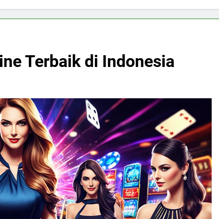
ine Terbaik di Indonesia