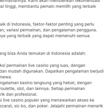
si permainannya. Kami akan memberikan rekomendasi
nilai tinggi, membantu pemain memilih yang terbaik
aik di Indonesia, faktor-faktor penting yang perlu
n, variasi permainan, dan pengalaman pengguna.
hanya yang terbaik yang dapat memenuhi semua
 yang bisa Anda temukan di Indonesia adalah:
i permainan live casino yang luas, dengan
 dan mudah digunakan. Dapatkan pengalaman berjudi
timewa.
galaman kasino langsung yang hebat, dengan
oulette, slot, dan lainnya. Setiap permainan
ik dan profesional.
i live casino populer yang menawarkan akses ke
carat, sic bo, dan poker. Jelajahi permainan menarik