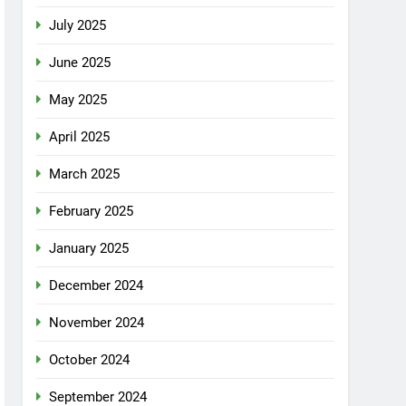
July 2025
June 2025
May 2025
April 2025
March 2025
February 2025
January 2025
December 2024
November 2024
October 2024
September 2024