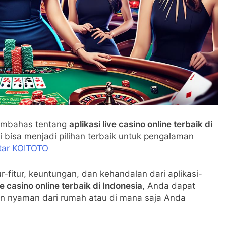
membahas tentang
aplikasi live casino online terbaik di
 ini bisa menjadi pilihan terbaik untuk pengalaman
tar KOITOTO
r-fitur, keuntungan, dan kehandalan dari aplikasi-
ve casino online terbaik di Indonesia
, Anda dapat
n nyaman dari rumah atau di mana saja Anda