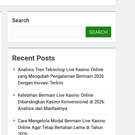
Search
SEARCH
Recent Posts
Analisis Tren Teknologi Live Kasino Online
yang Mengubah Pengalaman Bermain 2026
Dengan Inovasi Terkini
Kelebihan Bermain Live Kasino Online
Dibandingkan Kasino Konvensional di 2026:
Analisis dan Manfaatnya
Cara Mengelola Modal Bermain Live Kasino
Online Agar Tetap Bertahan Lama di Tahun
2026