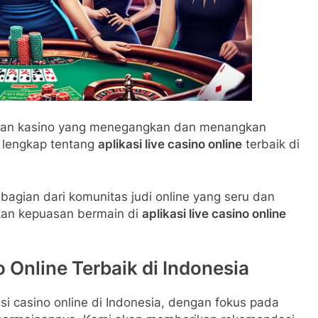
inan kasino yang menegangkan dan menangkan
n lengkap tentang
aplikasi live casino online
terbaik di
agian dari komunitas judi online yang seru dan
kan kepuasan bermain di
aplikasi live casino online
 Online Terbaik di Indonesia
asi casino online di Indonesia, dengan fokus pada