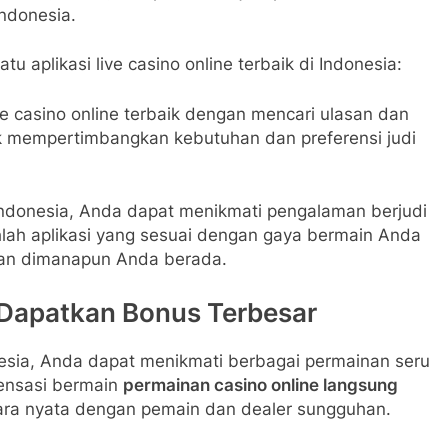
Indonesia.
 aplikasi live casino online terbaik di Indonesia:
e casino online terbaik dengan mencari ulasan dan
uk mempertimbangkan kebutuhan dan preferensi judi
i Indonesia, Anda dapat menikmati pengalaman berjudi
ah aplikasi yang sesuai dengan gaya bermain Anda
 dan dimanapun Anda berada.
 Dapatkan Bonus Terbesar
donesia, Anda dapat menikmati berbagai permainan seru
ensasi bermain
permainan casino online langsung
ecara nyata dengan pemain dan dealer sungguhan.