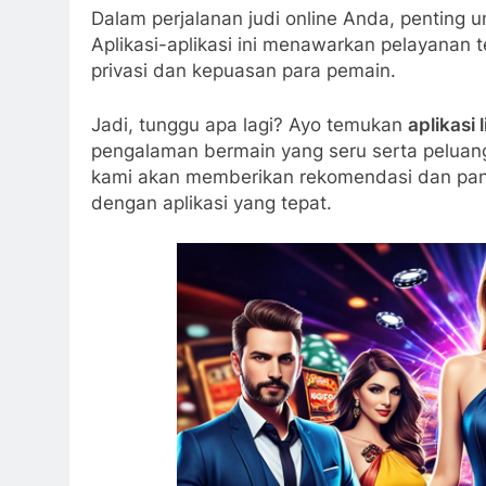
Dalam perjalanan judi online Anda, penting 
Aplikasi-aplikasi ini menawarkan pelayanan 
privasi dan kepuasan para pemain.
Jadi, tunggu apa lagi? Ayo temukan
aplikasi 
pengalaman bermain yang seru serta peluang
kami akan memberikan rekomendasi dan pa
dengan aplikasi yang tepat.