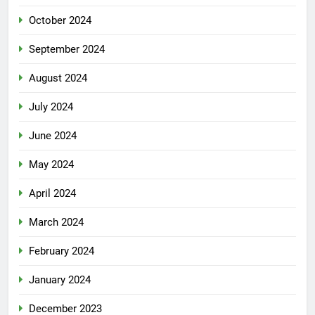
October 2024
September 2024
August 2024
July 2024
June 2024
May 2024
April 2024
March 2024
February 2024
January 2024
December 2023