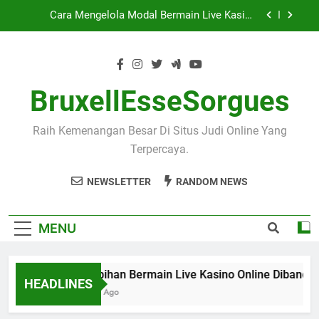
Skip
Analisis dan Manfaatnya
Cara Mengelola Modal Bermain Live Kasino
to
Online Agar Tetap Bertahan Lama di Tahun 2026
content
Daftar Game Live Kasino Online Paling
Menguntungkan dengan Jackpot Terbesar 2026:
Panduan Lengkap untuk Menang Besar
Mengapa Live Kasino Online Semakin Populer di
Indonesia Sepanjang Tahun 2026? Faktor-Faktor
BruxellEsseSorgues
Utama dan Dampaknya
Kelebihan Bermain Live Kasino Online
Dibandingkan Kasino Konvensional di 2026:
Raih Kemenangan Besar Di Situs Judi Online Yang
Analisis dan Manfaatnya
Cara Mengelola Modal Bermain Live Kasino
Terpercaya.
Online Agar Tetap Bertahan Lama di Tahun 2026
Daftar Game Live Kasino Online Paling
NEWSLETTER
RANDOM NEWS
Menguntungkan dengan Jackpot Terbesar 2026:
Panduan Lengkap untuk Menang Besar
Mengapa Live Kasino Online Semakin Populer di
Indonesia Sepanjang Tahun 2026? Faktor-Faktor
Utama dan Dampaknya
MENU
Kelebihan Bermain Live Kasino Online Dibandingk
HEADLINES
2 Days Ago