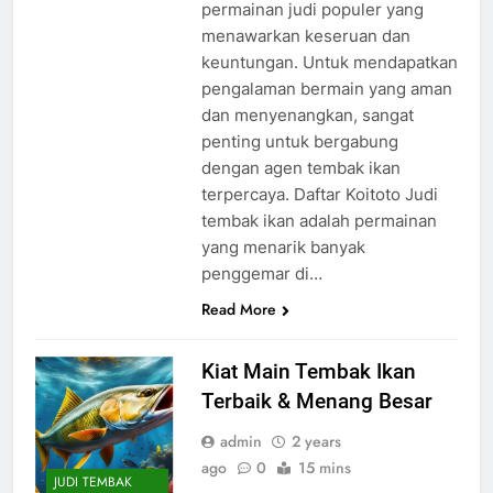
permainan judi populer yang
menawarkan keseruan dan
keuntungan. Untuk mendapatkan
pengalaman bermain yang aman
dan menyenangkan, sangat
penting untuk bergabung
dengan agen tembak ikan
terpercaya. Daftar Koitoto Judi
tembak ikan adalah permainan
yang menarik banyak
penggemar di…
Read More
Kiat Main Tembak Ikan
Terbaik & Menang Besar
admin
2 years
ago
0
15 mins
JUDI TEMBAK