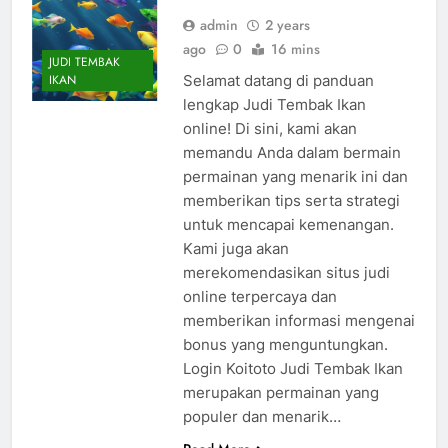
admin
2 years
ago
0
16 mins
JUDI TEMBAK
Selamat datang di panduan
IKAN
lengkap Judi Tembak Ikan
online! Di sini, kami akan
memandu Anda dalam bermain
permainan yang menarik ini dan
memberikan tips serta strategi
untuk mencapai kemenangan.
Kami juga akan
merekomendasikan situs judi
online terpercaya dan
memberikan informasi mengenai
bonus yang menguntungkan.
Login Koitoto Judi Tembak Ikan
merupakan permainan yang
populer dan menarik…