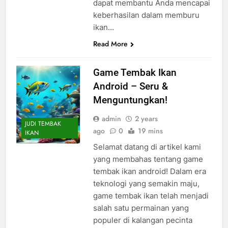
dapat membantu Anda mencapai
keberhasilan dalam memburu
ikan…
Read More
Game Tembak Ikan
Android – Seru &
Menguntungkan!
admin
2 years
JUDI TEMBAK
ago
0
19 mins
IKAN
Selamat datang di artikel kami
yang membahas tentang game
tembak ikan android! Dalam era
teknologi yang semakin maju,
game tembak ikan telah menjadi
salah satu permainan yang
populer di kalangan pecinta