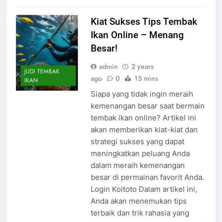
Kiat Sukses Tips Tembak
Ikan Online – Menang
Besar!
admin
2 years
JUDI TEMBAK
ago
0
15 mins
IKAN
Siapa yang tidak ingin meraih
kemenangan besar saat bermain
tembak ikan online? Artikel ini
akan memberikan kiat-kiat dan
strategi sukses yang dapat
meningkatkan peluang Anda
dalam meraih kemenangan
besar di permainan favorit Anda.
Login Koitoto Dalam artikel ini,
Anda akan menemukan tips
terbaik dan trik rahasia yang