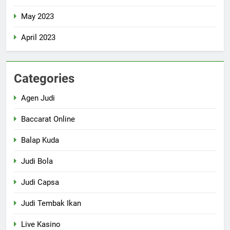
May 2023
April 2023
Categories
Agen Judi
Baccarat Online
Balap Kuda
Judi Bola
Judi Capsa
Judi Tembak Ikan
Live Kasino