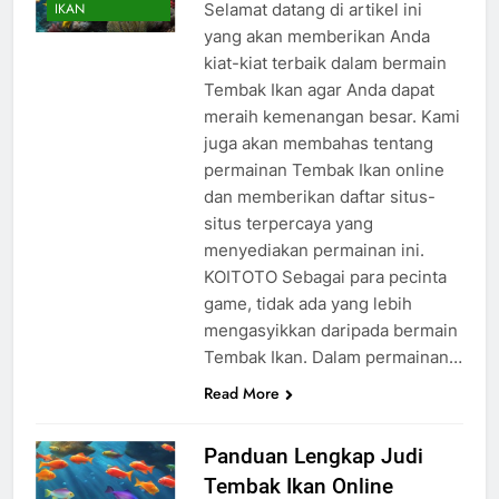
Selamat datang di artikel ini
IKAN
yang akan memberikan Anda
kiat-kiat terbaik dalam bermain
Tembak Ikan agar Anda dapat
meraih kemenangan besar. Kami
juga akan membahas tentang
permainan Tembak Ikan online
dan memberikan daftar situs-
situs terpercaya yang
menyediakan permainan ini.
KOITOTO Sebagai para pecinta
game, tidak ada yang lebih
mengasyikkan daripada bermain
Tembak Ikan. Dalam permainan…
Read More
Panduan Lengkap Judi
Tembak Ikan Online