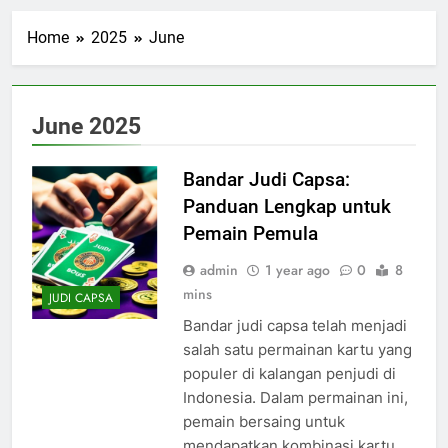
Home
2025
June
June 2025
Bandar Judi Capsa:
Panduan Lengkap untuk
Pemain Pemula
admin
1 year ago
0
8
mins
JUDI CAPSA
Bandar judi capsa telah menjadi
salah satu permainan kartu yang
populer di kalangan penjudi di
Indonesia. Dalam permainan ini,
pemain bersaing untuk
mendapatkan kombinasi kartu