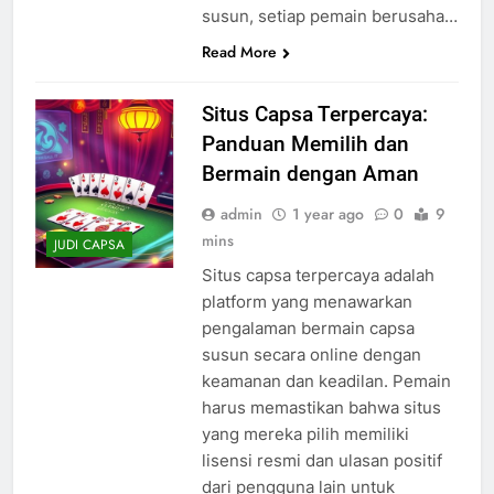
susun, setiap pemain berusaha…
Read More
Situs Capsa Terpercaya:
Panduan Memilih dan
Bermain dengan Aman
admin
1 year ago
0
9
mins
JUDI CAPSA
Situs capsa terpercaya adalah
platform yang menawarkan
pengalaman bermain capsa
susun secara online dengan
keamanan dan keadilan. Pemain
harus memastikan bahwa situs
yang mereka pilih memiliki
lisensi resmi dan ulasan positif
dari pengguna lain untuk