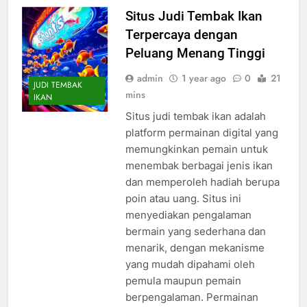
Situs Judi Tembak Ikan
Terpercaya dengan
Peluang Menang Tinggi
admin
1 year ago
0
21
JUDI TEMBAK
mins
IKAN
Situs judi tembak ikan adalah
platform permainan digital yang
memungkinkan pemain untuk
menembak berbagai jenis ikan
dan memperoleh hadiah berupa
poin atau uang. Situs ini
menyediakan pengalaman
bermain yang sederhana dan
menarik, dengan mekanisme
yang mudah dipahami oleh
pemula maupun pemain
berpengalaman. Permainan