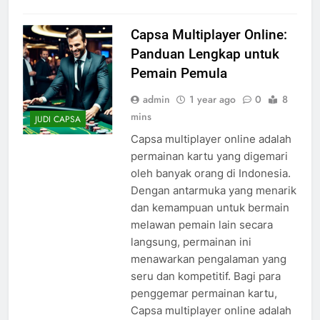
Capsa Multiplayer Online:
Panduan Lengkap untuk
Pemain Pemula
admin
1 year ago
0
8
mins
JUDI CAPSA
Capsa multiplayer online adalah
permainan kartu yang digemari
oleh banyak orang di Indonesia.
Dengan antarmuka yang menarik
dan kemampuan untuk bermain
melawan pemain lain secara
langsung, permainan ini
menawarkan pengalaman yang
seru dan kompetitif. Bagi para
penggemar permainan kartu,
Capsa multiplayer online adalah