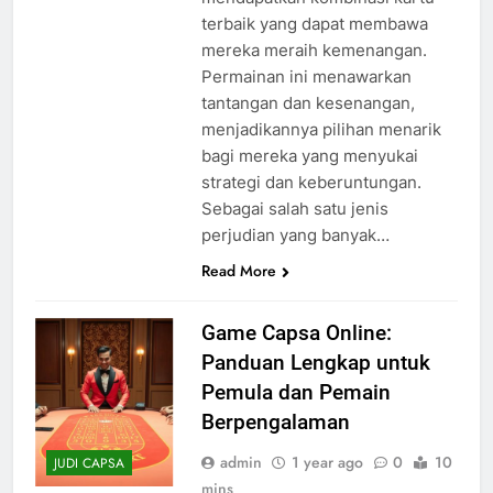
terbaik yang dapat membawa
mereka meraih kemenangan.
Permainan ini menawarkan
tantangan dan kesenangan,
menjadikannya pilihan menarik
bagi mereka yang menyukai
strategi dan keberuntungan.
Sebagai salah satu jenis
perjudian yang banyak…
Read More
Game Capsa Online:
Panduan Lengkap untuk
Pemula dan Pemain
Berpengalaman
admin
1 year ago
0
10
JUDI CAPSA
mins