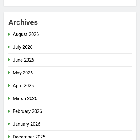
Archives
August 2026
July 2026
June 2026
May 2026
April 2026
March 2026
February 2026
January 2026
December 2025