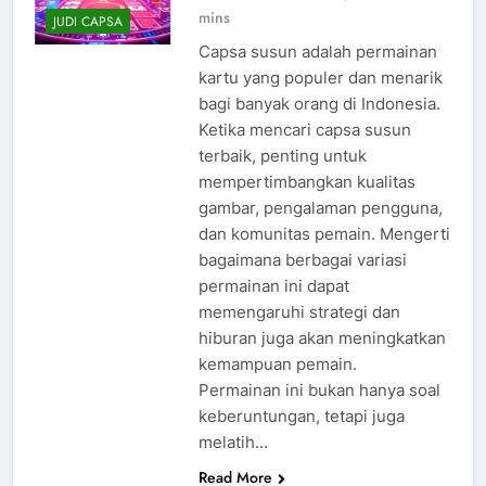
mins
JUDI CAPSA
Capsa susun adalah permainan
kartu yang populer dan menarik
bagi banyak orang di Indonesia.
Ketika mencari capsa susun
terbaik, penting untuk
mempertimbangkan kualitas
gambar, pengalaman pengguna,
dan komunitas pemain. Mengerti
bagaimana berbagai variasi
permainan ini dapat
memengaruhi strategi dan
hiburan juga akan meningkatkan
kemampuan pemain.
Permainan ini bukan hanya soal
keberuntungan, tetapi juga
melatih…
Read More