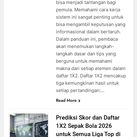
bisa menjadi tantangan bagi
pemula. Memahami cara kerja
sistem ini sangat penting untuk
bisa mengambil keputusan yang
informasional dalam bertaruh.
Dalam panduan ini, pembaca
akan menemukan langkah-
langkah dasar dan tips yang
berguna untuk memahami
makna dari setiap elemen dalam
daftar 1X2. Daftar 1X2 mencakup
tiga kemungkinan hasil untuk
setiap pertandingan:…
Read More
Prediksi Skor dan Daftar
1X2 Sepak Bola 2026
untuk Semua Liga Top di