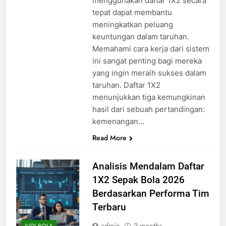
menggunakan daftar 1X2 secara
tepat dapat membantu
meningkatkan peluang
keuntungan dalam taruhan.
Memahami cara kerja dari sistem
ini sangat penting bagi mereka
yang ingin meraih sukses dalam
taruhan. Daftar 1X2
menunjukkan tiga kemungkinan
hasil dari sebuah pertandingan:
kemenangan…
Read More
Analisis Mendalam Daftar
1X2 Sepak Bola 2026
Berdasarkan Performa Tim
Terbaru
admin
2 months