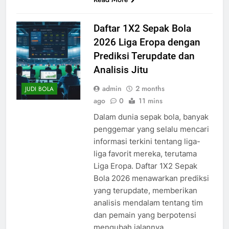
Daftar 1X2 Sepak Bola
2026 Liga Eropa dengan
Prediksi Terupdate dan
Analisis Jitu
admin
2 months
JUDI BOLA
ago
0
11 mins
Dalam dunia sepak bola, banyak
penggemar yang selalu mencari
informasi terkini tentang liga-
liga favorit mereka, terutama
Liga Eropa. Daftar 1X2 Sepak
Bola 2026 menawarkan prediksi
yang terupdate, memberikan
analisis mendalam tentang tim
dan pemain yang berpotensi
mengubah jalannya