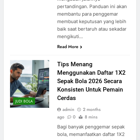
pertandingan. Panduan ini akan
membantu para penggemar
membuat keputusan yang lebih
baik saat bertaruh atau sekadar
mengikuti…
Read More
Tips Menang
Menggunakan Daftar 1X2
Sepak Bola 2026 Secara
Konsisten Untuk Pemain
Cerdas
JUDI BOLA
admin
2 months
ago
0
8 mins
Bagi banyak penggemar sepak
bola, memanfaatkan daftar 1X2