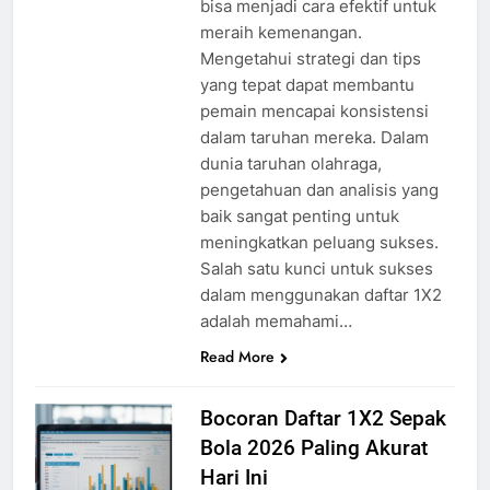
bisa menjadi cara efektif untuk
meraih kemenangan.
Mengetahui strategi dan tips
yang tepat dapat membantu
pemain mencapai konsistensi
dalam taruhan mereka. Dalam
dunia taruhan olahraga,
pengetahuan dan analisis yang
baik sangat penting untuk
meningkatkan peluang sukses.
Salah satu kunci untuk sukses
dalam menggunakan daftar 1X2
adalah memahami…
Read More
Bocoran Daftar 1X2 Sepak
Bola 2026 Paling Akurat
Hari Ini