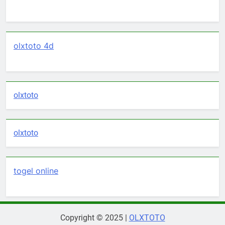
olxtoto 4d
olxtoto
olxtoto
togel online
Copyright © 2025 |
OLXTOTO