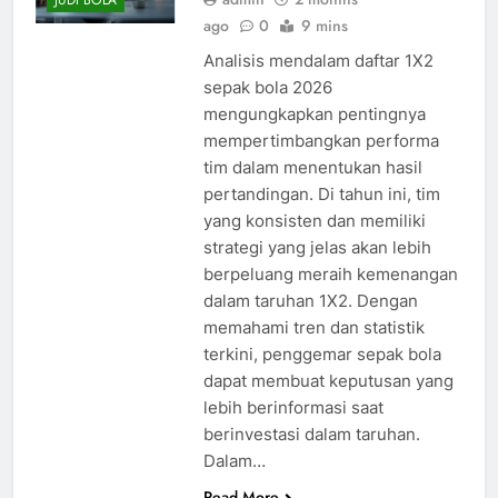
JUDI BOLA
ago
0
9 mins
Analisis mendalam daftar 1X2
sepak bola 2026
mengungkapkan pentingnya
mempertimbangkan performa
tim dalam menentukan hasil
pertandingan. Di tahun ini, tim
yang konsisten dan memiliki
strategi yang jelas akan lebih
berpeluang meraih kemenangan
dalam taruhan 1X2. Dengan
memahami tren dan statistik
terkini, penggemar sepak bola
dapat membuat keputusan yang
lebih berinformasi saat
berinvestasi dalam taruhan.
Dalam…
Read More