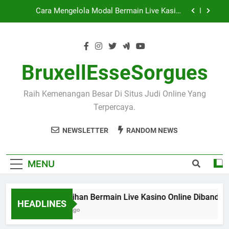
Skip
Analisis dan Manfaatnya
Cara Mengelola Modal Bermain Live Kasino
to
Online Agar Tetap Bertahan Lama di Tahun 2026
content
Daftar Game Live Kasino Online Paling
Menguntungkan dengan Jackpot Terbesar 2026:
Panduan Lengkap untuk Menang Besar
Mengapa Live Kasino Online Semakin Populer di
Indonesia Sepanjang Tahun 2026? Faktor-Faktor
BruxellEsseSorgues
Utama dan Dampaknya
Kelebihan Bermain Live Kasino Online
Dibandingkan Kasino Konvensional di 2026:
Raih Kemenangan Besar Di Situs Judi Online Yang
Analisis dan Manfaatnya
Cara Mengelola Modal Bermain Live Kasino
Terpercaya.
Online Agar Tetap Bertahan Lama di Tahun 2026
Daftar Game Live Kasino Online Paling
NEWSLETTER
RANDOM NEWS
Menguntungkan dengan Jackpot Terbesar 2026:
Panduan Lengkap untuk Menang Besar
Mengapa Live Kasino Online Semakin Populer di
Indonesia Sepanjang Tahun 2026? Faktor-Faktor
Utama dan Dampaknya
MENU
Kelebihan Bermain Live Kasino Online Dibandingka
HEADLINES
1 Day Ago