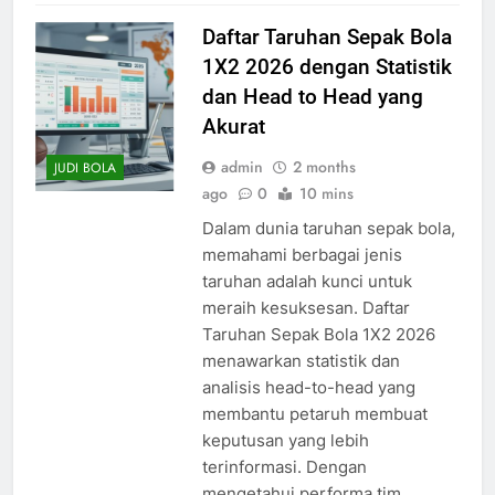
Daftar Taruhan Sepak Bola
1X2 2026 dengan Statistik
dan Head to Head yang
Akurat
admin
2 months
JUDI BOLA
ago
0
10 mins
Dalam dunia taruhan sepak bola,
memahami berbagai jenis
taruhan adalah kunci untuk
meraih kesuksesan. Daftar
Taruhan Sepak Bola 1X2 2026
menawarkan statistik dan
analisis head-to-head yang
membantu petaruh membuat
keputusan yang lebih
terinformasi. Dengan
mengetahui performa tim,