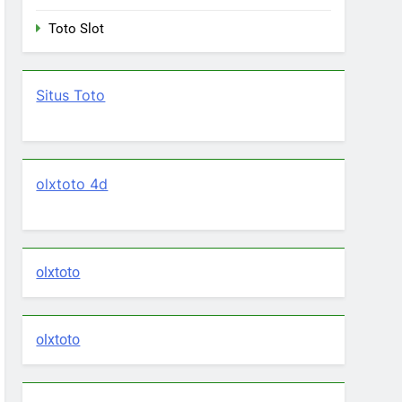
Toto Slot
Situs Toto
olxtoto 4d
olxtoto
olxtoto