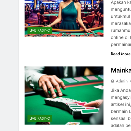
Apakah k
menguntun
untukmu! 
merasaka
rumahmu s
LIVE KASINO
online di
permaina
Read More
Mainka
Admin
Jika Anda
mengasyik
artikel i
bermain L
sensasi b
LIVE KASINO
adalah p