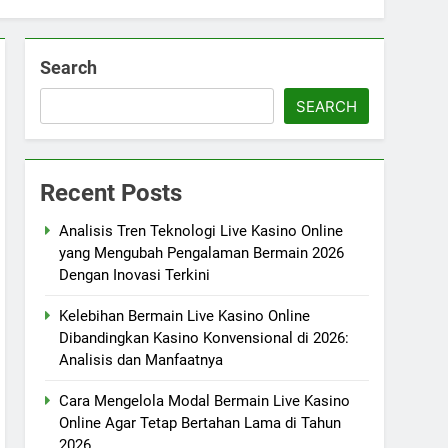
Search
SEARCH
Recent Posts
Analisis Tren Teknologi Live Kasino Online
yang Mengubah Pengalaman Bermain 2026
Dengan Inovasi Terkini
Kelebihan Bermain Live Kasino Online
Dibandingkan Kasino Konvensional di 2026:
Analisis dan Manfaatnya
Cara Mengelola Modal Bermain Live Kasino
Online Agar Tetap Bertahan Lama di Tahun
2026