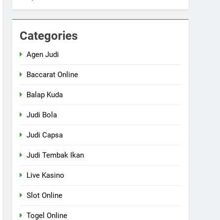
Categories
Agen Judi
Baccarat Online
Balap Kuda
Judi Bola
Judi Capsa
Judi Tembak Ikan
Live Kasino
Slot Online
Togel Online