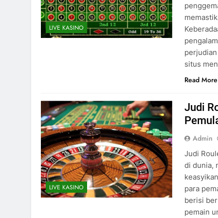
penggemar
memastik
LIVE KASINO
Keberadaa
pengalam
perjudian
situs me
Read More
Judi R
Pemul
Admin
Judi Roul
di dunia,
keasyikan
LIVE KASINO
para pema
berisi be
pemain u