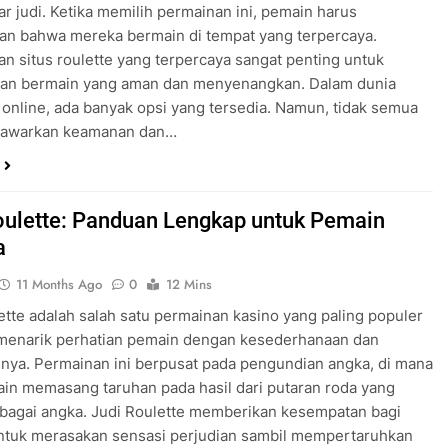
 judi. Ketika memilih permainan ini, pemain harus
an bahwa mereka bermain di tempat yang terpercaya.
n situs roulette yang terpercaya sangat penting untuk
an bermain yang aman dan menyenangkan. Dalam dunia
 online, ada banyak opsi yang tersedia. Namun, tidak semua
nawarkan keamanan dan…
oulette: Panduan Lengkap untuk Pemain
a
11 Months Ago
0
12 Mins
ette adalah salah satu permainan kasino yang paling populer
 menarik perhatian pemain dengan kesederhanaan dan
nya. Permainan ini berpusat pada pengundian angka, di mana
in memasang taruhan pada hasil dari putaran roda yang
rbagai angka. Judi Roulette memberikan kesempatan bagi
ntuk merasakan sensasi perjudian sambil mempertaruhkan