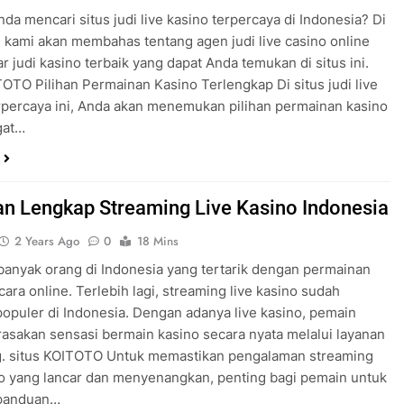
da mencari situs judi live kasino terpercaya di Indonesia? Di
ni, kami akan membahas tentang agen judi live casino online
r judi kasino terbaik yang dapat Anda temukan di situs ini.
TOTO Pilihan Permainan Kasino Terlengkap Di situs judi live
rpercaya ini, Anda akan menemukan pilihan permainan kasino
gat…
n Lengkap Streaming Live Kasino Indonesia
2 Years Ago
0
18 Mins
anyak orang di Indonesia yang tertarik dengan permainan
cara online. Terlebih lagi, streaming live kasino sudah
opuler di Indonesia. Dengan adanya live kasino, pemain
asakan sensasi bermain kasino secara nyata melalui layanan
g. situs KOITOTO Untuk memastikan pengalaman streaming
no yang lancar dan menyenangkan, penting bagi pemain untuk
 panduan…