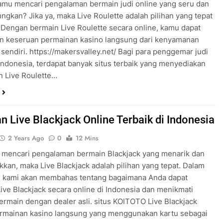
amu mencari pengalaman bermain judi online yang seru dan
gkan? Jika ya, maka Live Roulette adalah pilihan yang tepat
Dengan bermain Live Roulette secara online, kamu dapat
n keseruan permainan kasino langsung dari kenyamanan
endiri. https://makersvalley.net/ Bagi para penggemar judi
 Indonesia, terdapat banyak situs terbaik yang menyediakan
n Live Roulette…
n Live Blackjack Online Terbaik di Indonesia
2 Years Ago
0
12 Mins
 mencari pengalaman bermain Blackjack yang menarik dan
kan, maka Live Blackjack adalah pilihan yang tepat. Dalam
ni, kami akan membahas tentang bagaimana Anda dapat
ive Blackjack secara online di Indonesia dan menikmati
ermain dengan dealer asli. situs KOITOTO Live Blackjack
ermainan kasino langsung yang menggunakan kartu sebagai