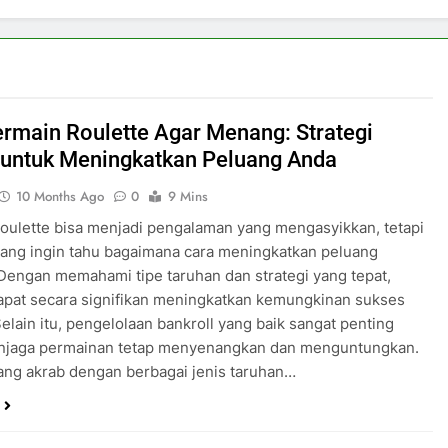
ermain Roulette Agar Menang: Strategi
f untuk Meningkatkan Peluang Anda
10 Months Ago
0
9 Mins
oulette bisa menjadi pengalaman yang mengasyikkan, tetapi
ang ingin tahu bagaimana cara meningkatkan peluang
engan memahami tipe taruhan dan strategi yang tepat,
apat secara signifikan meningkatkan kemungkinan sukses
elain itu, pengelolaan bankroll yang baik sangat penting
njaga permainan tetap menyenangkan dan menguntungkan.
ng akrab dengan berbagai jenis taruhan…