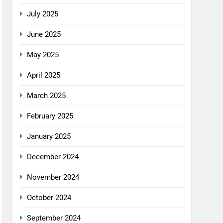
July 2025
June 2025
May 2025
April 2025
March 2025
February 2025
January 2025
December 2024
November 2024
October 2024
September 2024