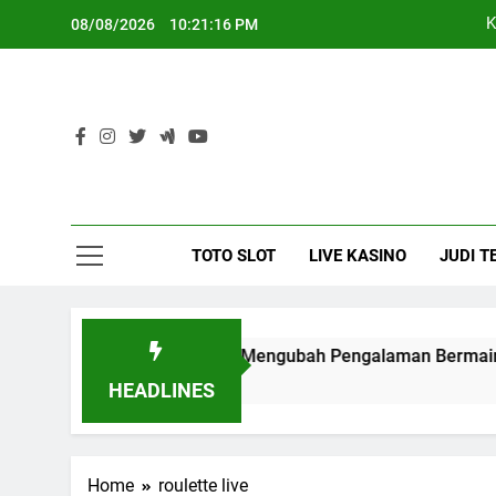
Skip
K
08/08/2026
10:21:17 PM
to
content
K
TOTO SLOT
LIVE KASINO
JUDI T
asino Online yang Mengubah Pengalaman Bermain 2026 Dengan 
HEADLINES
Home
roulette live