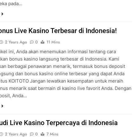
eka pada…
onus Live Kasino Terbesar di Indonesia!
2 Years Ago
0
11 Mins
ikel ini, Anda akan menemukan informasi tentang cara
an bonus kasino langsung terbesar di Indonesia. Kami
an berbagai penawaran menarik, termasuk bonus deposit
ngsung dan bonus kasino online terbesar yang dapat Anda
situs KOITOTO Jangan lewatkan kesempatan untuk meraih
us menarik saat bermain di kasino live favorit Anda. Dengan
posit, Anda…
Judi Live Kasino Terpercaya di Indonesia
2 Years Ago
0
7 Mins