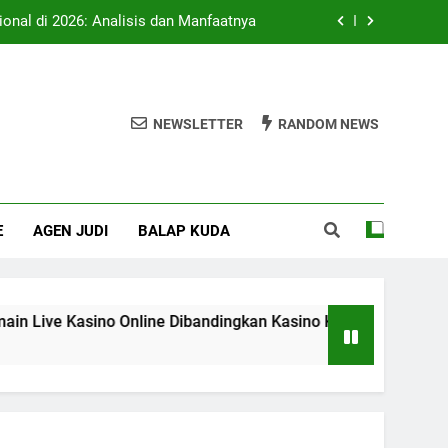
onal di 2026: Analisis dan Manfaatnya
ar Tetap Bertahan Lama di Tahun 2026
ckpot Terbesar 2026: Panduan Lengkap
NEWSLETTER
RANDOM NEWS
untuk Menang Besar
ngalaman Bermain 2026 Dengan Inovasi
Terkini
onal di 2026: Analisis dan Manfaatnya
E
AGEN JUDI
BALAP KUDA
ar Tetap Bertahan Lama di Tahun 2026
ckpot Terbesar 2026: Panduan Lengkap
untuk Menang Besar
o Online Dibandingkan Kasino Konvensional di 2026: Analisis