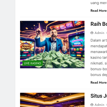
uang mer
Read More
Raih B
Admin
Dalam art
mendapatk
menawark
kasino la
nikmati. 
LIVE KASINO
bonus-bon
bonus de
Read More
Situs 
Admin