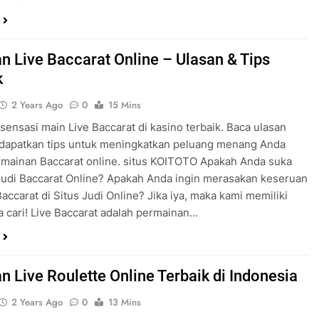
n Live Baccarat Online – Ulasan & Tips
k
2 Years Ago
0
15 Mins
ensasi main Live Baccarat di kasino terbaik. Baca ulasan
 dapatkan tips untuk meningkatkan peluang menang Anda
mainan Baccarat online. situs KOITOTO Apakah Anda suka
udi Baccarat Online? Apakah Anda ingin merasakan keseruan
accarat di Situs Judi Online? Jika iya, maka kami memiliki
 cari! Live Baccarat adalah permainan…
n Live Roulette Online Terbaik di Indonesia
2 Years Ago
0
13 Mins