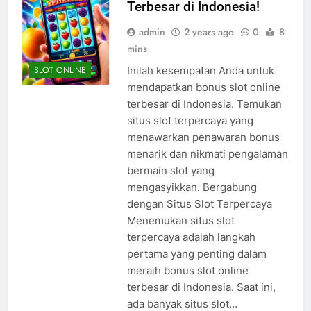
Terbesar di Indonesia!
admin
2 years ago
0
8
mins
Inilah kesempatan Anda untuk
SLOT ONLINE
mendapatkan bonus slot online
terbesar di Indonesia. Temukan
situs slot terpercaya yang
menawarkan penawaran bonus
menarik dan nikmati pengalaman
bermain slot yang
mengasyikkan. Bergabung
dengan Situs Slot Terpercaya
Menemukan situs slot
terpercaya adalah langkah
pertama yang penting dalam
meraih bonus slot online
terbesar di Indonesia. Saat ini,
ada banyak situs slot…