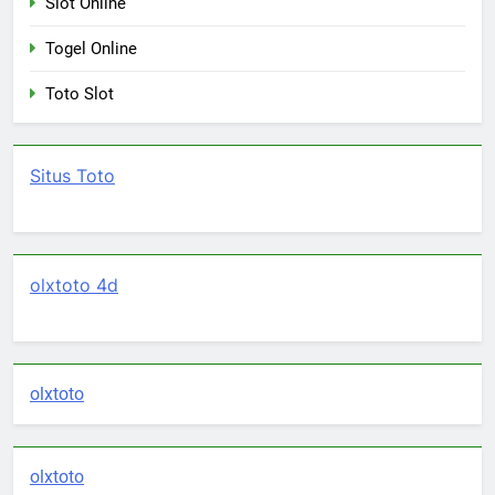
Slot Online
Togel Online
Toto Slot
Situs Toto
olxtoto 4d
olxtoto
olxtoto