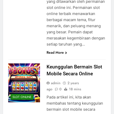
yang ditawarkan oleh permainan
slot online ini. Permainan slot
online terbaik menawarkan
berbagai macam tema, fitur
menarik, dan peluang menang
yang besar. Pemain dapat
merasakan kegembiraan dengan
setiap taruhan yang…
Read More
Keunggulan Bermain Slot
Mobile Secara Online
admin
2 years
ago
0
18 mins
Pada artikel ini, kita akan
SLOT ONLINE
membahas tentang keunggulan
bermain slot mobile secara