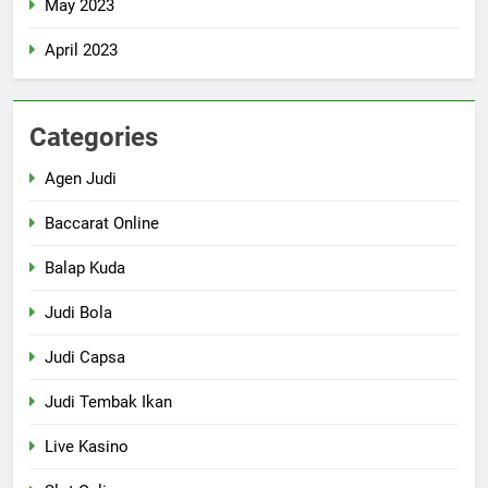
May 2023
April 2023
Categories
Agen Judi
Baccarat Online
Balap Kuda
Judi Bola
Judi Capsa
Judi Tembak Ikan
Live Kasino