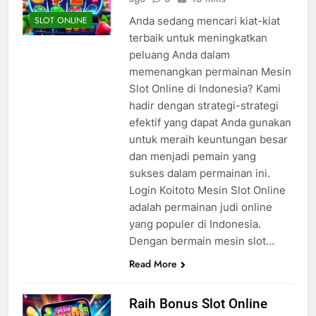
Anda sedang mencari kiat-kiat
SLOT ONLINE
terbaik untuk meningkatkan
peluang Anda dalam
memenangkan permainan Mesin
Slot Online di Indonesia? Kami
hadir dengan strategi-strategi
efektif yang dapat Anda gunakan
untuk meraih keuntungan besar
dan menjadi pemain yang
sukses dalam permainan ini.
Login Koitoto Mesin Slot Online
adalah permainan judi online
yang populer di Indonesia.
Dengan bermain mesin slot…
Read More
Raih Bonus Slot Online