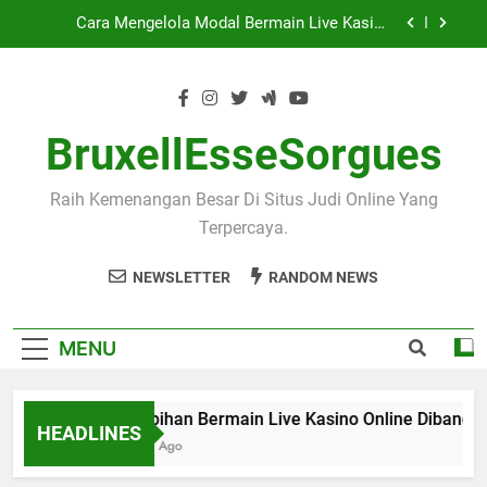
Skip
Analisis dan Manfaatnya
Cara Mengelola Modal Bermain Live Kasino
to
Online Agar Tetap Bertahan Lama di Tahun 2026
content
Daftar Game Live Kasino Online Paling
Menguntungkan dengan Jackpot Terbesar 2026:
Panduan Lengkap untuk Menang Besar
Mengapa Live Kasino Online Semakin Populer di
Indonesia Sepanjang Tahun 2026? Faktor-Faktor
BruxellEsseSorgues
Utama dan Dampaknya
Kelebihan Bermain Live Kasino Online
Dibandingkan Kasino Konvensional di 2026:
Raih Kemenangan Besar Di Situs Judi Online Yang
Analisis dan Manfaatnya
Cara Mengelola Modal Bermain Live Kasino
Terpercaya.
Online Agar Tetap Bertahan Lama di Tahun 2026
Daftar Game Live Kasino Online Paling
NEWSLETTER
RANDOM NEWS
Menguntungkan dengan Jackpot Terbesar 2026:
Panduan Lengkap untuk Menang Besar
Mengapa Live Kasino Online Semakin Populer di
Indonesia Sepanjang Tahun 2026? Faktor-Faktor
Utama dan Dampaknya
MENU
Kelebihan Bermain Live Kasino Online Dibandingk
HEADLINES
2 Days Ago