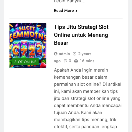
Lebih Banyak…
Read More
Tips Jitu Strategi Slot
Online untuk Menang
Besar
admin
2 years
ago
0
16 mins
SLOT ONLINE
Apakah Anda ingin meraih
kemenangan besar dalam
permainan slot online? Di artikel
ini, kami akan memberikan tips
jitu dan strategi slot online yang
dapat membantu Anda mencapai
tujuan Anda. Kami akan
membagikan tips menang, trik
efektif, serta panduan lengkap