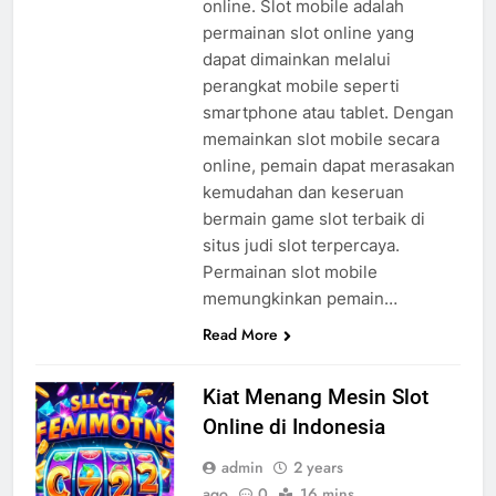
online. Slot mobile adalah
permainan slot online yang
dapat dimainkan melalui
perangkat mobile seperti
smartphone atau tablet. Dengan
memainkan slot mobile secara
online, pemain dapat merasakan
kemudahan dan keseruan
bermain game slot terbaik di
situs judi slot terpercaya.
Permainan slot mobile
memungkinkan pemain…
Read More
Kiat Menang Mesin Slot
Online di Indonesia
admin
2 years
ago
0
16 mins