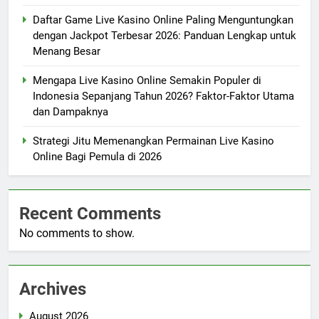
Daftar Game Live Kasino Online Paling Menguntungkan
dengan Jackpot Terbesar 2026: Panduan Lengkap untuk
Menang Besar
Mengapa Live Kasino Online Semakin Populer di
Indonesia Sepanjang Tahun 2026? Faktor-Faktor Utama
dan Dampaknya
Strategi Jitu Memenangkan Permainan Live Kasino
Online Bagi Pemula di 2026
Recent Comments
No comments to show.
Archives
August 2026