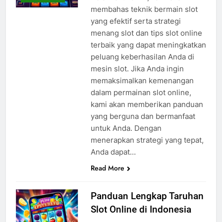
membahas teknik bermain slot
yang efektif serta strategi
menang slot dan tips slot online
terbaik yang dapat meningkatkan
peluang keberhasilan Anda di
mesin slot. Jika Anda ingin
memaksimalkan kemenangan
dalam permainan slot online,
kami akan memberikan panduan
yang berguna dan bermanfaat
untuk Anda. Dengan
menerapkan strategi yang tepat,
Anda dapat…
Read More
Panduan Lengkap Taruhan
Slot Online di Indonesia