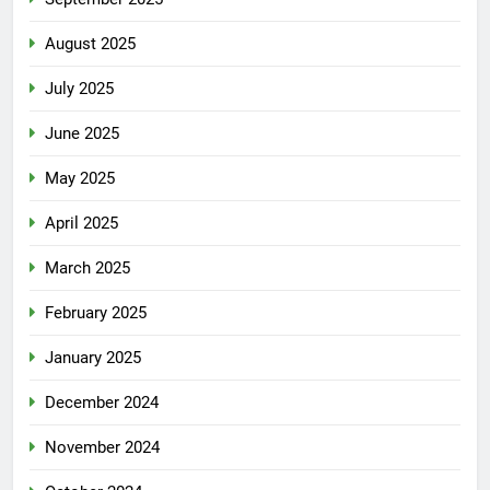
August 2025
July 2025
June 2025
May 2025
April 2025
March 2025
February 2025
January 2025
December 2024
November 2024