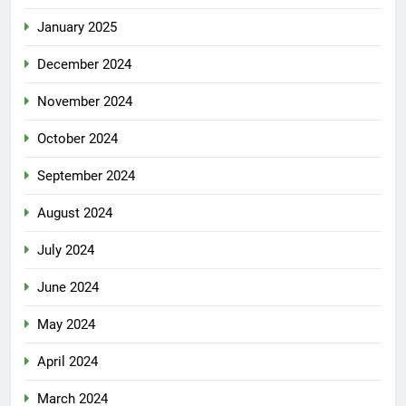
January 2025
December 2024
November 2024
October 2024
September 2024
August 2024
July 2024
June 2024
May 2024
April 2024
March 2024