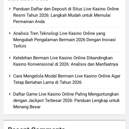
Panduan Daftar dan Deposit di Situs Live Kasino Online
Resmi Tahun 2026: Langkah Mudah untuk Memulai
Permainan Anda
Analisis Tren Teknologi Live Kasino Online yang
Mengubah Pengalaman Bermain 2026 Dengan Inovasi
Terkini
Kelebihan Bermain Live Kasino Online Dibandingkan
Kasino Konvensional di 2026: Analisis dan Manfaatnya
Cara Mengelola Modal Bermain Live Kasino Online Agar
Tetap Bertahan Lama di Tahun 2026
Daftar Game Live Kasino Online Paling Menguntungkan
dengan Jackpot Terbesar 2026: Panduan Lengkap untuk
Menang Besar