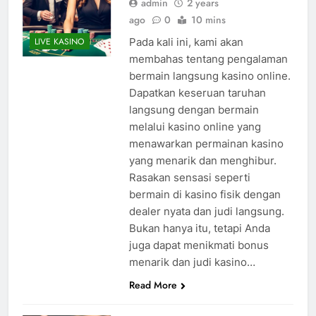
admin
2 years
ago
0
10 mins
Pada kali ini, kami akan
LIVE KASINO
membahas tentang pengalaman
bermain langsung kasino online.
Dapatkan keseruan taruhan
langsung dengan bermain
melalui kasino online yang
menawarkan permainan kasino
yang menarik dan menghibur.
Rasakan sensasi seperti
bermain di kasino fisik dengan
dealer nyata dan judi langsung.
Bukan hanya itu, tetapi Anda
juga dapat menikmati bonus
menarik dan judi kasino…
Read More