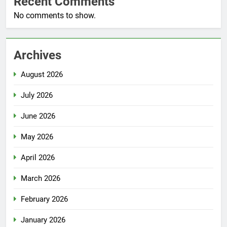
Recent Comments
No comments to show.
Archives
August 2026
July 2026
June 2026
May 2026
April 2026
March 2026
February 2026
January 2026