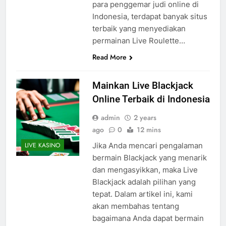
para penggemar judi online di
Indonesia, terdapat banyak situs
terbaik yang menyediakan
permainan Live Roulette…
Read More
Mainkan Live Blackjack
Online Terbaik di Indonesia
admin
2 years
ago
0
12 mins
Jika Anda mencari pengalaman
LIVE KASINO
bermain Blackjack yang menarik
dan mengasyikkan, maka Live
Blackjack adalah pilihan yang
tepat. Dalam artikel ini, kami
akan membahas tentang
bagaimana Anda dapat bermain