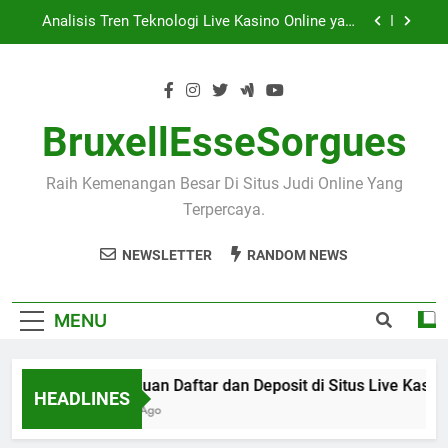
Skip
Memulai Permainan Anda
Analisis Tren Teknologi Live Kasino Online yang
to
Mengubah Pengalaman Bermain 2026 Dengan
Inovasi Terkini
content
Kelebihan Bermain Live Kasino Online
Dibandingkan Kasino Konvensional di 2026:
Analisis dan Manfaatnya
Cara Mengelola Modal Bermain Live Kasino
Online Agar Tetap Bertahan Lama di Tahun 2026
BruxellEsseSorgues
Panduan Daftar dan Deposit di Situs Live Kasino
Online Resmi Tahun 2026: Langkah Mudah untuk
Raih Kemenangan Besar Di Situs Judi Online Yang
Memulai Permainan Anda
Analisis Tren Teknologi Live Kasino Online yang
Terpercaya.
Mengubah Pengalaman Bermain 2026 Dengan
Inovasi Terkini
Kelebihan Bermain Live Kasino Online
NEWSLETTER
RANDOM NEWS
Dibandingkan Kasino Konvensional di 2026:
Analisis dan Manfaatnya
Cara Mengelola Modal Bermain Live Kasino
Online Agar Tetap Bertahan Lama di Tahun 2026
MENU
Panduan Daftar dan Deposit di Situs Live Kasin
HEADLINES
1 Day Ago