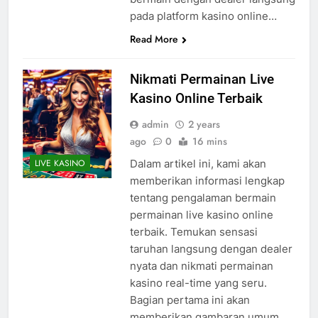
pada platform kasino online…
Read More
Nikmati Permainan Live
Kasino Online Terbaik
admin
2 years
ago
0
16 mins
Dalam artikel ini, kami akan
LIVE KASINO
memberikan informasi lengkap
tentang pengalaman bermain
permainan live kasino online
terbaik. Temukan sensasi
taruhan langsung dengan dealer
nyata dan nikmati permainan
kasino real-time yang seru.
Bagian pertama ini akan
memberikan gambaran umum