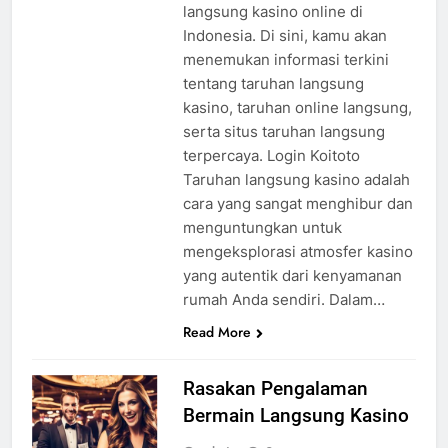
langsung kasino online di
Indonesia. Di sini, kamu akan
menemukan informasi terkini
tentang taruhan langsung
kasino, taruhan online langsung,
serta situs taruhan langsung
terpercaya. Login Koitoto
Taruhan langsung kasino adalah
cara yang sangat menghibur dan
menguntungkan untuk
mengeksplorasi atmosfer kasino
yang autentik dari kenyamanan
rumah Anda sendiri. Dalam…
Read More
Rasakan Pengalaman
Bermain Langsung Kasino