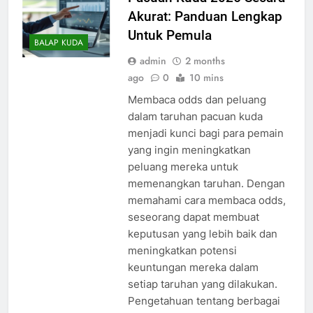
Akurat: Panduan Lengkap
Untuk Pemula
BALAP KUDA
admin
2 months
ago
0
10 mins
Membaca odds dan peluang
dalam taruhan pacuan kuda
menjadi kunci bagi para pemain
yang ingin meningkatkan
peluang mereka untuk
memenangkan taruhan. Dengan
memahami cara membaca odds,
seseorang dapat membuat
keputusan yang lebih baik dan
meningkatkan potensi
keuntungan mereka dalam
setiap taruhan yang dilakukan.
Pengetahuan tentang berbagai