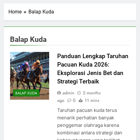
Home
Balap Kuda
Balap Kuda
Panduan Lengkap Taruhan
Pacuan Kuda 2026:
Eksplorasi Jenis Bet dan
Strategi Terbaik
admin
2 months
BALAP KUDA
ago
0
11 mins
Taruhan pacuan kuda terus
menarik perhatian banyak
penggemar olahraga karena
kombinasi antara strategi dan