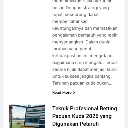
meminimalkan risiko kerugian
besar. Dengan strategi yang
tepat, seseorang dapat
mempertahankan
keuntungannya dan memastikan
pengalaman bertaruh yang lebih
menyenangkan. Dalam dunia
taruhan yang penuh
ketidakpastian ini, mengetahui
bagaimana cara mengatur modal
secara bijak dapat menjadi kunci
untuk sukses jangka panjang.
Taruhan pacuan kuda bukan…
Read More
Teknik Profesional Betting
Pacuan Kuda 2026 yang
Digunakan Petaruh