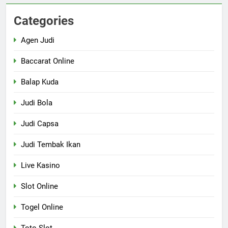
Categories
Agen Judi
Baccarat Online
Balap Kuda
Judi Bola
Judi Capsa
Judi Tembak Ikan
Live Kasino
Slot Online
Togel Online
Toto Slot