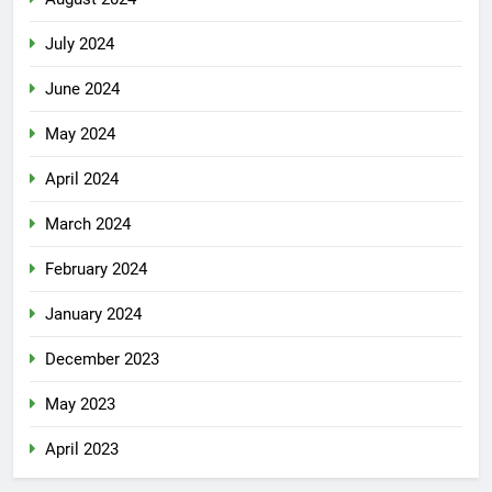
July 2024
June 2024
May 2024
April 2024
March 2024
February 2024
January 2024
December 2023
May 2023
April 2023