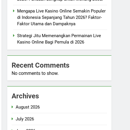
Mengapa Live Kasino Online Semakin Populer
di Indonesia Sepanjang Tahun 2026? Faktor-
Faktor Utama dan Dampaknya
Strategi Jitu Memenangkan Permainan Live
Kasino Online Bagi Pemula di 2026
Recent Comments
No comments to show.
Archives
August 2026
July 2026