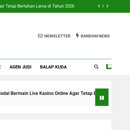
ar Tetap Bertahan Lama di Tahun 2026
ckpot Terbesar 2026: Panduan Lengkap
untuk Menang Besar
 Tahun 2026? Faktor-Faktor Utama dan
NEWSLETTER
RANDOM NEWS
Dampaknya
onal di 2026: Analisis dan Manfaatnya
ar Tetap Bertahan Lama di Tahun 2026
E
AGEN JUDI
BALAP KUDA
ckpot Terbesar 2026: Panduan Lengkap
untuk Menang Besar
 Tahun 2026? Faktor-Faktor Utama dan
Dampaknya
ive Kasino Online Agar Tetap Bertahan Lama di Tahun 2026