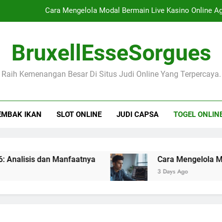
Cara Mengelola Modal Bermain Live Kasino Online Ag
Daftar Game Live Kasino Online Paling Menguntungkan dengan Ja
BruxellEsseSorgues
ngapa Live Kasino Online Semakin Populer di Indonesia Sepanjang
Raih Kemenangan Besar Di Situs Judi Online Yang Terpercaya.
elebihan Bermain Live Kasino Online Dibandingkan Kasino Konvensi
Cara Mengelola Modal Bermain Live Kasino Online Ag
EMBAK IKAN
SLOT ONLINE
JUDI CAPSA
TOGEL ONLIN
Daftar Game Live Kasino Online Paling Menguntungkan dengan Ja
ngapa Live Kasino Online Semakin Populer di Indonesia Sepanjang
 Manfaatnya
Cara Mengelola Modal Bermain L
3 Days Ago