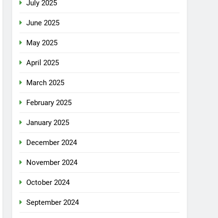
July 2025
June 2025
May 2025
April 2025
March 2025
February 2025
January 2025
December 2024
November 2024
October 2024
September 2024