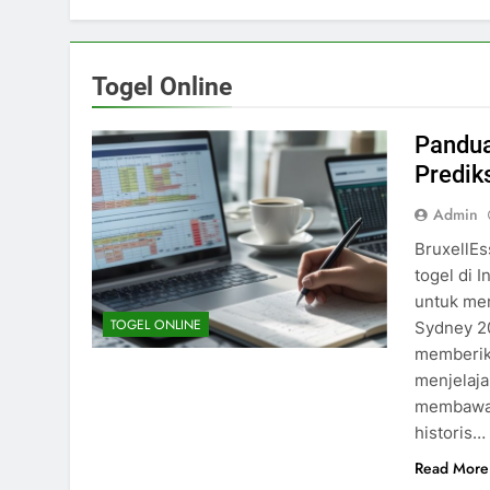
Togel Online
Pandua
Predik
Admin
BruxellE
togel di 
untuk me
TOGEL ONLINE
Sydney 2
memberika
menjelaj
membawa 
historis…
Read More