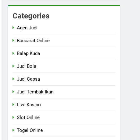
Categories
Agen Judi
Baccarat Online
Balap Kuda
Judi Bola
Judi Capsa
Judi Tembak Ikan
Live Kasino
Slot Online
Togel Online