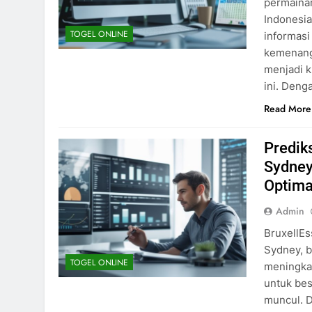
permainan
Indonesi
TOGEL ONLINE
informasi
kemenanga
menjadi 
ini. Deng
Read More
Predik
Sydney
Optima
Admin
BruxellEs
Sydney, b
TOGEL ONLINE
meningkat
untuk bes
muncul. 