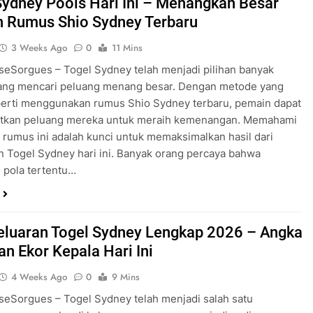
Sydney Pools Hari Ini – Menangkan Besar
 Rumus Shio Sydney Terbaru
3 Weeks Ago
0
11 Mins
seSorgues – Togel Sydney telah menjadi pilihan banyak
ang mencari peluang menang besar. Dengan metode yang
perti menggunakan rumus Shio Sydney terbaru, pemain dapat
tkan peluang mereka untuk meraih kemenangan. Memahami
a rumus ini adalah kunci untuk memaksimalkan hasil dari
 Togel Sydney hari ini. Banyak orang percaya bahwa
 pola tertentu…
eluaran Togel Sydney Lengkap 2026 – Angka
an Ekor Kepala Hari Ini
4 Weeks Ago
0
9 Mins
seSorgues – Togel Sydney telah menjadi salah satu