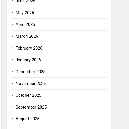
June 2026
May 2026
April 2026
March 2026
February 2026
January 2026
December 2025
November 2025
October 2025
September 2025
August 2025