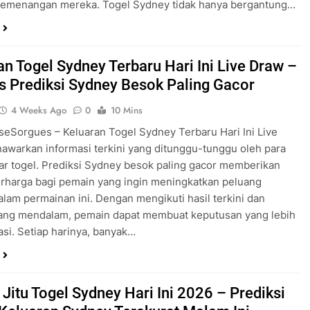
kemenangan mereka. Togel Sydney tidak hanya bergantung…
an Togel Sydney Terbaru Hari Ini Live Draw –
is Prediksi Sydney Besok Paling Gacor
4 Weeks Ago
0
10 Mins
seSorgues – Keluaran Togel Sydney Terbaru Hari Ini Live
warkan informasi terkini yang ditunggu-tunggu oleh para
r togel. Prediksi Sydney besok paling gacor memberikan
erharga bagi pemain yang ingin meningkatkan peluang
lam permainan ini. Dengan mengikuti hasil terkini dan
 yang mendalam, pemain dapat membuat keputusan yang lebih
asi. Setiap harinya, banyak…
Jitu Togel Sydney Hari Ini 2026 – Prediksi