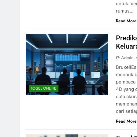
untuk men
rumus…
Read More
Predik
Keluar
Admin
BruxellEs
menarik b
pembaca 
TOGEL ONLINE
4D yang d
data aku
memenang
dari seti
Read More