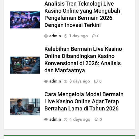
Analisis Tren Teknologi Live
Kasino Online yang Mengubah
Pengalaman Bermain 2026
Dengan Inovasi Terkini
admin
1 day ago
0
Kelebihan Bermain Live Kasino
Online Dibandingkan Kasino
Konvensional di 2026: Analisis
dan Manfaatnya
admin
3 days ago
0
Cara Mengelola Modal Bermain
Live Kasino Online Agar Tetap
Bertahan Lama di Tahun 2026
admin
4 days ago
0