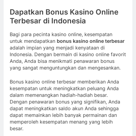
Dapatkan Bonus Kasino Online
Terbesar di Indonesia
Bagi para pecinta kasino online, kesempatan
untuk mendapatkan
bonus kasino online terbesar
adalah impian yang menjadi kenyataan di
Indonesia. Dengan bermain di kasino online favorit
Anda, Anda bisa menikmati penawaran bonus
yang sangat menguntungkan dan mengesankan.
Bonus kasino online terbesar memberikan Anda
kesempatan untuk meningkatkan peluang Anda
dalam memenangkan hadiah-hadiah besar.
Dengan penawaran bonus yang signifikan, Anda
dapat meningkatkan saldo akun Anda sehingga
dapat memainkan lebih banyak permainan dan
memperoleh kesempatan menang yang lebih
besar.