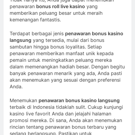
penawaran
bonus roll live kasino
yang
memberikan peluang besar untuk meraih
kemenangan fantastis.
Terdapat berbagai jenis
penawaran bonus kasino
langsung
yang tersedia, mulai dari bonus
sambutan hingga bonus loyalitas. Setiap
penawaran memberikan manfaat unik kepada
pemain untuk meningkatkan peluang mereka
dalam memenangkan hadiah besar. Dengan begitu
banyak penawaran menarik yang ada, Anda pasti
akan menemukan yang sesuai dengan preferensi
Anda.
Menemukan
penawaran bonus kasino langsung
terbaik di Indonesia tidaklah sulit. Cukup kunjungi
kasino live favorit Anda dan jelajahi halaman
promosi mereka. Di sana, Anda akan menemukan
rincian tentang penawaran bonus terbaru yang
sedang berlangsung. Pastikan untuk