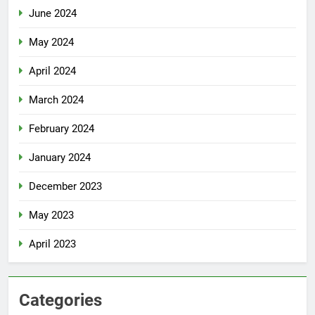
June 2024
May 2024
April 2024
March 2024
February 2024
January 2024
December 2023
May 2023
April 2023
Categories