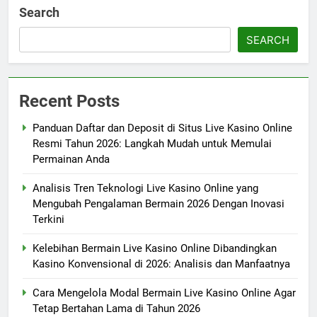
Search
SEARCH
Recent Posts
Panduan Daftar dan Deposit di Situs Live Kasino Online
Resmi Tahun 2026: Langkah Mudah untuk Memulai
Permainan Anda
Analisis Tren Teknologi Live Kasino Online yang
Mengubah Pengalaman Bermain 2026 Dengan Inovasi
Terkini
Kelebihan Bermain Live Kasino Online Dibandingkan
Kasino Konvensional di 2026: Analisis dan Manfaatnya
Cara Mengelola Modal Bermain Live Kasino Online Agar
Tetap Bertahan Lama di Tahun 2026