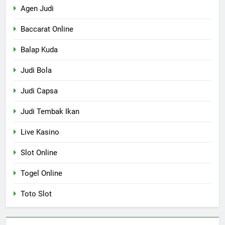
Agen Judi
Baccarat Online
Balap Kuda
Judi Bola
Judi Capsa
Judi Tembak Ikan
Live Kasino
Slot Online
Togel Online
Toto Slot