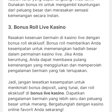
Gunakan bonus ini untuk mengambil keuntungan
dari peluang besar dan merasakan sensasi
kemenangan secara instan.
3. Bonus Roll Live Kasino
Rasakan keseruan bermain di kasino live dengan
bonus roll eksklusif. Bonus roll memberikan Anda
kesempatan untuk memenangkan hadiah besar
dalam permainan kasino live. Jika Anda
beruntung, Anda dapat membawa pulang
kemenangan yang menggiurkan dan memperoleh
pengalaman bermain yang tak terlupakan.
Jadi, jangan lewatkan kesempatan untuk
menikmati bonus deposit, uang tunai, dan roll
eksklusif di
bonus live kasino
. Dapatkan
pengalaman bermain yang lebih seru dan peluang
besar untuk menang. Bergabunglah dengan kasino
online favorit Anda sekarang!