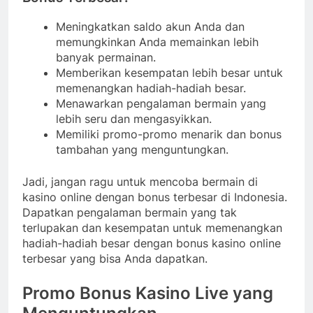
Meningkatkan saldo akun Anda dan
memungkinkan Anda memainkan lebih
banyak permainan.
Memberikan kesempatan lebih besar untuk
memenangkan hadiah-hadiah besar.
Menawarkan pengalaman bermain yang
lebih seru dan mengasyikkan.
Memiliki promo-promo menarik dan bonus
tambahan yang menguntungkan.
Jadi, jangan ragu untuk mencoba bermain di
kasino online dengan bonus terbesar di Indonesia.
Dapatkan pengalaman bermain yang tak
terlupakan dan kesempatan untuk memenangkan
hadiah-hadiah besar dengan bonus kasino online
terbesar yang bisa Anda dapatkan.
Promo Bonus Kasino Live yang