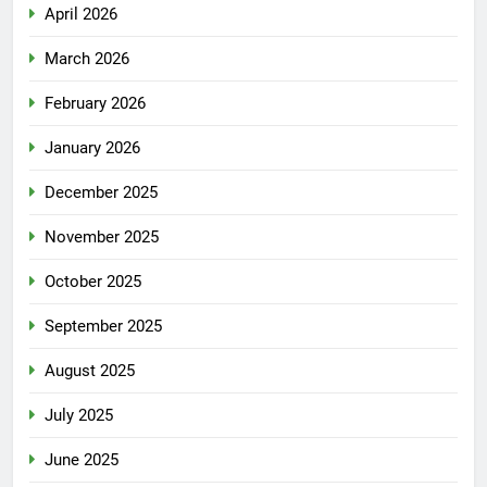
April 2026
March 2026
February 2026
January 2026
December 2025
November 2025
October 2025
September 2025
August 2025
July 2025
June 2025