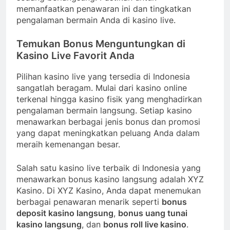
memanfaatkan penawaran ini dan tingkatkan
pengalaman bermain Anda di kasino live.
Temukan Bonus Menguntungkan di
Kasino Live Favorit Anda
Pilihan kasino live yang tersedia di Indonesia
sangatlah beragam. Mulai dari kasino online
terkenal hingga kasino fisik yang menghadirkan
pengalaman bermain langsung. Setiap kasino
menawarkan berbagai jenis bonus dan promosi
yang dapat meningkatkan peluang Anda dalam
meraih kemenangan besar.
Salah satu kasino live terbaik di Indonesia yang
menawarkan bonus kasino langsung adalah XYZ
Kasino. Di XYZ Kasino, Anda dapat menemukan
berbagai penawaran menarik seperti
bonus
deposit kasino langsung
,
bonus uang tunai
kasino langsung
, dan
bonus roll live kasino
.