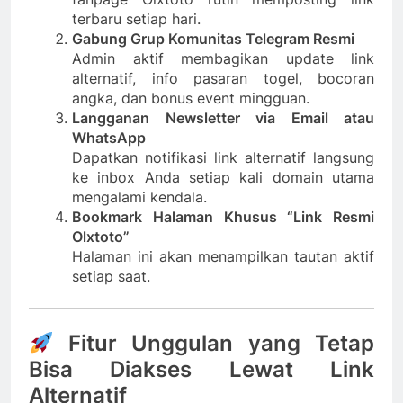
terbaru setiap hari.
Gabung Grup Komunitas Telegram Resmi
Admin aktif membagikan update link
alternatif, info pasaran togel, bocoran
angka, dan bonus event mingguan.
Langganan Newsletter via Email atau
WhatsApp
Dapatkan notifikasi link alternatif langsung
ke inbox Anda setiap kali domain utama
mengalami kendala.
Bookmark Halaman Khusus “Link Resmi
Olxtoto”
Halaman ini akan menampilkan tautan aktif
setiap saat.
Fitur Unggulan yang Tetap
Bisa Diakses Lewat Link
Alternatif