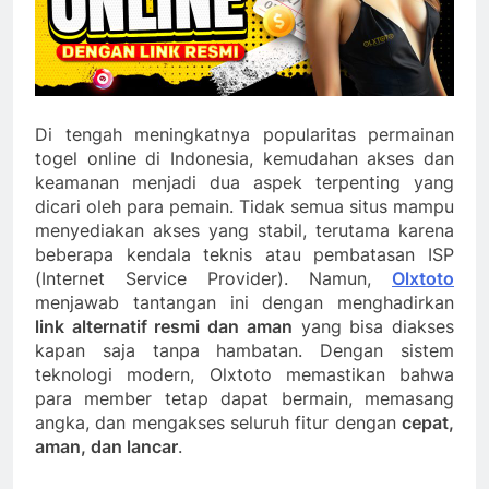
Di tengah meningkatnya popularitas permainan
togel online di Indonesia, kemudahan akses dan
keamanan menjadi dua aspek terpenting yang
dicari oleh para pemain. Tidak semua situs mampu
menyediakan akses yang stabil, terutama karena
beberapa kendala teknis atau pembatasan ISP
(Internet Service Provider). Namun,
Olxtoto
menjawab tantangan ini dengan menghadirkan
link alternatif resmi dan aman
yang bisa diakses
kapan saja tanpa hambatan. Dengan sistem
teknologi modern, Olxtoto memastikan bahwa
para member tetap dapat bermain, memasang
angka, dan mengakses seluruh fitur dengan
cepat,
aman, dan lancar
.