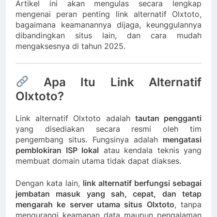
Artikel ini akan mengulas secara lengkap
mengenai peran penting link alternatif Olxtoto,
bagaimana keamanannya dijaga, keunggulannya
dibandingkan situs lain, dan cara mudah
mengaksesnya di tahun 2025.
Apa Itu Link Alternatif
Olxtoto?
Link alternatif Olxtoto adalah
tautan pengganti
yang disediakan secara resmi oleh tim
pengembang situs. Fungsinya adalah
mengatasi
pemblokiran ISP lokal
atau kendala teknis yang
membuat domain utama tidak dapat diakses.
Dengan kata lain,
link alternatif berfungsi sebagai
jembatan masuk yang sah, cepat, dan tetap
mengarah ke server utama situs Olxtoto
, tanpa
mengurangi keamanan data maupun pengalaman