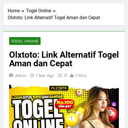
Home
Togel Online
Olxtoto: Link Alternatif Togel Aman dan Cepat
TOGEL ONLINE
Olxtoto: Link Alternatif Togel
Aman dan Cepat
0
Admin
1 Year Ago
7 Mins