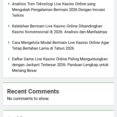
Analisis Tren Teknologi Live Kasino Online yang
Mengubah Pengalaman Bermain 2026 Dengan Inovasi
Terkini
Kelebihan Bermain Live Kasino Online Dibandingkan
Kasino Konvensional di 2026: Analisis dan Manfaatnya
Cara Mengelola Modal Bermain Live Kasino Online Agar
Tetap Bertahan Lama di Tahun 2026
Daftar Game Live Kasino Online Paling Menguntungkan
dengan Jackpot Terbesar 2026: Panduan Lengkap untuk
Menang Besar
Recent Comments
No comments to show.