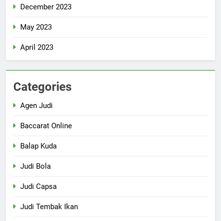
December 2023
May 2023
April 2023
Categories
Agen Judi
Baccarat Online
Balap Kuda
Judi Bola
Judi Capsa
Judi Tembak Ikan