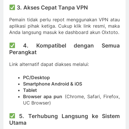
3. Akses Cepat Tanpa VPN
Pemain tidak perlu repot menggunakan VPN atau
aplikasi pihak ketiga. Cukup klik link resmi, maka
Anda langsung masuk ke dashboard akun Olxtoto.
4. Kompatibel dengan Semua
Perangkat
Link alternatif dapat diakses melalui:
PC/Desktop
Smartphone Android & iOS
Tablet
Browser apa pun
(Chrome, Safari, Firefox,
UC Browser)
5. Terhubung Langsung ke Sistem
Utama