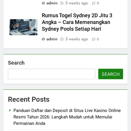
admin
3 weeks ago
0
Rumus Togel Sydney 2D Jitu 3
Angka – Cara Memenangkan
Sydney Pools Setiap Hari
admin
3 weeks ago
0
Search
SEARCH
Recent Posts
Panduan Daftar dan Deposit di Situs Live Kasino Online
Resmi Tahun 2026: Langkah Mudah untuk Memulai
Permainan Anda