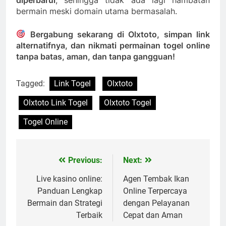
bermain meski domain utama bermasalah.
Bergabung sekarang di Olxtoto, simpan link
alternatifnya, dan nikmati permainan togel online
tanpa batas, aman, dan tanpa gangguan!
Tagged:
Link Togel
Olxtoto
Olxtoto Link Togel
Olxtoto Togel
Togel Online
Previous:
Next:
Post
navigation
Live kasino online:
Agen Tembak Ikan
Panduan Lengkap
Online Terpercaya
Bermain dan Strategi
dengan Pelayanan
Terbaik
Cepat dan Aman