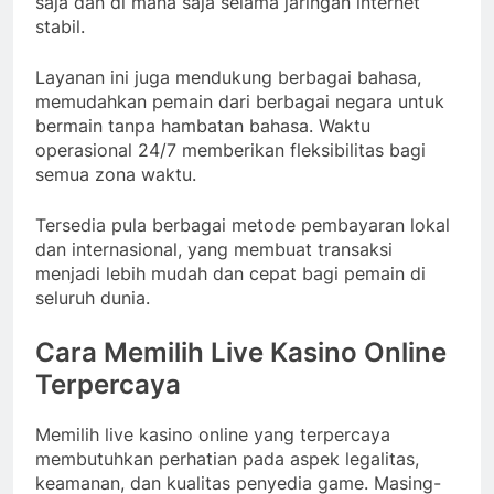
saja dan di mana saja selama jaringan internet
stabil.
Layanan ini juga mendukung berbagai bahasa,
memudahkan pemain dari berbagai negara untuk
bermain tanpa hambatan bahasa. Waktu
operasional 24/7 memberikan fleksibilitas bagi
semua zona waktu.
Tersedia pula berbagai metode pembayaran lokal
dan internasional, yang membuat transaksi
menjadi lebih mudah dan cepat bagi pemain di
seluruh dunia.
Cara Memilih Live Kasino Online
Terpercaya
Memilih live kasino online yang terpercaya
membutuhkan perhatian pada aspek legalitas,
keamanan, dan kualitas penyedia game. Masing-