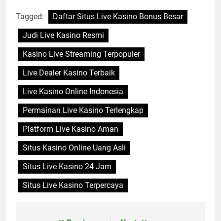
Tagged:
Daftar Situs Live Kasino Bonus Besar
Judi Live Kasino Resmi
Kasino Live Streaming Terpopuler
Live Dealer Kasino Terbaik
Live Kasino Online Indonesia
Permainan Live Kasino Terlengkap
Platform Live Kasino Aman
Situs Kasino Online Uang Asli
Situs Live Kasino 24 Jam
Situs Live Kasino Terpercaya