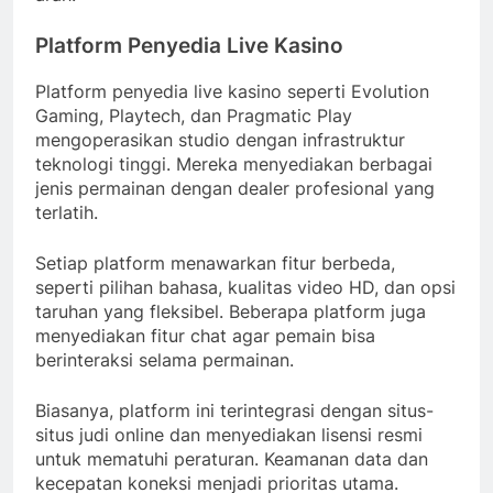
Platform Penyedia Live Kasino
Platform penyedia live kasino seperti Evolution
Gaming, Playtech, dan Pragmatic Play
mengoperasikan studio dengan infrastruktur
teknologi tinggi. Mereka menyediakan berbagai
jenis permainan dengan dealer profesional yang
terlatih.
Setiap platform menawarkan fitur berbeda,
seperti pilihan bahasa, kualitas video HD, dan opsi
taruhan yang fleksibel. Beberapa platform juga
menyediakan fitur chat agar pemain bisa
berinteraksi selama permainan.
Biasanya, platform ini terintegrasi dengan situs-
situs judi online dan menyediakan lisensi resmi
untuk mematuhi peraturan. Keamanan data dan
kecepatan koneksi menjadi prioritas utama.