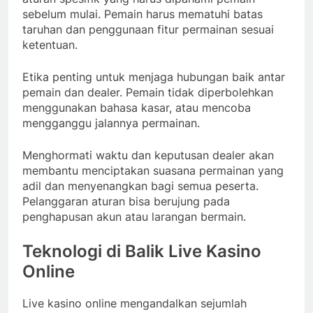
sebelum mulai. Pemain harus mematuhi batas
taruhan dan penggunaan fitur permainan sesuai
ketentuan.
Etika penting untuk menjaga hubungan baik antar
pemain dan dealer. Pemain tidak diperbolehkan
menggunakan bahasa kasar, atau mencoba
mengganggu jalannya permainan.
Menghormati waktu dan keputusan dealer akan
membantu menciptakan suasana permainan yang
adil dan menyenangkan bagi semua peserta.
Pelanggaran aturan bisa berujung pada
penghapusan akun atau larangan bermain.
Teknologi di Balik Live Kasino
Online
Live kasino online mengandalkan sejumlah