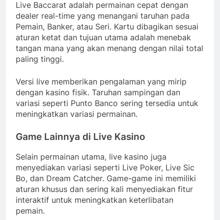
Live Baccarat adalah permainan cepat dengan
dealer real-time yang menangani taruhan pada
Pemain, Banker, atau Seri. Kartu dibagikan sesuai
aturan ketat dan tujuan utama adalah menebak
tangan mana yang akan menang dengan nilai total
paling tinggi.
Versi live memberikan pengalaman yang mirip
dengan kasino fisik. Taruhan sampingan dan
variasi seperti Punto Banco sering tersedia untuk
meningkatkan variasi permainan.
Game Lainnya di Live Kasino
Selain permainan utama, live kasino juga
menyediakan variasi seperti Live Poker, Live Sic
Bo, dan Dream Catcher. Game-game ini memiliki
aturan khusus dan sering kali menyediakan fitur
interaktif untuk meningkatkan keterlibatan
pemain.