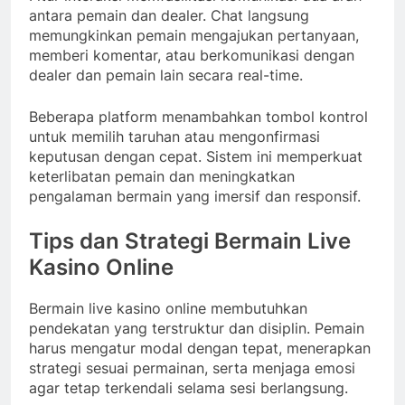
antara pemain dan dealer. Chat langsung
memungkinkan pemain mengajukan pertanyaan,
memberi komentar, atau berkomunikasi dengan
dealer dan pemain lain secara real-time.
Beberapa platform menambahkan tombol kontrol
untuk memilih taruhan atau mengonfirmasi
keputusan dengan cepat. Sistem ini memperkuat
keterlibatan pemain dan meningkatkan
pengalaman bermain yang imersif dan responsif.
Tips dan Strategi Bermain Live
Kasino Online
Bermain live kasino online membutuhkan
pendekatan yang terstruktur dan disiplin. Pemain
harus mengatur modal dengan tepat, menerapkan
strategi sesuai permainan, serta menjaga emosi
agar tetap terkendali selama sesi berlangsung.