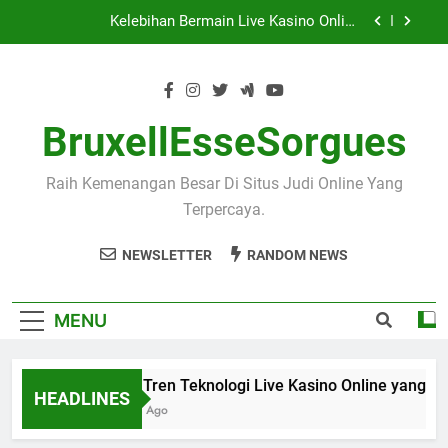
Skip
Analisis dan Manfaatnya
Cara Mengelola Modal Bermain Live Kasino
to
Online Agar Tetap Bertahan Lama di Tahun 2026
content
Daftar Game Live Kasino Online Paling
Menguntungkan dengan Jackpot Terbesar 2026:
Panduan Lengkap untuk Menang Besar
Analisis Tren Teknologi Live Kasino Online yang
Mengubah Pengalaman Bermain 2026 Dengan
BruxellEsseSorgues
Inovasi Terkini
Kelebihan Bermain Live Kasino Online
Dibandingkan Kasino Konvensional di 2026:
Raih Kemenangan Besar Di Situs Judi Online Yang
Analisis dan Manfaatnya
Cara Mengelola Modal Bermain Live Kasino
Terpercaya.
Online Agar Tetap Bertahan Lama di Tahun 2026
Daftar Game Live Kasino Online Paling
NEWSLETTER
RANDOM NEWS
Menguntungkan dengan Jackpot Terbesar 2026:
Panduan Lengkap untuk Menang Besar
MENU
Analisis Tren Teknologi Live Kasino Online yang Me
HEADLINES
30 Minutes Ago