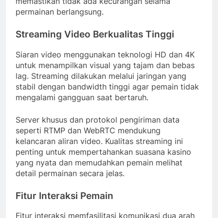
memastikan tidak ada kecurangan selama
permainan berlangsung.
Streaming Video Berkualitas Tinggi
Siaran video menggunakan teknologi HD dan 4K
untuk menampilkan visual yang tajam dan bebas
lag. Streaming dilakukan melalui jaringan yang
stabil dengan bandwidth tinggi agar pemain tidak
mengalami gangguan saat bertaruh.
Server khusus dan protokol pengiriman data
seperti RTMP dan WebRTC mendukung
kelancaran aliran video. Kualitas streaming ini
penting untuk mempertahankan suasana kasino
yang nyata dan memudahkan pemain melihat
detail permainan secara jelas.
Fitur Interaksi Pemain
Fitur interaksi memfasilitasi komunikasi dua arah