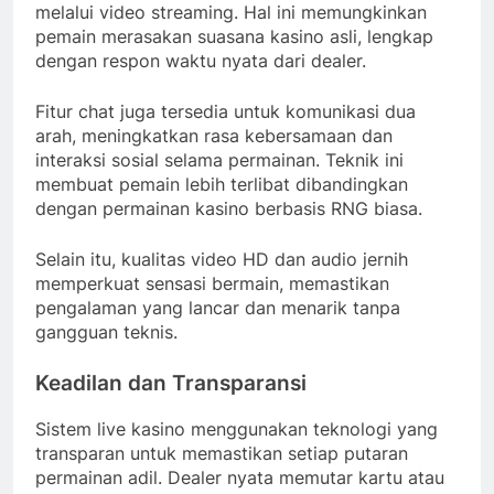
melalui video streaming. Hal ini memungkinkan
pemain merasakan suasana kasino asli, lengkap
dengan respon waktu nyata dari dealer.
Fitur chat juga tersedia untuk komunikasi dua
arah, meningkatkan rasa kebersamaan dan
interaksi sosial selama permainan. Teknik ini
membuat pemain lebih terlibat dibandingkan
dengan permainan kasino berbasis RNG biasa.
Selain itu, kualitas video HD dan audio jernih
memperkuat sensasi bermain, memastikan
pengalaman yang lancar dan menarik tanpa
gangguan teknis.
Keadilan dan Transparansi
Sistem live kasino menggunakan teknologi yang
transparan untuk memastikan setiap putaran
permainan adil. Dealer nyata memutar kartu atau