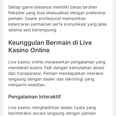
Setiap game biasanya memiliki batas taruhan
fleksibel yang bisa disesuaikan dengan preferensi
pemain. Dealer profesional memastikan
kelancaran permainan serta komunikasi yang jelas
selama sesi berlangsung.
Keunggulan Bermain di Live
Kasino Online
Live kasino online menawarkan pengalaman yang
mendekati kasino fisik dengan kemudahan akses
dan transparansi. Pemain mendapatkan interaksi
langsung dengan dealer dan teknologi yang
menjamin keadilan.
Pengalaman Interaktif
Live kasino menghadirkan dealer nyata yang
berinteraksi secara langsung dengan pemain