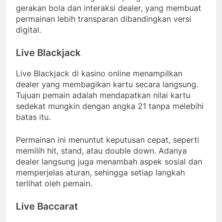
gerakan bola dan interaksi dealer, yang membuat
permainan lebih transparan dibandingkan versi
digital.
Live Blackjack
Live Blackjack di kasino online menampilkan
dealer yang membagikan kartu secara langsung.
Tujuan pemain adalah mendapatkan nilai kartu
sedekat mungkin dengan angka 21 tanpa melebihi
batas itu.
Permainan ini menuntut keputusan cepat, seperti
memilih hit, stand, atau double down. Adanya
dealer langsung juga menambah aspek sosial dan
memperjelas aturan, sehingga setiap langkah
terlihat oleh pemain.
Live Baccarat