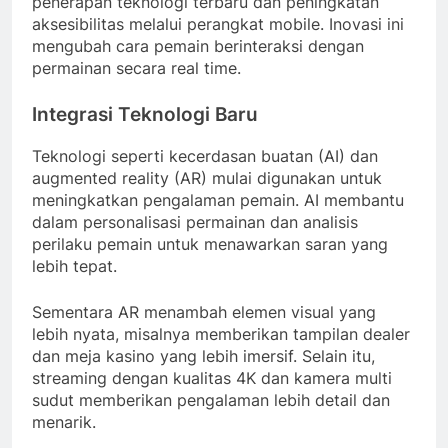
penerapan teknologi terbaru dan peningkatan
aksesibilitas melalui perangkat mobile. Inovasi ini
mengubah cara pemain berinteraksi dengan
permainan secara real time.
Integrasi Teknologi Baru
Teknologi seperti kecerdasan buatan (AI) dan
augmented reality (AR) mulai digunakan untuk
meningkatkan pengalaman pemain. AI membantu
dalam personalisasi permainan dan analisis
perilaku pemain untuk menawarkan saran yang
lebih tepat.
Sementara AR menambah elemen visual yang
lebih nyata, misalnya memberikan tampilan dealer
dan meja kasino yang lebih imersif. Selain itu,
streaming dengan kualitas 4K dan kamera multi
sudut memberikan pengalaman lebih detail dan
menarik.