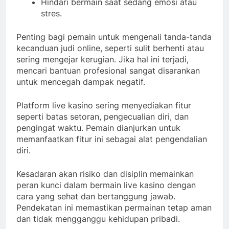
Hindari bermain saat sedang emosi atau
stres.
Penting bagi pemain untuk mengenali tanda-tanda
kecanduan judi online, seperti sulit berhenti atau
sering mengejar kerugian. Jika hal ini terjadi,
mencari bantuan profesional sangat disarankan
untuk mencegah dampak negatif.
Platform live kasino sering menyediakan fitur
seperti batas setoran, pengecualian diri, dan
pengingat waktu. Pemain dianjurkan untuk
memanfaatkan fitur ini sebagai alat pengendalian
diri.
Kesadaran akan risiko dan disiplin memainkan
peran kunci dalam bermain live kasino dengan
cara yang sehat dan bertanggung jawab.
Pendekatan ini memastikan permainan tetap aman
dan tidak mengganggu kehidupan pribadi.