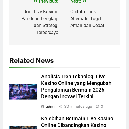
Previous:
Next:
Post
navigation
Judi Live Kasino:
Olxtoto: Link
Panduan Lengkap
Alternatif Togel
dan Strategi
Aman dan Cepat
Terpercaya
Related News
Analisis Tren Teknologi Live
Kasino Online yang Mengubah
Pengalaman Bermain 2026
Dengan Inovasi Terkini
admin
30 minutes ago
0
Kelebihan Bermain Live Kasino
Online Dibandingkan Kasino