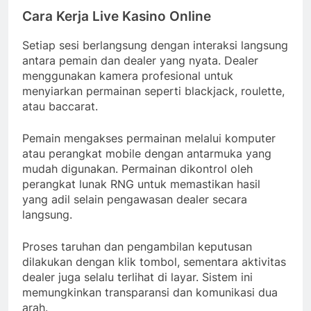
Cara Kerja Live Kasino Online
Setiap sesi berlangsung dengan interaksi langsung
antara pemain dan dealer yang nyata. Dealer
menggunakan kamera profesional untuk
menyiarkan permainan seperti blackjack, roulette,
atau baccarat.
Pemain mengakses permainan melalui komputer
atau perangkat mobile dengan antarmuka yang
mudah digunakan. Permainan dikontrol oleh
perangkat lunak RNG untuk memastikan hasil
yang adil selain pengawasan dealer secara
langsung.
Proses taruhan dan pengambilan keputusan
dilakukan dengan klik tombol, sementara aktivitas
dealer juga selalu terlihat di layar. Sistem ini
memungkinkan transparansi dan komunikasi dua
arah.