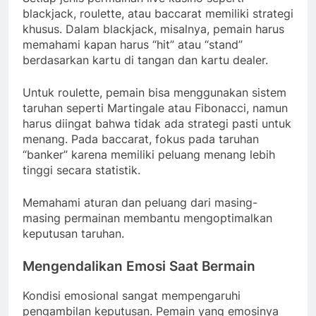
blackjack, roulette, atau baccarat memiliki strategi
khusus. Dalam blackjack, misalnya, pemain harus
memahami kapan harus “hit” atau “stand”
berdasarkan kartu di tangan dan kartu dealer.
Untuk roulette, pemain bisa menggunakan sistem
taruhan seperti Martingale atau Fibonacci, namun
harus diingat bahwa tidak ada strategi pasti untuk
menang. Pada baccarat, fokus pada taruhan
“banker” karena memiliki peluang menang lebih
tinggi secara statistik.
Memahami aturan dan peluang dari masing-
masing permainan membantu mengoptimalkan
keputusan taruhan.
Mengendalikan Emosi Saat Bermain
Kondisi emosional sangat mempengaruhi
pengambilan keputusan. Pemain yang emosinya