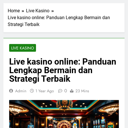
Home
Live Kasino
Live kasino online: Panduan Lengkap Bermain dan
Strategi Terbaik
LIVE KASINO
Live kasino online: Panduan
Lengkap Bermain dan
Strategi Terbaik
0
Admin
1 Year Ago
23 Mins