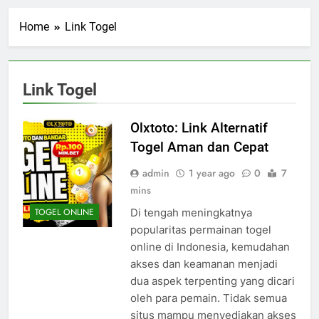
Home
Link Togel
Link Togel
Olxtoto: Link Alternatif
Togel Aman dan Cepat
admin
1 year ago
0
7
mins
Di tengah meningkatnya
TOGEL ONLINE
popularitas permainan togel
online di Indonesia, kemudahan
akses dan keamanan menjadi
dua aspek terpenting yang dicari
oleh para pemain. Tidak semua
situs mampu menyediakan akses