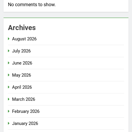
No comments to show.
Archives
August 2026
July 2026
June 2026
May 2026
April 2026
March 2026
February 2026
January 2026