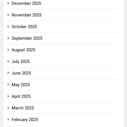
December 2025
November 2025
October 2025
September 2025
August 2025
July 2025
June 2025
May 2025
April 2025
March 2025
February 2025