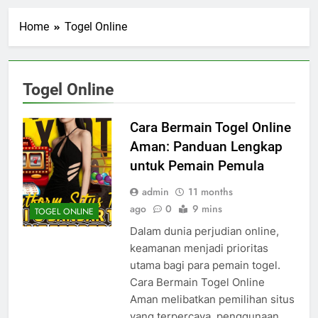
Home
Togel Online
Togel Online
Cara Bermain Togel Online
Aman: Panduan Lengkap
untuk Pemain Pemula
admin
11 months
ago
0
9 mins
TOGEL ONLINE
Dalam dunia perjudian online,
keamanan menjadi prioritas
utama bagi para pemain togel.
Cara Bermain Togel Online
Aman melibatkan pemilihan situs
yang terpercaya, penggunaan