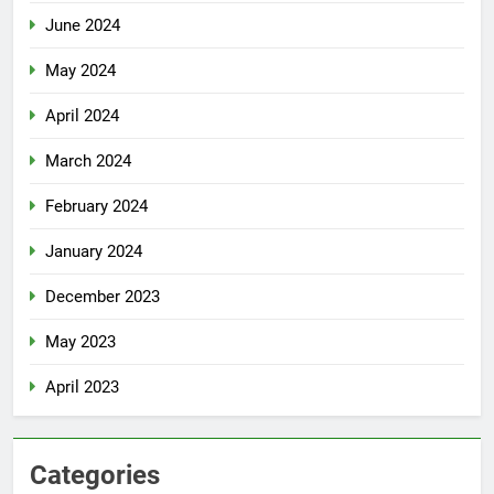
June 2024
May 2024
April 2024
March 2024
February 2024
January 2024
December 2023
May 2023
April 2023
Categories