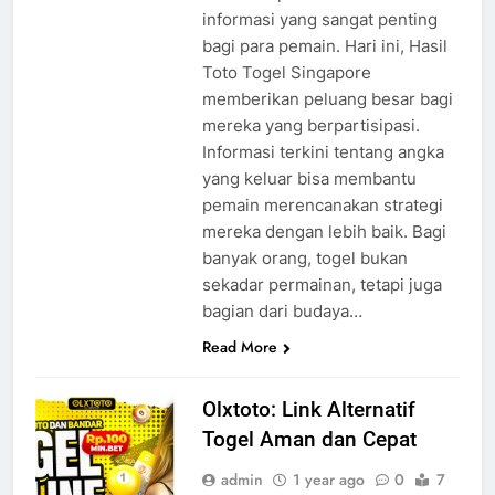
informasi yang sangat penting
bagi para pemain. Hari ini, Hasil
Toto Togel Singapore
memberikan peluang besar bagi
mereka yang berpartisipasi.
Informasi terkini tentang angka
yang keluar bisa membantu
pemain merencanakan strategi
mereka dengan lebih baik. Bagi
banyak orang, togel bukan
sekadar permainan, tetapi juga
bagian dari budaya…
Read More
Olxtoto: Link Alternatif
Togel Aman dan Cepat
admin
1 year ago
0
7