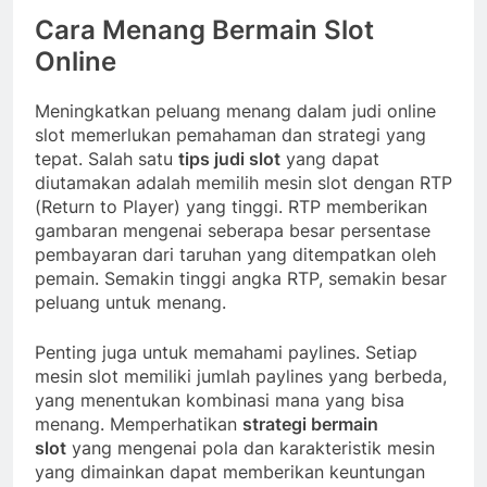
Cara Menang Bermain Slot
Online
Meningkatkan peluang menang dalam judi online
slot memerlukan pemahaman dan strategi yang
tepat. Salah satu
tips judi slot
yang dapat
diutamakan adalah memilih mesin slot dengan RTP
(Return to Player) yang tinggi. RTP memberikan
gambaran mengenai seberapa besar persentase
pembayaran dari taruhan yang ditempatkan oleh
pemain. Semakin tinggi angka RTP, semakin besar
peluang untuk menang.
Penting juga untuk memahami paylines. Setiap
mesin slot memiliki jumlah paylines yang berbeda,
yang menentukan kombinasi mana yang bisa
menang. Memperhatikan
strategi bermain
slot
yang mengenai pola dan karakteristik mesin
yang dimainkan dapat memberikan keuntungan