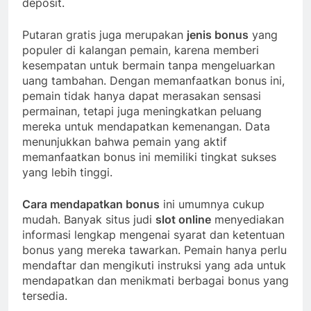
deposit.
Putaran gratis juga merupakan
jenis bonus
yang
populer di kalangan pemain, karena memberi
kesempatan untuk bermain tanpa mengeluarkan
uang tambahan. Dengan memanfaatkan bonus ini,
pemain tidak hanya dapat merasakan sensasi
permainan, tetapi juga meningkatkan peluang
mereka untuk mendapatkan kemenangan. Data
menunjukkan bahwa pemain yang aktif
memanfaatkan bonus ini memiliki tingkat sukses
yang lebih tinggi.
Cara mendapatkan bonus
ini umumnya cukup
mudah. Banyak situs judi
slot online
menyediakan
informasi lengkap mengenai syarat dan ketentuan
bonus yang mereka tawarkan. Pemain hanya perlu
mendaftar dan mengikuti instruksi yang ada untuk
mendapatkan dan menikmati berbagai bonus yang
tersedia.