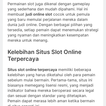
Permainan slot juga dikenal dengan gameplay
yang sederhana dan mudah dipahami. Hal ini
membuat
judi online slot
cocok untuk pemula
yang baru memulai perjalanan mereka dalam
dunia judi online. Dengan berbagai pilihan yang
tersedia, setiap pemain dapat menemukan strategi
yang nyaman dan meningkatkan kesempatan
mereka untuk menang.
Kelebihan Situs Slot Online
Terpercaya
Situs slot online terpercaya
memiliki beberapa
kelebihan yang harus diketahui oleh para pemain
sebelum mulai bermain. Pertama-tama, situs ini
biasanya memegang lisensi resmi, yang menjadi
indikator bahwa mereka beroperasi secara legal
dan sesuai dengan standar yang ditetapkan.
Pemain dapat merasa lebih aman ketika bermain