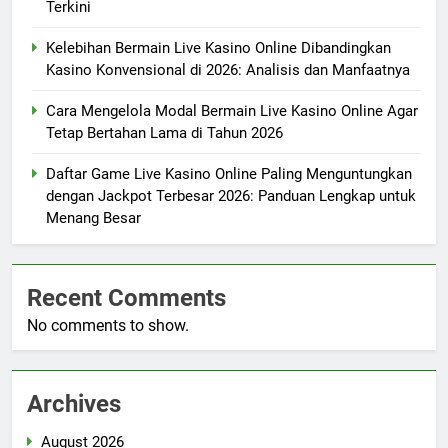
Terkini
Kelebihan Bermain Live Kasino Online Dibandingkan
Kasino Konvensional di 2026: Analisis dan Manfaatnya
Cara Mengelola Modal Bermain Live Kasino Online Agar
Tetap Bertahan Lama di Tahun 2026
Daftar Game Live Kasino Online Paling Menguntungkan
dengan Jackpot Terbesar 2026: Panduan Lengkap untuk
Menang Besar
Recent Comments
No comments to show.
Archives
August 2026