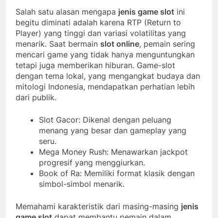
Salah satu alasan mengapa
jenis game slot
ini
begitu diminati adalah karena RTP (Return to
Player) yang tinggi dan variasi volatilitas yang
menarik. Saat bermain
slot online
, pemain sering
mencari game yang tidak hanya menguntungkan
tetapi juga memberikan hiburan. Game-slot
dengan tema lokal, yang mengangkat budaya dan
mitologi Indonesia, mendapatkan perhatian lebih
dari publik.
Slot Gacor: Dikenal dengan peluang
menang yang besar dan gameplay yang
seru.
Mega Money Rush: Menawarkan jackpot
progresif yang menggiurkan.
Book of Ra: Memiliki format klasik dengan
simbol-simbol menarik.
Memahami karakteristik dari masing-masing
jenis
game slot
dapat membantu pemain dalam