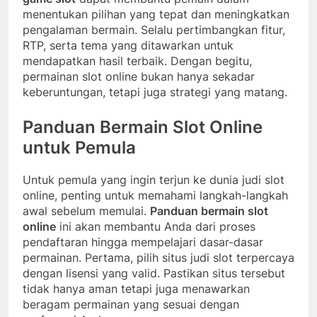
menentukan pilihan yang tepat dan meningkatkan
pengalaman bermain. Selalu pertimbangkan fitur,
RTP, serta tema yang ditawarkan untuk
mendapatkan hasil terbaik. Dengan begitu,
permainan slot online bukan hanya sekadar
keberuntungan, tetapi juga strategi yang matang.
Panduan Bermain Slot Online
untuk Pemula
Untuk pemula yang ingin terjun ke dunia judi slot
online, penting untuk memahami langkah-langkah
awal sebelum memulai.
Panduan bermain slot
online
ini akan membantu Anda dari proses
pendaftaran hingga mempelajari dasar-dasar
permainan. Pertama, pilih situs judi slot terpercaya
dengan lisensi yang valid. Pastikan situs tersebut
tidak hanya aman tetapi juga menawarkan
beragam permainan yang sesuai dengan