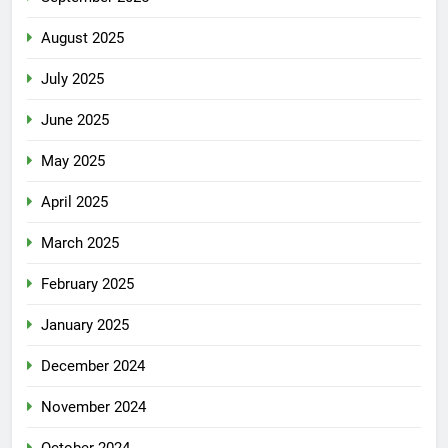
August 2025
July 2025
June 2025
May 2025
April 2025
March 2025
February 2025
January 2025
December 2024
November 2024
October 2024