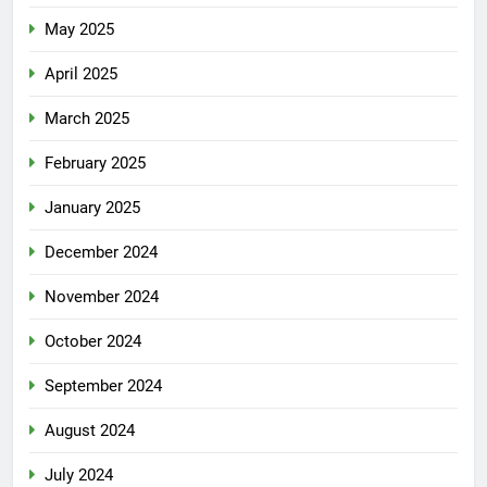
May 2025
April 2025
March 2025
February 2025
January 2025
December 2024
November 2024
October 2024
September 2024
August 2024
July 2024