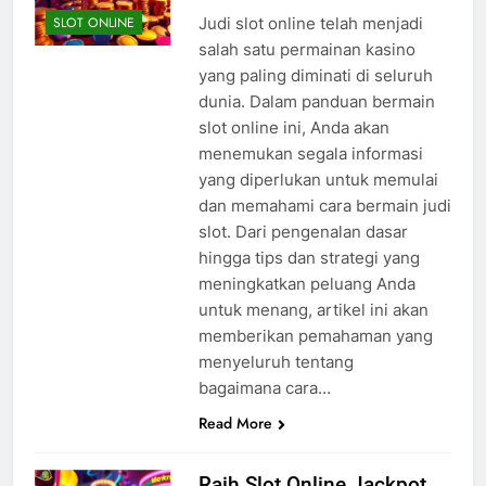
Judi slot online telah menjadi
SLOT ONLINE
salah satu permainan kasino
yang paling diminati di seluruh
dunia. Dalam panduan bermain
slot online ini, Anda akan
menemukan segala informasi
yang diperlukan untuk memulai
dan memahami cara bermain judi
slot. Dari pengenalan dasar
hingga tips dan strategi yang
meningkatkan peluang Anda
untuk menang, artikel ini akan
memberikan pemahaman yang
menyeluruh tentang
bagaimana cara…
Read More
Raih Slot Online Jackpot