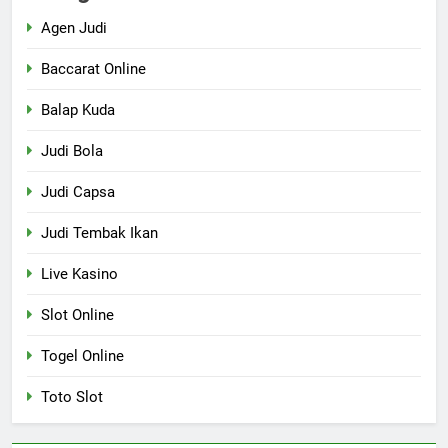
Agen Judi
Baccarat Online
Balap Kuda
Judi Bola
Judi Capsa
Judi Tembak Ikan
Live Kasino
Slot Online
Togel Online
Toto Slot