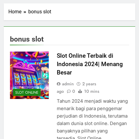
Home
bonus slot
bonus slot
Slot Online Terbaik di
Indonesia 2024| Menang
Besar
admin
2 years
ago
0
10 mins
SLOT ONLINE
Tahun 2024 menjadi waktu yang
menarik bagi para penggemar
perjudian di Indonesia, terutama
dalam dunia slot online. Dengan
banyaknya pilihan yang
tersedia, Slot Online