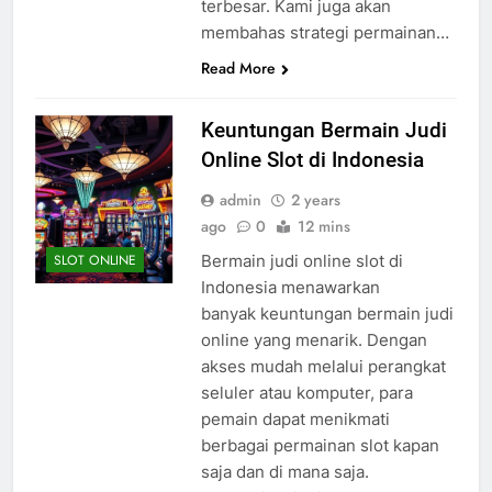
terbesar. Kami juga akan
membahas strategi permainan…
Read More
Keuntungan Bermain Judi
Online Slot di Indonesia
admin
2 years
ago
0
12 mins
Bermain judi online slot di
SLOT ONLINE
Indonesia menawarkan
banyak keuntungan bermain judi
online yang menarik. Dengan
akses mudah melalui perangkat
seluler atau komputer, para
pemain dapat menikmati
berbagai permainan slot kapan
saja dan di mana saja.