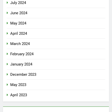
July 2024
June 2024
May 2024
April 2024
March 2024
February 2024
January 2024
December 2023
May 2023
April 2023