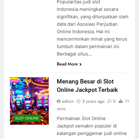
Popularitas judi slot
Indonesia meningkat secara
signifikan, yang ditunjukkan oleh
data dari Asosiasi Perjudian
Online Indonesia. Hal ini
mencerminkan minat yang terus
tumbuh dalam permainan ini.
Berbagai situs…
Read More
Menang Besar di Slot
Online Jackpot Terbaik
admin
2 years ago
0
11
mins
Permainan Slot Online
SLOT ONLINE
Jackpot semakin populer di
kalangan penggemar judi online