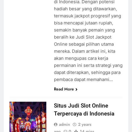
di Indonesia. Dengan potensi
hadiah besar yang ditawarkan,
termasuk jackpot progresif yang
bisa mencapai jutaan rupiah,
semakin banyak pemain yang
beralih ke Judi Slot Jackpot
Online sebagai pilihan utama
mereka. Dalam artikel ini, kita
akan mengupas cara kerja
permainan ini serta strategi yang
dapat diterapkan, sehingga para
pembaca dapat memahami…
Read More
Situs Judi Slot Online
Terpercaya di Indonesia
admin
2 years
ago
0
14 mins