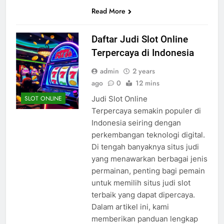
Read More
Daftar Judi Slot Online
Terpercaya di Indonesia
admin
2 years
ago
0
12 mins
Judi Slot Online
SLOT ONLINE
Terpercaya semakin populer di
Indonesia seiring dengan
perkembangan teknologi digital.
Di tengah banyaknya situs judi
yang menawarkan berbagai jenis
permainan, penting bagi pemain
untuk memilih situs judi slot
terbaik yang dapat dipercaya.
Dalam artikel ini, kami
memberikan panduan lengkap