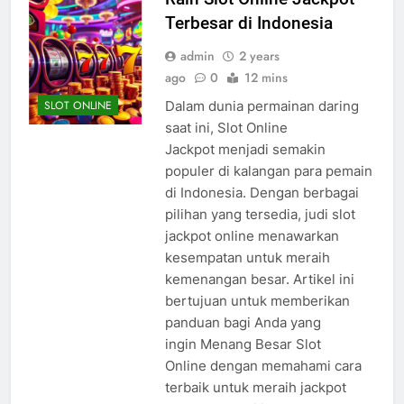
Terbesar di Indonesia
admin
2 years
ago
0
12 mins
Dalam dunia permainan daring
SLOT ONLINE
saat ini, Slot Online
Jackpot menjadi semakin
populer di kalangan para pemain
di Indonesia. Dengan berbagai
pilihan yang tersedia, judi slot
jackpot online menawarkan
kesempatan untuk meraih
kemenangan besar. Artikel ini
bertujuan untuk memberikan
panduan bagi Anda yang
ingin Menang Besar Slot
Online dengan memahami cara
terbaik untuk meraih jackpot