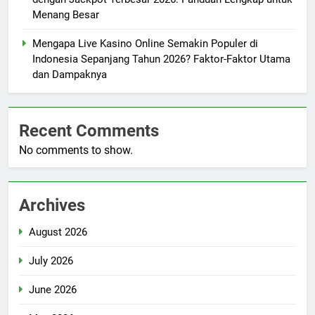
Menang Besar
Mengapa Live Kasino Online Semakin Populer di
Indonesia Sepanjang Tahun 2026? Faktor-Faktor Utama
dan Dampaknya
Recent Comments
No comments to show.
Archives
August 2026
July 2026
June 2026