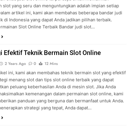
 slot yang seru dan menguntungkan adalah impian setiap
alam artikel ini, kami akan membahas beberapa bandar judi
ik di Indonesia yang dapat Anda jadikan pilihan terbaik.
ermainan Slot Online Terbaik Bandar judi slot…
i Efektif Teknik Bermain Slot Online
2 Years Ago
0
12 Mins
ikel ini, kami akan membahas teknik bermain slot yang efektif
ategi menang slot dan tips slot online terbaik yang dapat
kan peluang keberhasilan Anda di mesin slot. Jika Anda
maksimalkan kemenangan dalam permainan slot online, kami
berikan panduan yang berguna dan bermanfaat untuk Anda.
enerapkan strategi yang tepat, Anda dapat…