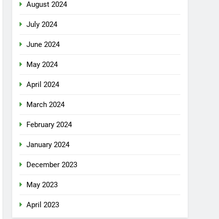
August 2024
July 2024
June 2024
May 2024
April 2024
March 2024
February 2024
January 2024
December 2023
May 2023
April 2023