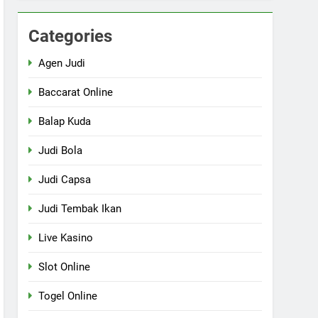
Categories
Agen Judi
Baccarat Online
Balap Kuda
Judi Bola
Judi Capsa
Judi Tembak Ikan
Live Kasino
Slot Online
Togel Online