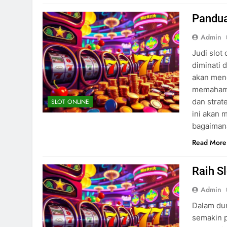
Pandua
Admin
Judi slot
diminati 
akan men
memahami 
dan strat
SLOT ONLINE
ini akan
bagaiman
Read More
Raih S
Admin
Dalam dun
semakin p