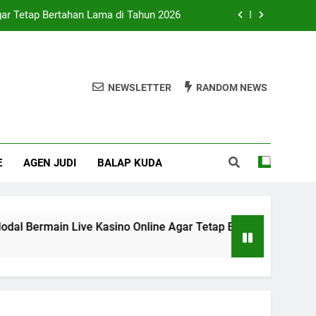
ar Tetap Bertahan Lama di Tahun 2026
ckpot Terbesar 2026: Panduan Lengkap
untuk Menang Besar
 Tahun 2026? Faktor-Faktor Utama dan
NEWSLETTER
RANDOM NEWS
Dampaknya
onal di 2026: Analisis dan Manfaatnya
ar Tetap Bertahan Lama di Tahun 2026
E
AGEN JUDI
BALAP KUDA
ckpot Terbesar 2026: Panduan Lengkap
untuk Menang Besar
 Tahun 2026? Faktor-Faktor Utama dan
Dampaknya
ive Kasino Online Agar Tetap Bertahan Lama di Tahun 2026