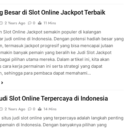
 Besar di Slot Online Jackpot Terbaik
2 Years Ago
0
11 Mins
 Slot Online Jackpot semakin populer di kalangan
 judi online di Indonesia. Dengan potensi hadiah besar yang
n, termasuk jackpot progresif yang bisa mencapai jutaan
emakin banyak pemain yang beralih ke Judi Slot Jackpot
bagai pilihan utama mereka. Dalam artikel ini, kita akan
cara kerja permainan ini serta strategi yang dapat
an, sehingga para pembaca dapat memahami…
udi Slot Online Terpercaya di Indonesia
2 Years Ago
0
14 Mins
 situs judi slot online yang terpercaya adalah langkah penting
 pemain di Indonesia. Dengan banyaknya pilihan yang