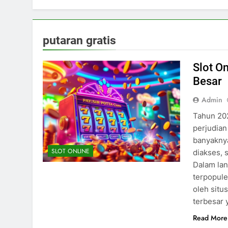
putaran gratis
Slot O
Besar
Admin
Tahun 20
perjudian
banyaknya
SLOT ONLINE
diakses,
Dalam lan
terpopule
oleh situ
terbesar
Read More