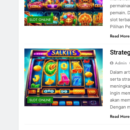
permainan
pemain. D
slot terba
SLOT ONLINE
Pilihan P
Read More
Strateg
Admin
Dalam art
serta str
meningkat
ingin me
akan mem
SLOT ONLINE
Dengan m
Read More