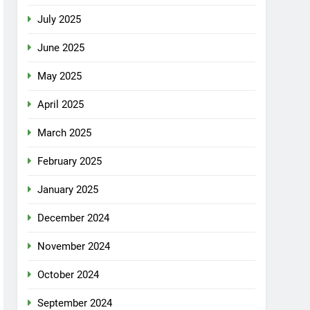
July 2025
June 2025
May 2025
April 2025
March 2025
February 2025
January 2025
December 2024
November 2024
October 2024
September 2024