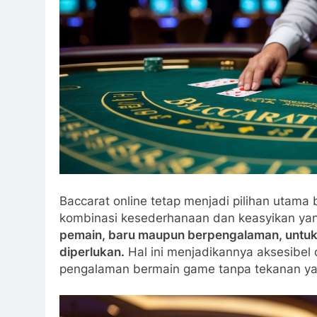
Baccarat online tetap menjadi pilihan utama
kombinasi kesederhanaan dan keasyikan ya
pemain, baru maupun berpengalaman, untuk t
diperlukan.
Hal ini menjadikannya aksesibel 
pengalaman bermain game tanpa tekanan ya