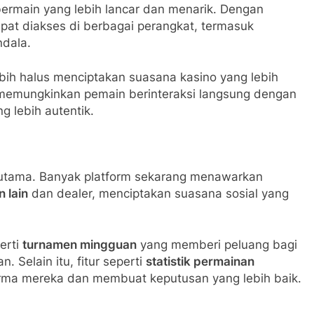
ermain yang lebih lancar dan menarik. Dengan
pat diakses di berbagai perangkat, termasuk
ndala.
ebih halus menciptakan suasana kasino yang lebih
emungkinkan pemain berinteraksi langsung dengan
 lebih autentik.
rik utama. Banyak platform sekarang menawarkan
 lain
dan dealer, menciptakan suasana sosial yang
erti
turnamen mingguan
yang memberi peluang bagi
Selain itu, fitur seperti
statistik permainan
rma mereka dan membuat keputusan yang lebih baik.