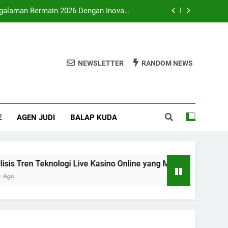
ngalaman Bermain 2026 Dengan Inovasi
Terkini
onal di 2026: Analisis dan Manfaatnya
ar Tetap Bertahan Lama di Tahun 2026
NEWSLETTER
RANDOM NEWS
hun 2026: Langkah Mudah untuk Memulai
Permainan Anda
ngalaman Bermain 2026 Dengan Inovasi
Terkini
E
AGEN JUDI
BALAP KUDA
onal di 2026: Analisis dan Manfaatnya
ar Tetap Bertahan Lama di Tahun 2026
i Live Kasino Online yang Mengubah Pengalaman Bermain 2026