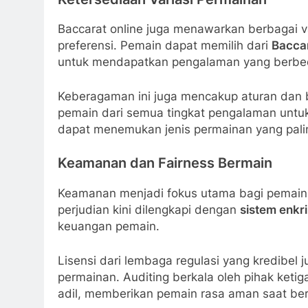
Baccarat online juga menawarkan berbagai v
preferensi. Pemain dapat memilih dari
Baccar
untuk mendapatkan pengalaman yang berbe
Keberagaman ini juga mencakup aturan dan 
pemain dari semua tingkat pengalaman untuk 
dapat menemukan jenis permainan yang pali
Keamanan dan Fairness Bermain
Keamanan menjadi fokus utama bagi pemain s
perjudian kini dilengkapi dengan
sistem enkr
keuangan pemain.
Lisensi dari lembaga regulasi yang kredibel
permainan. Auditing berkala oleh pihak ket
adil, memberikan pemain rasa aman saat ber