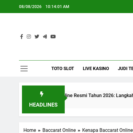
Skip
08/08/2026
10:14:02 AM
to
content
K
TOTO SLOT
LIVE KASINO
JUDI T
K
ive Kasino Online Resmi Tahun 2026: Langkah Mudah untuk Me
HEADLINES
Home
Baccarat Online
Kenapa Baccarat Online