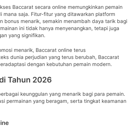
akses Baccarat secara online memungkinkan pemain
 mana saja. Fitur-fitur yang ditawarkan platform
 dan bonus menarik, semakin menambah daya tarik bagi
inan ini tidak hanya menyenangkan, tetapi juga
n yang signifikan.
osi menarik, Baccarat online terus
ks dunia perjudian yang terus berubah, Baccarat
beradaptasi dengan kebutuhan pemain modern.
 di Tahun 2026
berbagai keunggulan yang menarik bagi para pemain.
ariasi permainan yang beragam, serta tingkat keamanan
ine