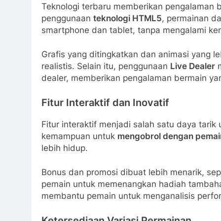
Teknologi terbaru memberikan pengalaman b
penggunaan
teknologi HTML5
, permainan da
smartphone dan tablet, tanpa mengalami ke
Grafis yang ditingkatkan dan animasi yang l
realistis. Selain itu, penggunaan
Live Dealer
m
dealer, memberikan pengalaman bermain yang
Fitur Interaktif dan Inovatif
Fitur interaktif menjadi salah satu daya ta
kemampuan untuk
mengobrol dengan pemain
lebih hidup.
Bonus dan promosi dibuat lebih menarik, sep
pemain untuk memenangkan hadiah tambahan. 
membantu pemain untuk menganalisis perfo
Ketersediaan Variasi Permainan