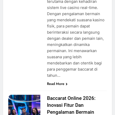
terutama dengan kehadiran
sistem live casino real-time.
Dengan pengalaman bermain
yang mendekati suasana kasino
fisik, para pemain dapat
berinteraksi secara langsung
dengan dealer dan pemain lain,
meningkatkan dinamika
permainan. Ini menawarkan
suasana yang lebih
mendebarkan dan otentik bagi
para penggemar baccarat di
tahun…
Read More
Baccarat Online 2026:
Inovasi Fitur Dan
Pengalaman Bermain