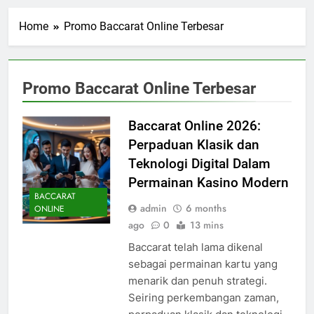
Home
Promo Baccarat Online Terbesar
Promo Baccarat Online Terbesar
Baccarat Online 2026:
Perpaduan Klasik dan
Teknologi Digital Dalam
Permainan Kasino Modern
BACCARAT
admin
6 months
ONLINE
ago
0
13 mins
Baccarat telah lama dikenal
sebagai permainan kartu yang
menarik dan penuh strategi.
Seiring perkembangan zaman,