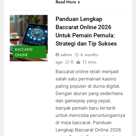
Read More
Panduan Lengkap
Baccarat Online 2026
Untuk Pemain Pemula:
Strategi dan Tip Sukses
BACCARAT
admin
6 months
ONLINE
ago
0
11 mins
Baccarat online telah menjadi
salah satu permainan kasino
paling populer di dunia digital.
Dengan aturan yang sederhana
dan gameplay yang cepat,
banyak pemain baru tertarik
untuk mencoba peruntungannya
di meja baccarat. Panduan
Lengkap Baccarat Online 2026