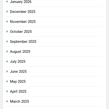
January 2026
December 2025
November 2025
October 2025
September 2025
August 2025
July 2025
June 2025
May 2025
April 2025
March 2025