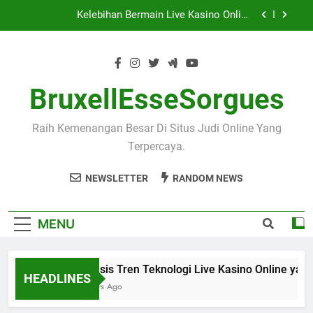
Skip
Inovasi Terkini
Kelebihan Bermain Live Kasino Online
to
Dibandingkan Kasino Konvensional di 2026:
Analisis dan Manfaatnya
content
Cara Mengelola Modal Bermain Live Kasino
Online Agar Tetap Bertahan Lama di Tahun 2026
Daftar Game Live Kasino Online Paling
Menguntungkan dengan Jackpot Terbesar 2026:
BruxellEsseSorgues
Panduan Lengkap untuk Menang Besar
Analisis Tren Teknologi Live Kasino Online yang
Mengubah Pengalaman Bermain 2026 Dengan
Raih Kemenangan Besar Di Situs Judi Online Yang
Inovasi Terkini
Kelebihan Bermain Live Kasino Online
Terpercaya.
Dibandingkan Kasino Konvensional di 2026:
Analisis dan Manfaatnya
Cara Mengelola Modal Bermain Live Kasino
NEWSLETTER
RANDOM NEWS
Online Agar Tetap Bertahan Lama di Tahun 2026
Daftar Game Live Kasino Online Paling
Menguntungkan dengan Jackpot Terbesar 2026:
Panduan Lengkap untuk Menang Besar
MENU
Analisis Tren Teknologi Live Kasino Online yang
HEADLINES
5 Hours Ago