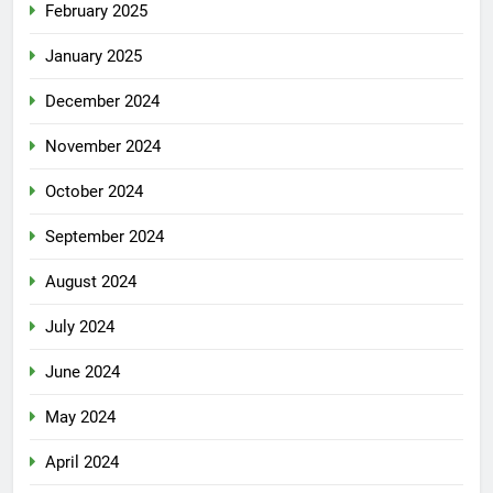
February 2025
January 2025
December 2024
November 2024
October 2024
September 2024
August 2024
July 2024
June 2024
May 2024
April 2024