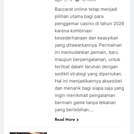
Baccarat online tetap menjadi
pilihan utama bagi para
penggemar casino di tahun 2026
karena kombinasi
kesederhanaan dan keasyikan
yang ditawarkannya. Permainan
ini memudahkan pemain, baru
maupun berpengalaman, untuk
terlibat dalam taruhan dengan
sedikit strategi yang diperlukan.
Hal ini menjadikannya aksesibel
dan menarik bagi siapa saja yang
ingin menikmati pengalaman
bermain game tanpa tekanan
yang berlebihan….
Read More