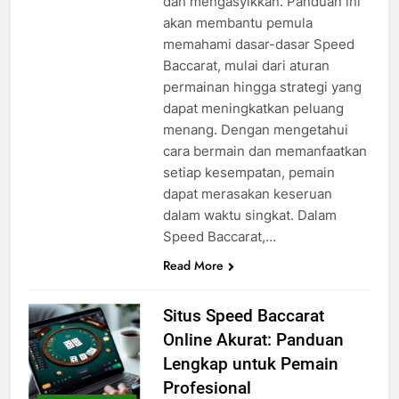
dan mengasyikkan. Panduan ini
akan membantu pemula
memahami dasar-dasar Speed
Baccarat, mulai dari aturan
permainan hingga strategi yang
dapat meningkatkan peluang
menang. Dengan mengetahui
cara bermain dan memanfaatkan
setiap kesempatan, pemain
dapat merasakan keseruan
dalam waktu singkat. Dalam
Speed Baccarat,…
Read More
Situs Speed Baccarat
Online Akurat: Panduan
Lengkap untuk Pemain
Profesional