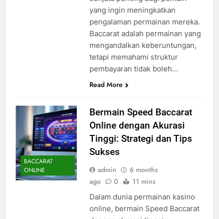
yang ingin meningkatkan
pengalaman permainan mereka.
Baccarat adalah permainan yang
mengandalkan keberuntungan,
tetapi memahami struktur
pembayaran tidak boleh…
Read More
Bermain Speed Baccarat
Online dengan Akurasi
Tinggi: Strategi dan Tips
Sukses
BACCARAT
admin
6 months
ONLINE
ago
0
11 mins
Dalam dunia permainan kasino
online, bermain Speed Baccarat