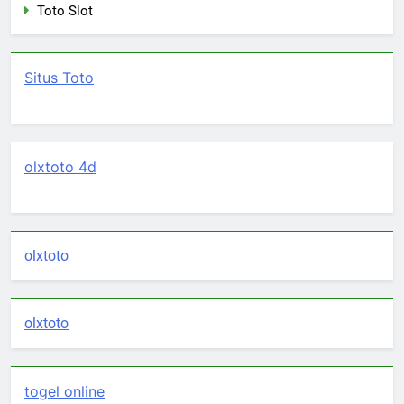
Toto Slot
Situs Toto
olxtoto 4d
olxtoto
olxtoto
togel online