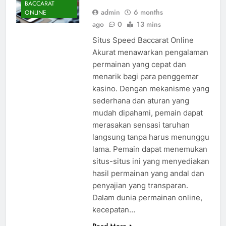
BACCARAT
admin
6 months
ONLINE
ago
0
13 mins
Situs Speed Baccarat Online
Akurat menawarkan pengalaman
permainan yang cepat dan
menarik bagi para penggemar
kasino. Dengan mekanisme yang
sederhana dan aturan yang
mudah dipahami, pemain dapat
merasakan sensasi taruhan
langsung tanpa harus menunggu
lama. Pemain dapat menemukan
situs-situs ini yang menyediakan
hasil permainan yang andal dan
penyajian yang transparan.
Dalam dunia permainan online,
kecepatan…
Read More