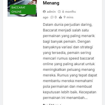
Menang
BACCARAT
admin
6 months
ONLINE
ago
0
9 mins
Dalam dunia perjudian daring,
Baccarat menjadi salah satu
permainan yang paling menarik
bagi banyak pemain. Dengan
banyaknya variasi dan strategi
yang tersedia, pemain sering
mencari rumus speed baccarat
online yang paling akurat untuk
meningkatkan peluang menang
mereka. Rumus yang tepat dapat
membantu mereka memahami
pola permainan dan membuat
keputusan lebih baik. Kecepatan
permainan ini menambah…