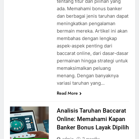
tentang fitur dan pilihan yang
ada. Memahami bonus banker
dan berbagai jenis taruhan dapat
meningkatkan pengalaman
bermain mereka. Artikel ini akan
membahas dengan lengkap
aspek-aspek penting dari
baccarat online, dari dasar-dasar
permainan hingga strategi untuk
memaksimalkan peluang
menang. Dengan banyaknya
variasi taruhan yang…
Read More
Analisis Taruhan Baccarat
Online: Memahami Kapan
Banker Bonus Layak Dipilih
admin
2 months