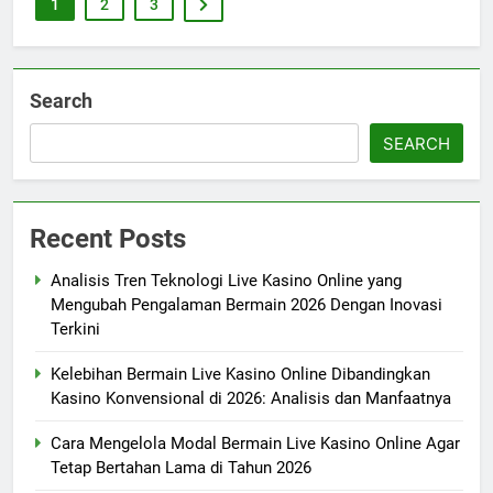
1
2
3
Search
SEARCH
Recent Posts
Analisis Tren Teknologi Live Kasino Online yang
Mengubah Pengalaman Bermain 2026 Dengan Inovasi
Terkini
Kelebihan Bermain Live Kasino Online Dibandingkan
Kasino Konvensional di 2026: Analisis dan Manfaatnya
Cara Mengelola Modal Bermain Live Kasino Online Agar
Tetap Bertahan Lama di Tahun 2026