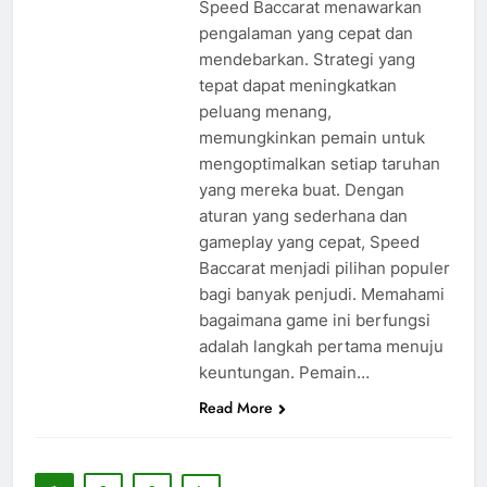
Speed Baccarat menawarkan
pengalaman yang cepat dan
mendebarkan. Strategi yang
tepat dapat meningkatkan
peluang menang,
memungkinkan pemain untuk
mengoptimalkan setiap taruhan
yang mereka buat. Dengan
aturan yang sederhana dan
gameplay yang cepat, Speed
Baccarat menjadi pilihan populer
bagi banyak penjudi. Memahami
bagaimana game ini berfungsi
adalah langkah pertama menuju
keuntungan. Pemain…
Read More