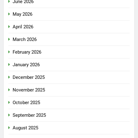
June 2026
May 2026
April 2026
March 2026
February 2026
January 2026
December 2025
November 2025
October 2025
September 2025
August 2025