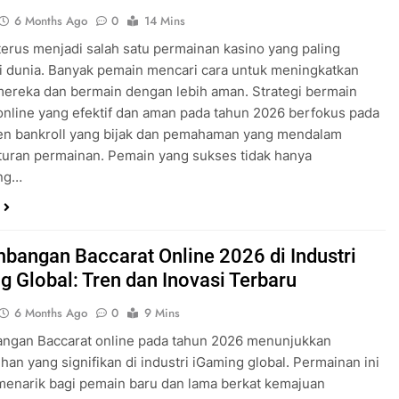
6 Months Ago
0
14 Mins
terus menjadi salah satu permainan kasino yang paling
i dunia. Banyak pemain mencari cara untuk meningkatkan
ereka dan bermain dengan lebih aman. Strategi bermain
online yang efektif dan aman pada tahun 2026 berfokus pada
n bankroll yang bijak dan pemahaman yang mendalam
turan permainan. Pemain yang sukses tidak hanya
ng…
bangan Baccarat Online 2026 di Industri
g Global: Tren dan Inovasi Terbaru
6 Months Ago
0
9 Mins
ngan Baccarat online pada tahun 2026 menunjukkan
an yang signifikan di industri iGaming global. Permainan ini
enarik bagi pemain baru dan lama berkat kemajuan