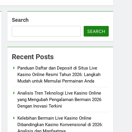
Search
SEARCH
Recent Posts
Panduan Daftar dan Deposit di Situs Live
Kasino Online Resmi Tahun 2026: Langkah
Mudah untuk Memulai Permainan Anda
Analisis Tren Teknologi Live Kasino Online
yang Mengubah Pengalaman Bermain 2026
Dengan Inovasi Terkini
Kelebihan Bermain Live Kasino Online
Dibandingkan Kasino Konvensional di 2026:
Analisis dan Manfaatnya