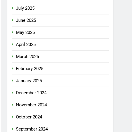
July 2025
June 2025
May 2025
April 2025
March 2025
February 2025
January 2025
December 2024
November 2024
October 2024
September 2024