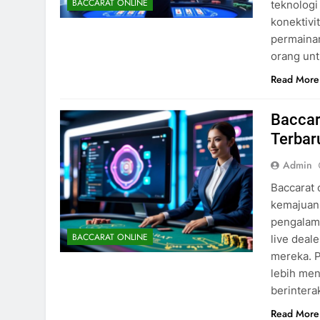
BACCARAT ONLINE
teknologi
konektivi
permainan
orang unt
Read More
Baccar
Terbar
Admin
Baccarat 
kemajuan 
pengalama
BACCARAT ONLINE
live deal
mereka. 
lebih me
berintera
Read More