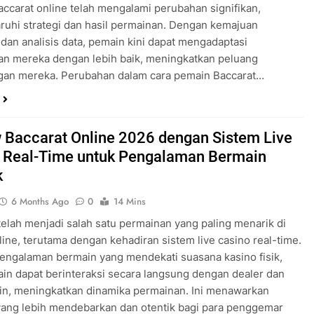
ccarat online telah mengalami perubahan signifikan,
uhi strategi dan hasil permainan. Dengan kemajuan
 dan analisis data, pemain kini dapat mengadaptasi
an mereka dengan lebih baik, meningkatkan peluang
an mereka. Perubahan dalam cara pemain Baccarat…
 Baccarat Online 2026 dengan Sistem Live
 Real-Time untuk Pengalaman Bermain
k
6 Months Ago
0
14 Mins
telah menjadi salah satu permainan yang paling menarik di
line, terutama dengan kehadiran sistem live casino real-time.
ngalaman bermain yang mendekati suasana kasino fisik,
in dapat berinteraksi secara langsung dengan dealer dan
in, meningkatkan dinamika permainan. Ini menawarkan
ang lebih mendebarkan dan otentik bagi para penggemar