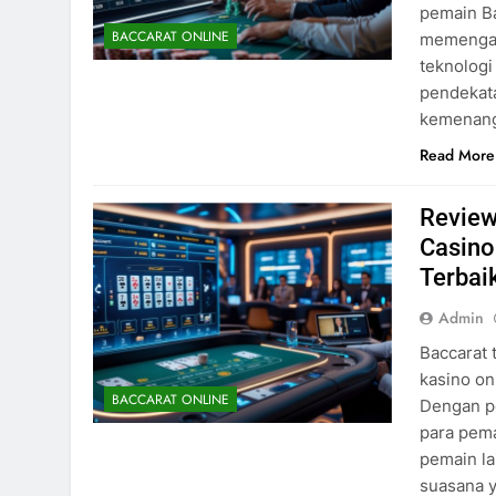
pemain Ba
BACCARAT ONLINE
memengar
teknologi
pendekat
kemenang
Read More
Review
Casino
Terbai
Admin
Baccarat 
kasino on
BACCARAT ONLINE
Dengan pe
para pema
pemain la
suasana y