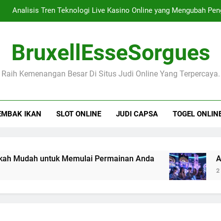
Analisis Tren Teknologi Live Kasino Online yang Mengubah Pe
elebihan Bermain Live Kasino Online Dibandingkan Kasino Konvensi
BruxellEsseSorgues
Cara Mengelola Modal Bermain Live Kasino Online Ag
Raih Kemenangan Besar Di Situs Judi Online Yang Terpercaya.
Panduan Daftar dan Deposit di Situs Live Kasino Online Resmi Ta
Analisis Tren Teknologi Live Kasino Online yang Mengubah Pe
EMBAK IKAN
SLOT ONLINE
JUDI CAPSA
TOGEL ONLIN
elebihan Bermain Live Kasino Online Dibandingkan Kasino Konvensi
Cara Mengelola Modal Bermain Live Kasino Online Ag
ntuk Memulai Permainan Anda
Analisis Tren T
2 Days Ago