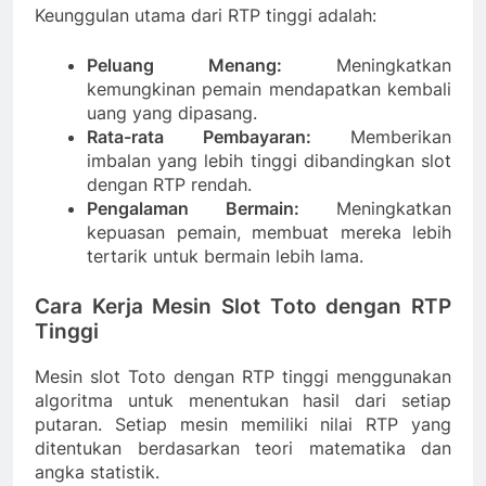
Keunggulan utama dari RTP tinggi adalah:
Peluang Menang:
Meningkatkan
kemungkinan pemain mendapatkan kembali
uang yang dipasang.
Rata-rata Pembayaran:
Memberikan
imbalan yang lebih tinggi dibandingkan slot
dengan RTP rendah.
Pengalaman Bermain:
Meningkatkan
kepuasan pemain, membuat mereka lebih
tertarik untuk bermain lebih lama.
Cara Kerja Mesin Slot Toto dengan RTP
Tinggi
Mesin slot Toto dengan RTP tinggi menggunakan
algoritma untuk menentukan hasil dari setiap
putaran. Setiap mesin memiliki nilai RTP yang
ditentukan berdasarkan teori matematika dan
angka statistik.