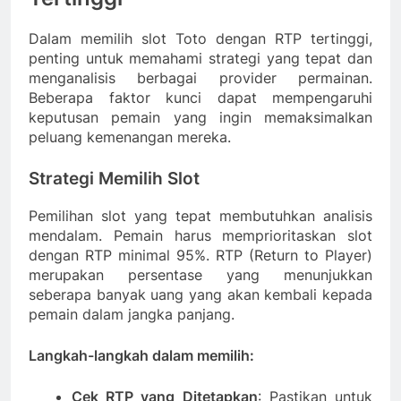
Dalam memilih slot Toto dengan RTP tertinggi,
penting untuk memahami strategi yang tepat dan
menganalisis berbagai provider permainan.
Beberapa faktor kunci dapat mempengaruhi
keputusan pemain yang ingin memaksimalkan
peluang kemenangan mereka.
Strategi Memilih Slot
Pemilihan slot yang tepat membutuhkan analisis
mendalam. Pemain harus memprioritaskan slot
dengan RTP minimal 95%. RTP (Return to Player)
merupakan persentase yang menunjukkan
seberapa banyak uang yang akan kembali kepada
pemain dalam jangka panjang.
Langkah-langkah dalam memilih:
Cek RTP yang Ditetapkan
: Pastikan untuk