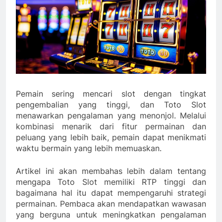
Pemain sering mencari slot dengan tingkat
pengembalian yang tinggi, dan Toto Slot
menawarkan pengalaman yang menonjol. Melalui
kombinasi menarik dari fitur permainan dan
peluang yang lebih baik, pemain dapat menikmati
waktu bermain yang lebih memuaskan.
Artikel ini akan membahas lebih dalam tentang
mengapa Toto Slot memiliki RTP tinggi dan
bagaimana hal itu dapat mempengaruhi strategi
permainan. Pembaca akan mendapatkan wawasan
yang berguna untuk meningkatkan pengalaman