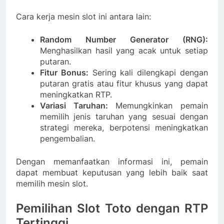
Cara kerja mesin slot ini antara lain:
Random Number Generator (RNG):
Menghasilkan hasil yang acak untuk setiap
putaran.
Fitur Bonus:
Sering kali dilengkapi dengan
putaran gratis atau fitur khusus yang dapat
meningkatkan RTP.
Variasi Taruhan:
Memungkinkan pemain
memilih jenis taruhan yang sesuai dengan
strategi mereka, berpotensi meningkatkan
pengembalian.
Dengan memanfaatkan informasi ini, pemain
dapat membuat keputusan yang lebih baik saat
memilih mesin slot.
Pemilihan Slot Toto dengan RTP
Tertinggi