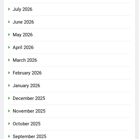
July 2026
June 2026
May 2026
April 2026
March 2026
February 2026
January 2026
December 2025
November 2025
October 2025
September 2025