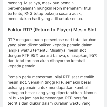
menang. Misalnya, meskipun pemain
berpengalaman mungkin lebih memahami fitur
tertentu, RNG tetap bekerja secara acak,
menciptakan hasil yang adil untuk semua.
Faktor RTP (Return to Player) Mesin Slot
RTP mengacu pada persentase dari total taruhan
yang akan dikembalikan kepada pemain dalam
jangka waktu tertentu. Misalnya, mesin slot
dengan RTP 95% berarti bahwa, diharapkan, 95%
dari total taruhan akan dibayarkan kembali
kepada pemain.
Pemain perlu mencermati nilai RTP saat memilih
mesin slot. Semakin tinggi RTP, semakin besar
peluang pemain untuk mendapatkan kembali
sebagian besar uang yang dipertaruhkan. Namun,
ini bukan jaminan kemenangan. RTP bersifat
teoritis dan diukur dalam curahan waktu yang