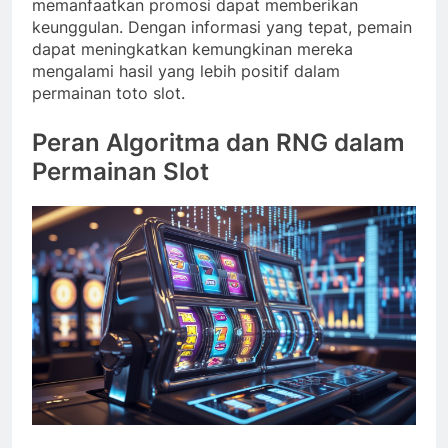
memanfaatkan promosi dapat memberikan
keunggulan. Dengan informasi yang tepat, pemain
dapat meningkatkan kemungkinan mereka
mengalami hasil yang lebih positif dalam
permainan toto slot.
Peran Algoritma dan RNG dalam
Permainan Slot