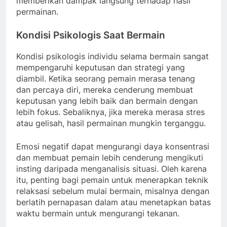
memberikan dampak langsung terhadap hasil
permainan.
Kondisi Psikologis Saat Bermain
Kondisi psikologis individu selama bermain sangat
mempengaruhi keputusan dan strategi yang
diambil. Ketika seorang pemain merasa tenang
dan percaya diri, mereka cenderung membuat
keputusan yang lebih baik dan bermain dengan
lebih fokus. Sebaliknya, jika mereka merasa stres
atau gelisah, hasil permainan mungkin terganggu.
Emosi negatif dapat mengurangi daya konsentrasi
dan membuat pemain lebih cenderung mengikuti
insting daripada menganalisis situasi. Oleh karena
itu, penting bagi pemain untuk menerapkan teknik
relaksasi sebelum mulai bermain, misalnya dengan
berlatih pernapasan dalam atau menetapkan batas
waktu bermain untuk mengurangi tekanan.