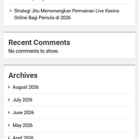
Strategi Jitu Memenangkan Permainan Live Kasino
Online Bagi Pemula di 2026
Recent Comments
No comments to show.
Archives
August 2026
July 2026
June 2026
May 2026
April 2026