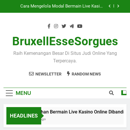
Online Agar Tetap Bertahan Lama di Tahun 2026
Skip
Daftar Game Live Kasino Online Paling
to
Menguntungkan dengan Jackpot Terbesar 2026:
content
Panduan Lengkap untuk Menang Besar
Mengapa Live Kasino Online Semakin Populer di
Indonesia Sepanjang Tahun 2026? Faktor-Faktor
Utama dan Dampaknya
Kelebihan Bermain Live Kasino Online
BruxellEsseSorgues
Dibandingkan Kasino Konvensional di 2026:
Analisis dan Manfaatnya
Cara Mengelola Modal Bermain Live Kasino
Online Agar Tetap Bertahan Lama di Tahun 2026
Raih Kemenangan Besar Di Situs Judi Online Yang
Daftar Game Live Kasino Online Paling
Terpercaya.
Menguntungkan dengan Jackpot Terbesar 2026:
Panduan Lengkap untuk Menang Besar
Mengapa Live Kasino Online Semakin Populer di
NEWSLETTER
RANDOM NEWS
Indonesia Sepanjang Tahun 2026? Faktor-Faktor
Utama dan Dampaknya
MENU
Kelebihan Bermain Live Kasino Online Dibandingkan 
HEADLINES
2 Days Ago