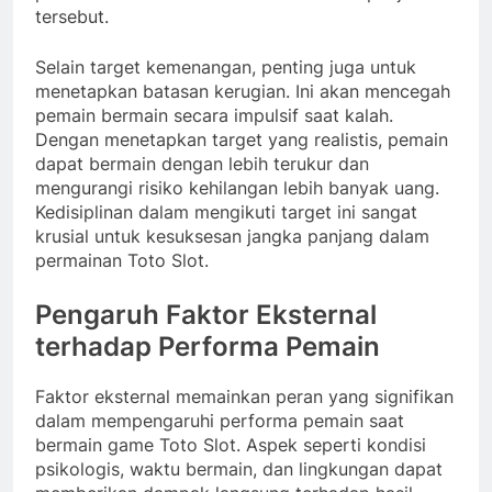
tersebut.
Selain target kemenangan, penting juga untuk
menetapkan batasan kerugian. Ini akan mencegah
pemain bermain secara impulsif saat kalah.
Dengan menetapkan target yang realistis, pemain
dapat bermain dengan lebih terukur dan
mengurangi risiko kehilangan lebih banyak uang.
Kedisiplinan dalam mengikuti target ini sangat
krusial untuk kesuksesan jangka panjang dalam
permainan Toto Slot.
Pengaruh Faktor Eksternal
terhadap Performa Pemain
Faktor eksternal memainkan peran yang signifikan
dalam mempengaruhi performa pemain saat
bermain game Toto Slot. Aspek seperti kondisi
psikologis, waktu bermain, dan lingkungan dapat