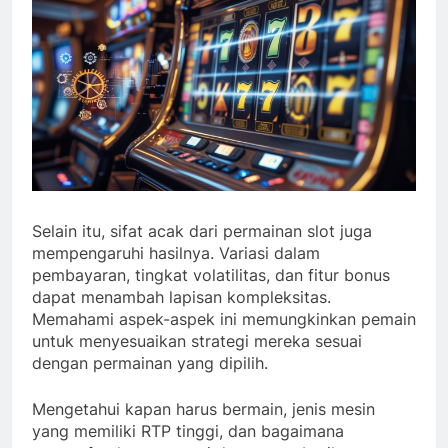
Selain itu, sifat acak dari permainan slot juga
mempengaruhi hasilnya. Variasi dalam
pembayaran, tingkat volatilitas, dan fitur bonus
dapat menambah lapisan kompleksitas.
Memahami aspek-aspek ini memungkinkan pemain
untuk menyesuaikan strategi mereka sesuai
dengan permainan yang dipilih.
Mengetahui kapan harus bermain, jenis mesin
yang memiliki RTP tinggi, dan bagaimana