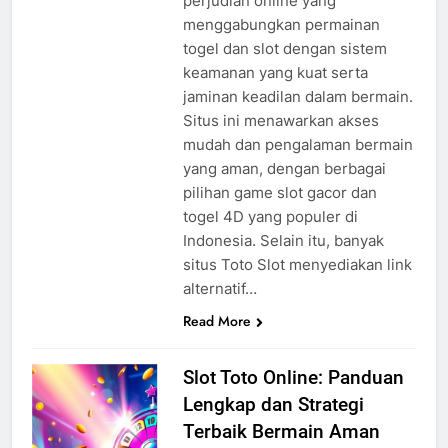
perjudian online yang
menggabungkan permainan
togel dan slot dengan sistem
keamanan yang kuat serta
jaminan keadilan dalam bermain.
Situs ini menawarkan akses
mudah dan pengalaman bermain
yang aman, dengan berbagai
pilihan game slot gacor dan
togel 4D yang populer di
Indonesia. Selain itu, banyak
situs Toto Slot menyediakan link
alternatif…
Read More
Slot Toto Online: Panduan
Lengkap dan Strategi
Terbaik Bermain Aman