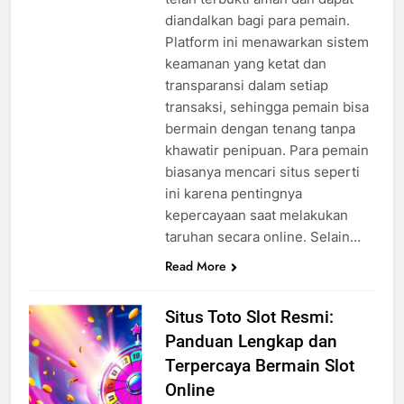
diandalkan bagi para pemain.
Platform ini menawarkan sistem
keamanan yang ketat dan
transparansi dalam setiap
transaksi, sehingga pemain bisa
bermain dengan tenang tanpa
khawatir penipuan. Para pemain
biasanya mencari situs seperti
ini karena pentingnya
kepercayaan saat melakukan
taruhan secara online. Selain…
Read More
Situs Toto Slot Resmi:
Panduan Lengkap dan
Terpercaya Bermain Slot
Online