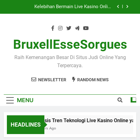
Skip
Inovasi Terkini
Kelebihan Bermain Live Kasino Online
to
Dibandingkan Kasino Konvensional di 2026:
Analisis dan Manfaatnya
content
Cara Mengelola Modal Bermain Live Kasino
Online Agar Tetap Bertahan Lama di Tahun 2026
Daftar Game Live Kasino Online Paling
Menguntungkan dengan Jackpot Terbesar 2026:
BruxellEsseSorgues
Panduan Lengkap untuk Menang Besar
Analisis Tren Teknologi Live Kasino Online yang
Mengubah Pengalaman Bermain 2026 Dengan
Raih Kemenangan Besar Di Situs Judi Online Yang
Inovasi Terkini
Kelebihan Bermain Live Kasino Online
Terpercaya.
Dibandingkan Kasino Konvensional di 2026:
Analisis dan Manfaatnya
Cara Mengelola Modal Bermain Live Kasino
NEWSLETTER
RANDOM NEWS
Online Agar Tetap Bertahan Lama di Tahun 2026
Daftar Game Live Kasino Online Paling
Menguntungkan dengan Jackpot Terbesar 2026:
Panduan Lengkap untuk Menang Besar
MENU
Analisis Tren Teknologi Live Kasino Online yang
HEADLINES
11 Hours Ago