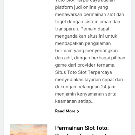
platform judi online yang
menawarkan permainan slot dan
togel dengan sistem aman dan
transparan. Pemain dapat
mengandalkan situs ini untuk
mendapatkan pengalaman
bermain yang menyenangkan
dan adil, dengan berbagai pilihan
game dari provider ternama.
Situs Toto Slot Terpercaya
menyediakan layanan cepat dan
dukungan pelanggan 24 jam,
menjamin kenyamanan serta
keamanan setiap…
Read More
Permainan Slot Toto: