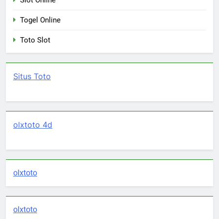
Togel Online
Toto Slot
Situs Toto
olxtoto 4d
olxtoto
olxtoto