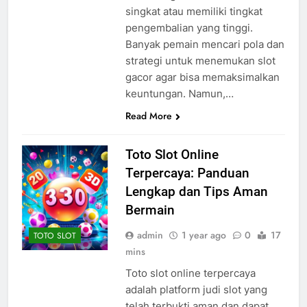
singkat atau memiliki tingkat
pengembalian yang tinggi.
Banyak pemain mencari pola dan
strategi untuk menemukan slot
gacor agar bisa memaksimalkan
keuntungan. Namun,…
Read More
Toto Slot Online
Terpercaya: Panduan
Lengkap dan Tips Aman
Bermain
admin
1 year ago
0
17
TOTO SLOT
mins
Toto slot online terpercaya
adalah platform judi slot yang
telah terbukti aman dan dapat