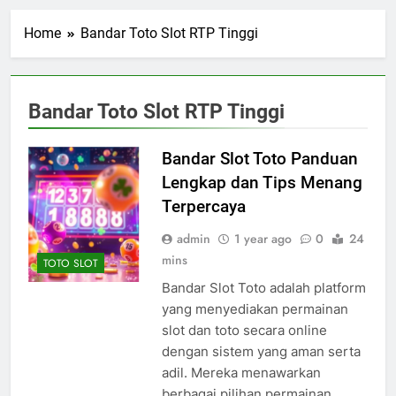
Home
Bandar Toto Slot RTP Tinggi
Bandar Toto Slot RTP Tinggi
Bandar Slot Toto Panduan
Lengkap dan Tips Menang
Terpercaya
admin
1 year ago
0
24
mins
TOTO SLOT
Bandar Slot Toto adalah platform
yang menyediakan permainan
slot dan toto secara online
dengan sistem yang aman serta
adil. Mereka menawarkan
berbagai pilihan permainan