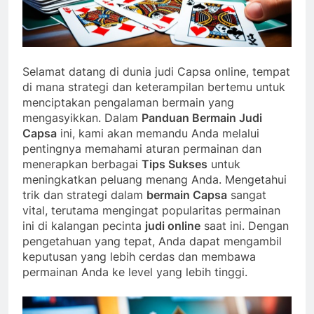
Selamat datang di dunia judi Capsa online, tempat
di mana strategi dan keterampilan bertemu untuk
menciptakan pengalaman bermain yang
mengasyikkan. Dalam
Panduan Bermain Judi
Capsa
ini, kami akan memandu Anda melalui
pentingnya memahami aturan permainan dan
menerapkan berbagai
Tips Sukses
untuk
meningkatkan peluang menang Anda. Mengetahui
trik dan strategi dalam
bermain Capsa
sangat
vital, terutama mengingat popularitas permainan
ini di kalangan pecinta
judi online
saat ini. Dengan
pengetahuan yang tepat, Anda dapat mengambil
keputusan yang lebih cerdas dan membawa
permainan Anda ke level yang lebih tinggi.