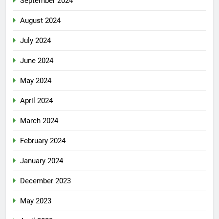
September 2024
August 2024
July 2024
June 2024
May 2024
April 2024
March 2024
February 2024
January 2024
December 2023
May 2023