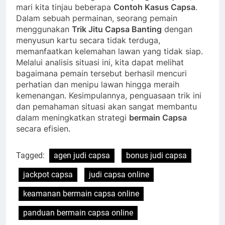
mari kita tinjau beberapa
Contoh Kasus Capsa
.
Dalam sebuah permainan, seorang pemain
menggunakan
Trik Jitu Capsa Banting
dengan
menyusun kartu secara tidak terduga,
memanfaatkan kelemahan lawan yang tidak siap.
Melalui analisis situasi ini, kita dapat melihat
bagaimana pemain tersebut berhasil mencuri
perhatian dan menipu lawan hingga meraih
kemenangan. Kesimpulannya, penguasaan trik ini
dan pemahaman situasi akan sangat membantu
dalam meningkatkan strategi
bermain Capsa
secara efisien.
Tagged:
agen judi capsa
bonus judi capsa
jackpot capsa
judi capsa online
keamanan bermain capsa online
panduan bermain capsa online