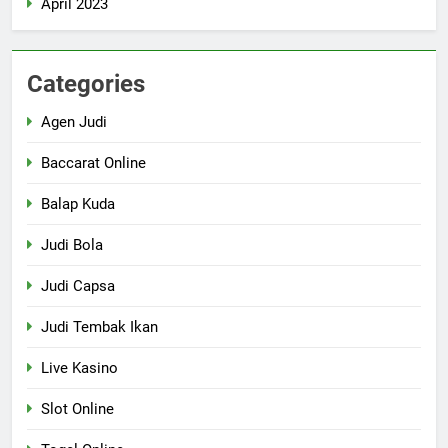
April 2023
Categories
Agen Judi
Baccarat Online
Balap Kuda
Judi Bola
Judi Capsa
Judi Tembak Ikan
Live Kasino
Slot Online