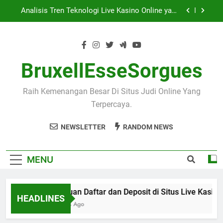
Skip
Memulai Permainan Anda
Analisis Tren Teknologi Live Kasino Online yang
to
Mengubah Pengalaman Bermain 2026 Dengan
Inovasi Terkini
content
Kelebihan Bermain Live Kasino Online
Dibandingkan Kasino Konvensional di 2026:
Analisis dan Manfaatnya
Cara Mengelola Modal Bermain Live Kasino
Online Agar Tetap Bertahan Lama di Tahun 2026
BruxellEsseSorgues
Panduan Daftar dan Deposit di Situs Live Kasino
Online Resmi Tahun 2026: Langkah Mudah untuk
Raih Kemenangan Besar Di Situs Judi Online Yang
Memulai Permainan Anda
Analisis Tren Teknologi Live Kasino Online yang
Terpercaya.
Mengubah Pengalaman Bermain 2026 Dengan
Inovasi Terkini
Kelebihan Bermain Live Kasino Online
NEWSLETTER
RANDOM NEWS
Dibandingkan Kasino Konvensional di 2026:
Analisis dan Manfaatnya
Cara Mengelola Modal Bermain Live Kasino
Online Agar Tetap Bertahan Lama di Tahun 2026
MENU
Panduan Daftar dan Deposit di Situs Live Kasino 
HEADLINES
6 Hours Ago