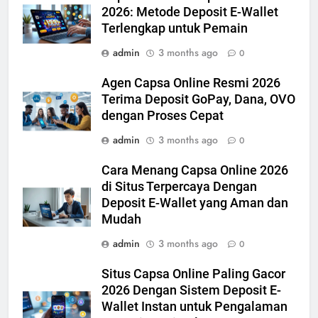
2026: Metode Deposit E-Wallet
Terlengkap untuk Pemain
admin
3 months ago
0
Agen Capsa Online Resmi 2026
Terima Deposit GoPay, Dana, OVO
dengan Proses Cepat
admin
3 months ago
0
Cara Menang Capsa Online 2026
di Situs Terpercaya Dengan
Deposit E-Wallet yang Aman dan
Mudah
admin
3 months ago
0
Situs Capsa Online Paling Gacor
2026 Dengan Sistem Deposit E-
Wallet Instan untuk Pengalaman