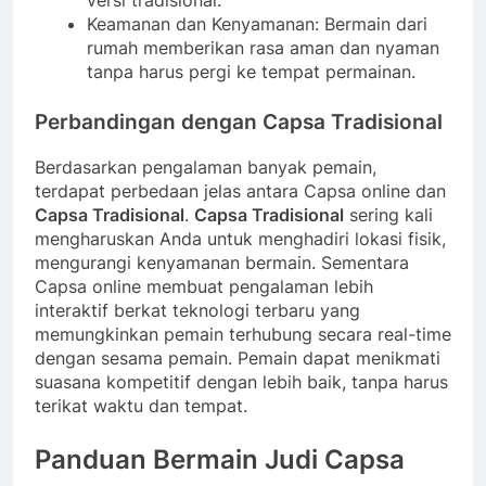
versi tradisional.
Keamanan dan Kenyamanan: Bermain dari
rumah memberikan rasa aman dan nyaman
tanpa harus pergi ke tempat permainan.
Perbandingan dengan Capsa Tradisional
Berdasarkan pengalaman banyak pemain,
terdapat perbedaan jelas antara Capsa online dan
Capsa Tradisional
.
Capsa Tradisional
sering kali
mengharuskan Anda untuk menghadiri lokasi fisik,
mengurangi kenyamanan bermain. Sementara
Capsa online membuat pengalaman lebih
interaktif berkat teknologi terbaru yang
memungkinkan pemain terhubung secara real-time
dengan sesama pemain. Pemain dapat menikmati
suasana kompetitif dengan lebih baik, tanpa harus
terikat waktu dan tempat.
Panduan Bermain Judi Capsa