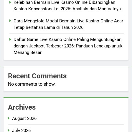
Kelebihan Bermain Live Kasino Online Dibandingkan
Kasino Konvensional di 2026: Analisis dan Manfaatnya
Cara Mengelola Modal Bermain Live Kasino Online Agar
Tetap Bertahan Lama di Tahun 2026
Daftar Game Live Kasino Online Paling Menguntungkan
dengan Jackpot Terbesar 2026: Panduan Lengkap untuk
Menang Besar
Recent Comments
No comments to show.
Archives
August 2026
July 2026