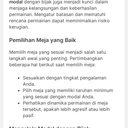
modal
dengan bijak juga menjadi kunci dalam
menjaga kelangsungan dan keberhasilan
permainan. Mengatur batasan dan mematuhi
rencana permainan dapat meminimalkan risiko
kerugian.
Pemilihan Meja yang Baik
Memilih meja yang sesuai menjadi salah satu
langkah awal yang penting. Pertimbangkan
beberapa hal berikut saat memilih meja:
Sesuaikan dengan tingkat pengalaman
Anda.
Pilih meja yang memiliki taruhan minimum
yang sesuai dengan modal Anda.
Perhatikan dinamika permainan di meja
tersebut, apakah lebih agresif atau lebih
pasif.