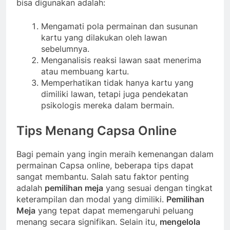
bisa digunakan adalah:
Mengamati pola permainan dan susunan
kartu yang dilakukan oleh lawan
sebelumnya.
Menganalisis reaksi lawan saat menerima
atau membuang kartu.
Memperhatikan tidak hanya kartu yang
dimiliki lawan, tetapi juga pendekatan
psikologis mereka dalam bermain.
Tips Menang Capsa Online
Bagi pemain yang ingin meraih kemenangan dalam
permainan Capsa online, beberapa tips dapat
sangat membantu. Salah satu faktor penting
adalah
pemilihan meja
yang sesuai dengan tingkat
keterampilan dan modal yang dimiliki.
Pemilihan
Meja
yang tepat dapat memengaruhi peluang
menang secara signifikan. Selain itu,
mengelola