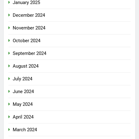
January 2025
December 2024
November 2024
October 2024
September 2024
August 2024
July 2024
June 2024
May 2024
April 2024
March 2024