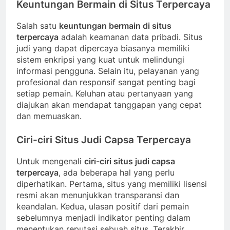
Keuntungan Bermain di Situs Terpercaya
Salah satu
keuntungan bermain di situs
terpercaya
adalah keamanan data pribadi. Situs
judi yang dapat dipercaya biasanya memiliki
sistem enkripsi yang kuat untuk melindungi
informasi pengguna. Selain itu, pelayanan yang
profesional dan responsif sangat penting bagi
setiap pemain. Keluhan atau pertanyaan yang
diajukan akan mendapat tanggapan yang cepat
dan memuaskan.
Ciri-ciri Situs Judi Capsa Terpercaya
Untuk mengenali
ciri-ciri situs judi capsa
terpercaya
, ada beberapa hal yang perlu
diperhatikan. Pertama, situs yang memiliki lisensi
resmi akan menunjukkan transparansi dan
keandalan. Kedua, ulasan positif dari pemain
sebelumnya menjadi indikator penting dalam
menentukan reputasi sebuah situs. Terakhir,