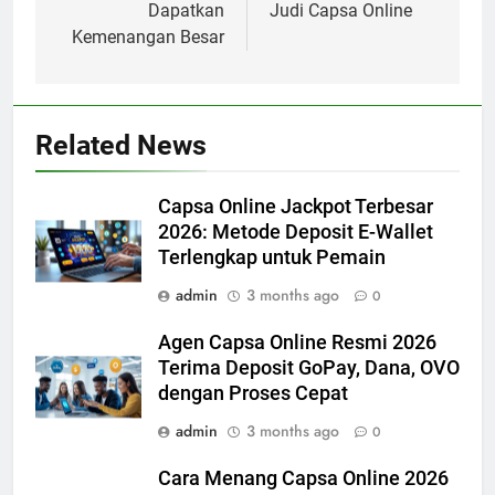
Dapatkan
Judi Capsa Online
Kemenangan Besar
Related News
Capsa Online Jackpot Terbesar
2026: Metode Deposit E-Wallet
Terlengkap untuk Pemain
admin
3 months ago
0
Agen Capsa Online Resmi 2026
Terima Deposit GoPay, Dana, OVO
dengan Proses Cepat
admin
3 months ago
0
Cara Menang Capsa Online 2026