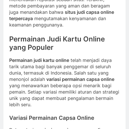
metode pembayaran yang aman dan beragam
juga menandakan bahwa
situs judi capsa online
terpercaya
mengutamakan kenyamanan dan
keamanan penggunanya.
Permainan Judi Kartu Online
yang Populer
Permainan judi kartu online
telah menjadi daya
tarik utama bagi banyak penggemar di seluruh
dunia, termasuk di Indonesia. Salah satu yang
menonjol adalah
variasi permainan capsa online
yang menawarkan beberapa opsi menarik bagi
pemain. Setiap variasi memiliki aturan dan strategi
unik yang dapat membuat pengalaman bermain
lebih seru.
Variasi Permainan Capsa Online