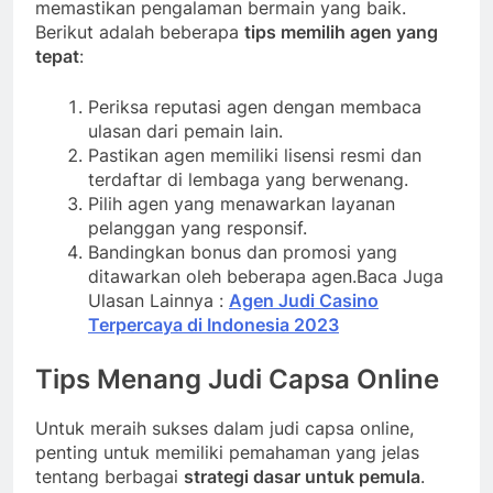
memastikan pengalaman bermain yang baik.
Berikut adalah beberapa
tips memilih agen yang
tepat
:
Periksa reputasi agen dengan membaca
ulasan dari pemain lain.
Pastikan agen memiliki lisensi resmi dan
terdaftar di lembaga yang berwenang.
Pilih agen yang menawarkan layanan
pelanggan yang responsif.
Bandingkan bonus dan promosi yang
ditawarkan oleh beberapa agen.Baca Juga
Ulasan Lainnya :
Agen Judi Casino
Terpercaya di Indonesia 2023
Tips Menang Judi Capsa Online
Untuk meraih sukses dalam judi capsa online,
penting untuk memiliki pemahaman yang jelas
tentang berbagai
strategi dasar untuk pemula
.