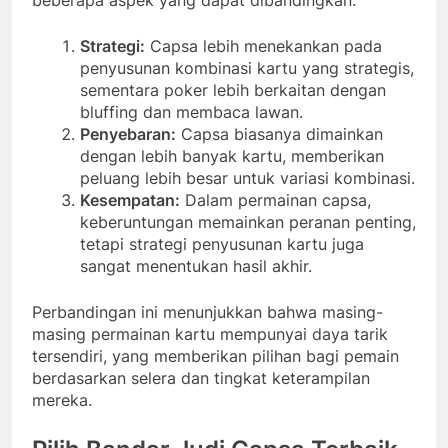
Strategi:
Capsa lebih menekankan pada
penyusunan kombinasi kartu yang strategis,
sementara poker lebih berkaitan dengan
bluffing dan membaca lawan.
Penyebaran:
Capsa biasanya dimainkan
dengan lebih banyak kartu, memberikan
peluang lebih besar untuk variasi kombinasi.
Kesempatan:
Dalam permainan capsa,
keberuntungan memainkan peranan penting,
tetapi strategi penyusunan kartu juga
sangat menentukan hasil akhir.
Perbandingan ini menunjukkan bahwa masing-
masing permainan kartu mempunyai daya tarik
tersendiri, yang memberikan pilihan bagi pemain
berdasarkan selera dan tingkat keterampilan
mereka.