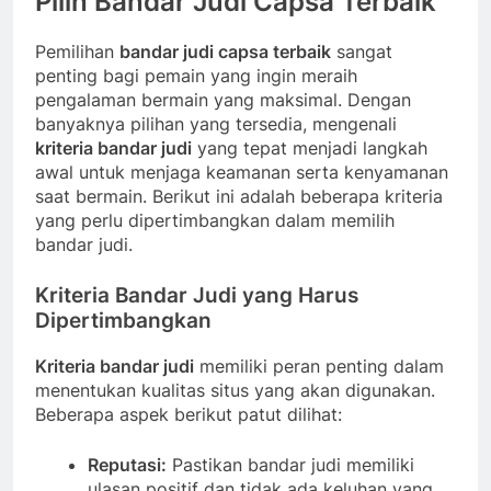
Pilih Bandar Judi Capsa Terbaik
Pemilihan
bandar judi capsa terbaik
sangat
penting bagi pemain yang ingin meraih
pengalaman bermain yang maksimal. Dengan
banyaknya pilihan yang tersedia, mengenali
kriteria bandar judi
yang tepat menjadi langkah
awal untuk menjaga keamanan serta kenyamanan
saat bermain. Berikut ini adalah beberapa kriteria
yang perlu dipertimbangkan dalam memilih
bandar judi.
Kriteria Bandar Judi yang Harus
Dipertimbangkan
Kriteria bandar judi
memiliki peran penting dalam
menentukan kualitas situs yang akan digunakan.
Beberapa aspek berikut patut dilihat:
Reputasi:
Pastikan bandar judi memiliki
ulasan positif dan tidak ada keluhan yang