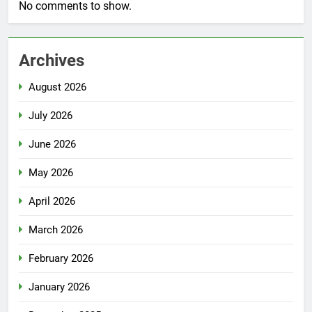
No comments to show.
Archives
August 2026
July 2026
June 2026
May 2026
April 2026
March 2026
February 2026
January 2026