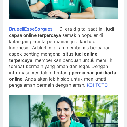
BruxellEsseSorgues
– Di era digital saat ini,
judi
capsa online terpercaya
semakin populer di
kalangan pecinta permainan judi kartu di
Indonesia. Artikel ini akan membahas berbagai
aspek penting mengenai
situs judi online
terpercaya
, memberikan panduan untuk memilih
tempat bermain yang aman dan legal. Dengan
informasi mendalam tentang
permainan judi kartu
online
, Anda akan lebih siap untuk menikmati
pengalaman bermain dengan aman.
KOI TOTO