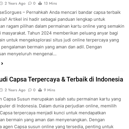
2 Years Ago
0
13 Mins
seSorgues – Pernahkah Anda mencari bandar capsa terbaik
sia? Artikel ini hadir sebagai panduan lengkap untuk
n ragam pilihan dalam permainan kartu online yang semakin
i masyarakat. Tahun 2024 memberikan peluang anyar bagi
in untuk mengeksplorasi situs judi online terpercaya yang
 pengalaman bermain yang aman dan adil. Dengan
an menyeluruh mengenai…
Judi Capsa Terpercaya & Terbaik di Indonesia
2 Years Ago
0
9 Mins
n Capsa Susun merupakan salah satu permainan kartu yang
puler di Indonesia. Dalam dunia perjudian online, memilih
i Capsa terpercaya menjadi kunci untuk mendapatkan
an bermain yang aman dan menyenangkan. Dengan
 agen Capsa susun online yang tersedia, penting untuk