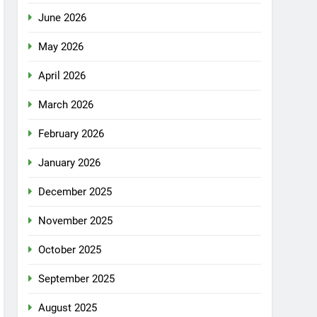
June 2026
May 2026
April 2026
March 2026
February 2026
January 2026
December 2025
November 2025
October 2025
September 2025
August 2025