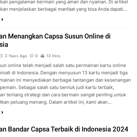
kan pengalaman bermain yang aman dan nyaman. Di artikel
 akan menjelaskan berbagai manfaat yang bisa Anda dapati…
an Menangkan Capsa Susun Online di
sia
2 Years Ago
0
13 Mins
un online telah menjadi salah satu permainan kartu online
minati di Indonesia. Dengan menyusun 13 kartu menjadi tiga
rmainan ini menyediakan berbagai tantangan dan kesenangan
 pemain. Sebagai salah satu bentuk judi kartu terbaik,
 tentang strategi dan cara bermain sangat penting untuk
kan peluang menang. Dalam artikel ini, kami akan…
n Bandar Capsa Terbaik di Indonesia 2024