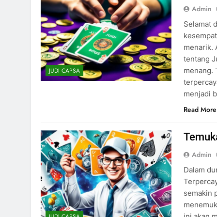
Admin
Selamat d
kesempat
menarik. 
tentang 
menang. 
JUDI CAPSA
terpercay
menjadi 
Read More
Temuka
Admin
Dalam dun
Terperca
semakin 
menemukan
ini akan
JUDI CAPSA