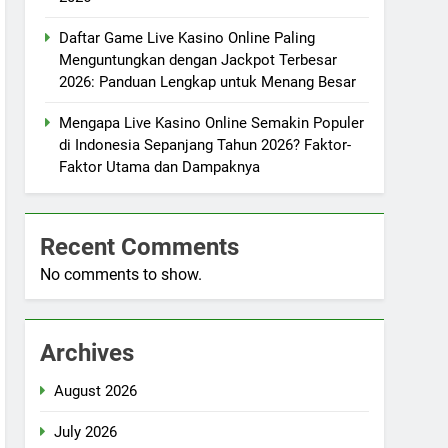
Daftar Game Live Kasino Online Paling
Menguntungkan dengan Jackpot Terbesar
2026: Panduan Lengkap untuk Menang Besar
Mengapa Live Kasino Online Semakin Populer
di Indonesia Sepanjang Tahun 2026? Faktor-
Faktor Utama dan Dampaknya
Recent Comments
No comments to show.
Archives
August 2026
July 2026