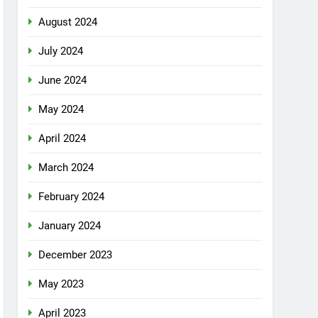
August 2024
July 2024
June 2024
May 2024
April 2024
March 2024
February 2024
January 2024
December 2023
May 2023
April 2023