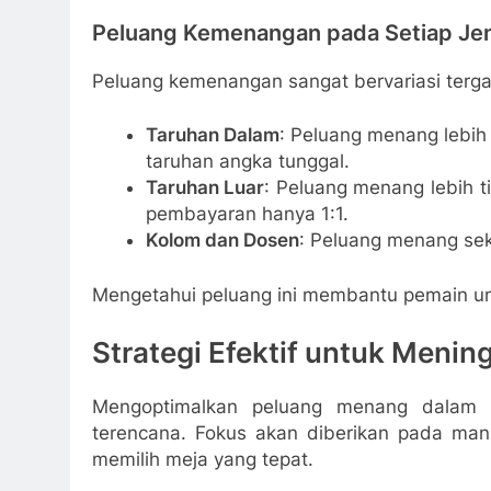
Peluang Kemenangan pada Setiap Jen
Peluang kemenangan sangat bervariasi tergan
Taruhan Dalam
: Peluang menang lebih
taruhan angka tunggal.
Taruhan Luar
: Peluang menang lebih t
pembayaran hanya 1:1.
Kolom dan Dosen
: Peluang menang sek
Mengetahui peluang ini membantu pemain unt
Strategi Efektif untuk Meni
Mengoptimalkan peluang menang dalam 
terencana. Fokus akan diberikan pada man
memilih meja yang tepat.