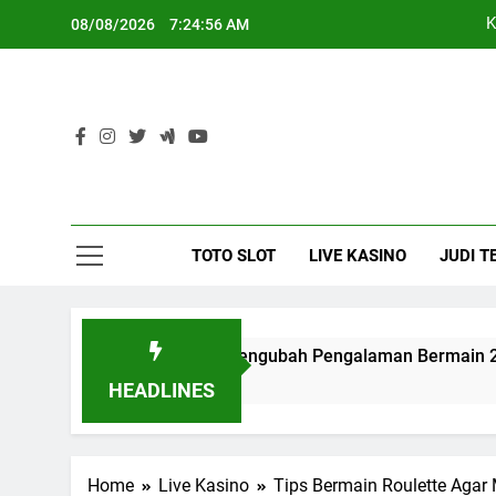
Skip
K
08/08/2026
7:24:57 AM
to
content
K
TOTO SLOT
LIVE KASINO
JUDI T
nline yang Mengubah Pengalaman Bermain 2026 Dengan Inovasi
HEADLINES
Home
Live Kasino
Tips Bermain Roulette Agar