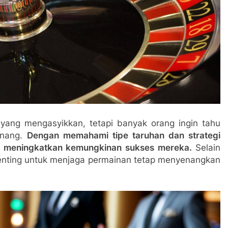
yang mengasyikkan, tetapi banyak orang ingin tahu
enang.
Dengan memahami tipe taruhan dan strategi
an meningkatkan kemungkinan sukses mereka.
Selain
 penting untuk menjaga permainan tetap menyenangkan