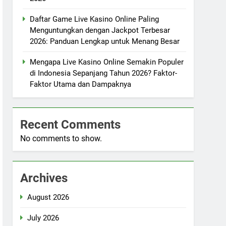
Daftar Game Live Kasino Online Paling
Menguntungkan dengan Jackpot Terbesar
2026: Panduan Lengkap untuk Menang Besar
Mengapa Live Kasino Online Semakin Populer
di Indonesia Sepanjang Tahun 2026? Faktor-
Faktor Utama dan Dampaknya
Recent Comments
No comments to show.
Archives
August 2026
July 2026