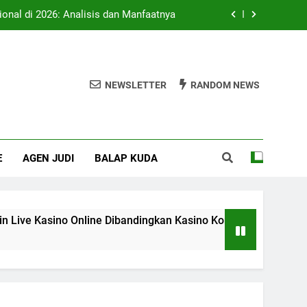
onal di 2026: Analisis dan Manfaatnya
ar Tetap Bertahan Lama di Tahun 2026
ckpot Terbesar 2026: Panduan Lengkap
NEWSLETTER
RANDOM NEWS
untuk Menang Besar
ngalaman Bermain 2026 Dengan Inovasi
Terkini
onal di 2026: Analisis dan Manfaatnya
E
AGEN JUDI
BALAP KUDA
ar Tetap Bertahan Lama di Tahun 2026
ckpot Terbesar 2026: Panduan Lengkap
untuk Menang Besar
ne Dibandingkan Kasino Konvensional di 2026: Analisis dan M