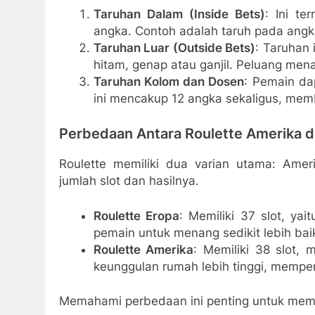
Taruhan Dalam (Inside Bets)
: Ini t
angka. Contoh adalah taruh pada angka
Taruhan Luar (Outside Bets)
: Taruhan 
hitam, genap atau ganjil. Peluang mena
Taruhan Kolom dan Dosen
: Pemain da
ini mencakup 12 angka sekaligus, mem
Perbedaan Antara Roulette Amerika d
Roulette memiliki dua varian utama: Ame
jumlah slot dan hasilnya.
Roulette Eropa
: Memiliki 37 slot, ya
pemain untuk menang sedikit lebih bai
Roulette Amerika
: Memiliki 38 slot,
keunggulan rumah lebih tinggi, mempe
Memahami perbedaan ini penting untuk membu