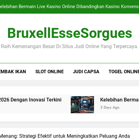
elebihan Bermain Live Kasino Online Dibandingkan Kasino Konvensi
Cara Mengelola Modal Bermain Live Kasino Online Ag
BruxellEsseSorgues
Daftar Game Live Kasino Online Paling Menguntungkan dengan Ja
Raih Kemenangan Besar Di Situs Judi Online Yang Terpercaya.
Analisis Tren Teknologi Live Kasino Online yang Mengubah Pe
elebihan Bermain Live Kasino Online Dibandingkan Kasino Konvensi
EMBAK IKAN
SLOT ONLINE
JUDI CAPSA
TOGEL ONLIN
Cara Mengelola Modal Bermain Live Kasino Online Ag
Daftar Game Live Kasino Online Paling Menguntungkan dengan Ja
 Terkini
Kelebihan Bermain Live Kasino Onli
3 Days Ago
 Menang: Strategi Efektif untuk Meningkatkan Peluang Anda