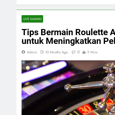
LIVE KASINO
Tips Bermain Roulette A
untuk Meningkatkan Pe
0
Admin
10 Months Ago
9 Mins