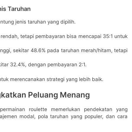
is Taruhan
tung jenis taruhan yang dipilih.
 rendah, tetapi pembayaran bisa mencapai 35:1 untuk
inggi, sekitar 48.6% pada taruhan merah/hitam, tetapi
itar 32.4%, dengan pembayaran 2:1.
uk merencanakan strategi yang lebih baik.
ngkatkan Peluang Menang
permainan roulette memerlukan pendekatan yang
ajemen modal, pola taruhan yang populer, dan cara