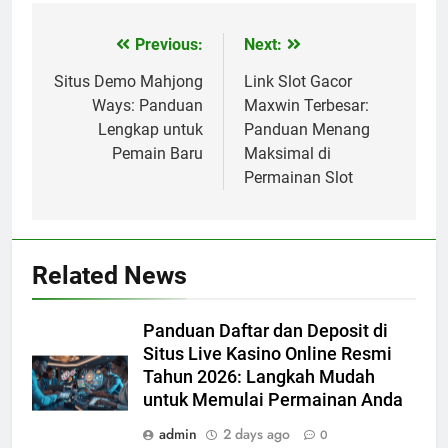
Previous:
Next:
Post
navigation
Situs Demo Mahjong
Link Slot Gacor
Ways: Panduan
Maxwin Terbesar:
Lengkap untuk
Panduan Menang
Pemain Baru
Maksimal di
Permainan Slot
Related News
Panduan Daftar dan Deposit di
Situs Live Kasino Online Resmi
Tahun 2026: Langkah Mudah
untuk Memulai Permainan Anda
admin
2 days ago
0