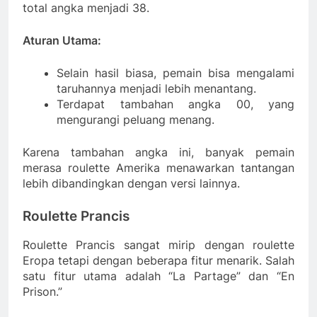
total angka menjadi 38.
Aturan Utama:
Selain hasil biasa, pemain bisa mengalami
taruhannya menjadi lebih menantang.
Terdapat tambahan angka 00, yang
mengurangi peluang menang.
Karena tambahan angka ini, banyak pemain
merasa roulette Amerika menawarkan tantangan
lebih dibandingkan dengan versi lainnya.
Roulette Prancis
Roulette Prancis sangat mirip dengan roulette
Eropa tetapi dengan beberapa fitur menarik. Salah
satu fitur utama adalah “La Partage” dan “En
Prison.”