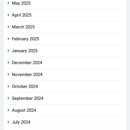
May 2025
April 2025
March 2025
February 2025
January 2025
December 2024
November 2024
October 2024
September 2024
August 2024
July 2024