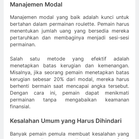
Manajemen Modal
Manajemen modal yang baik adalah kunci untuk
bertahan dalam permainan roulette. Pemain harus
menentukan jumlah uang yang bersedia mereka
pertaruhkan dan membaginya menjadi sesi-sesi
permainan.
Salah satu metode yang efektif adalah
menetapkan batas kerugian dan kemenangan.
Misalnya, jika seorang pemain menetapkan batas
kerugian sebesar 20% dari modal, mereka harus
berhenti bermain saat mencapai angka tersebut.
Dengan cara ini, pemain dapat menikmati
permainan tanpa mengabaikan keamanan
finansial.
Kesalahan Umum yang Harus Dihindari
Banyak pemain pemula membuat kesalahan yang