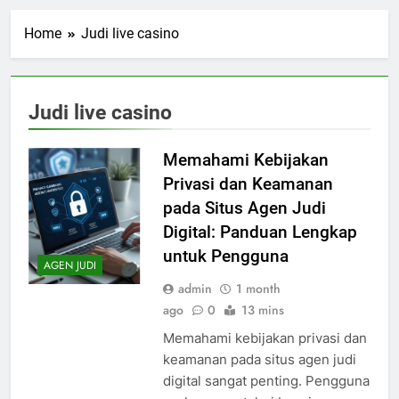
Home
Judi live casino
Judi live casino
Memahami Kebijakan
Privasi dan Keamanan
pada Situs Agen Judi
Digital: Panduan Lengkap
untuk Pengguna
AGEN JUDI
admin
1 month
ago
0
13 mins
Memahami kebijakan privasi dan
keamanan pada situs agen judi
digital sangat penting. Pengguna