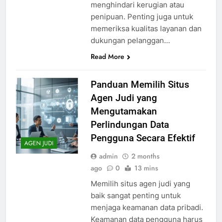
menghindari kerugian atau
penipuan. Penting juga untuk
memeriksa kualitas layanan dan
dukungan pelanggan…
Read More
Panduan Memilih Situs
Agen Judi yang
Mengutamakan
Perlindungan Data
Pengguna Secara Efektif
AGEN JUDI
admin
2 months
ago
0
13 mins
Memilih situs agen judi yang
baik sangat penting untuk
menjaga keamanan data pribadi.
Keamanan data pengguna harus