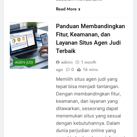
Read More
Panduan Membandingkan
Fitur, Keamanan, dan
Layanan Situs Agen Judi
Terbaik
admin
1 month
AGEN JUDI
ago
0
16 mins
Memilih situs agen judi yang
tepat bisa menjadi tantangan.
Dengan membandingkan fitur,
keamanan, dan layanan yang
ditawarkan, seseorang dapat
menemukan situs yang sesuai
dengan kebutuhannya. Dalam
dunia perjudian online yang