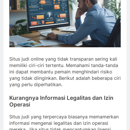
Situs judi online yang tidak transparan sering kali
memiliki ciri-ciri tertentu. Memahami tanda-tanda
ini dapat membantu pemain menghindari risiko
yang tidak diinginkan. Berikut adalah beberapa ciri
yang perlu diperhatikan.
Kurangnya Informasi Legalitas dan Izin
Operasi
Situs judi yang terpercaya biasanya memamerkan
informasi mengenai legalitas dan izin operasi
mereka. Jika situs tidak mencantumkan lisensi