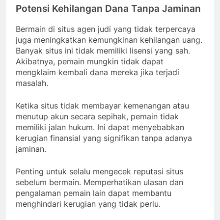
Potensi Kehilangan Dana Tanpa Jaminan
Bermain di situs agen judi yang tidak terpercaya
juga meningkatkan kemungkinan kehilangan uang.
Banyak situs ini tidak memiliki lisensi yang sah.
Akibatnya, pemain mungkin tidak dapat
mengklaim kembali dana mereka jika terjadi
masalah.
Ketika situs tidak membayar kemenangan atau
menutup akun secara sepihak, pemain tidak
memiliki jalan hukum. Ini dapat menyebabkan
kerugian finansial yang signifikan tanpa adanya
jaminan.
Penting untuk selalu mengecek reputasi situs
sebelum bermain. Memperhatikan ulasan dan
pengalaman pemain lain dapat membantu
menghindari kerugian yang tidak perlu.