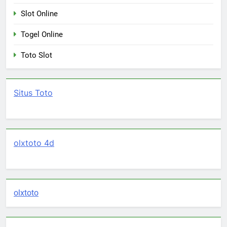
Slot Online
Togel Online
Toto Slot
Situs Toto
olxtoto 4d
olxtoto