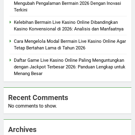
Mengubah Pengalaman Bermain 2026 Dengan Inovasi
Terkini
Kelebihan Bermain Live Kasino Online Dibandingkan
Kasino Konvensional di 2026: Analisis dan Manfaatnya
Cara Mengelola Modal Bermain Live Kasino Online Agar
Tetap Bertahan Lama di Tahun 2026
Daftar Game Live Kasino Online Paling Menguntungkan
dengan Jackpot Terbesar 2026: Panduan Lengkap untuk
Menang Besar
Recent Comments
No comments to show.
Archives