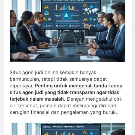
Situs agen judi online semakin banyak
bermunculan, tetapi tidak semuanya dapat
dipercaya.
Penting untuk mengenali tanda-tanda
situs agen judi yang tidak transparan agar tidak
terjebak dalam masalah.
Dengan mengetahui ciri-
ciri tersebut, pemain dapat melindungi diri dari
kerugian finansial dan pengalaman yang buruk.