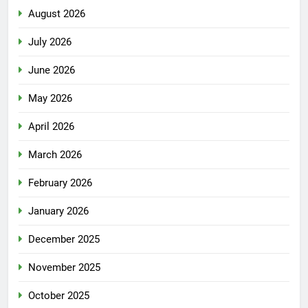
August 2026
July 2026
June 2026
May 2026
April 2026
March 2026
February 2026
January 2026
December 2025
November 2025
October 2025