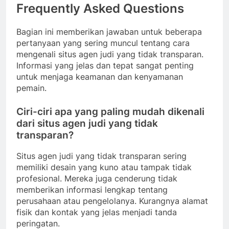
Frequently Asked Questions
Bagian ini memberikan jawaban untuk beberapa
pertanyaan yang sering muncul tentang cara
mengenali situs agen judi yang tidak transparan.
Informasi yang jelas dan tepat sangat penting
untuk menjaga keamanan dan kenyamanan
pemain.
Ciri-ciri apa yang paling mudah dikenali
dari situs agen judi yang tidak
transparan?
Situs agen judi yang tidak transparan sering
memiliki desain yang kuno atau tampak tidak
profesional. Mereka juga cenderung tidak
memberikan informasi lengkap tentang
perusahaan atau pengelolanya. Kurangnya alamat
fisik dan kontak yang jelas menjadi tanda
peringatan.