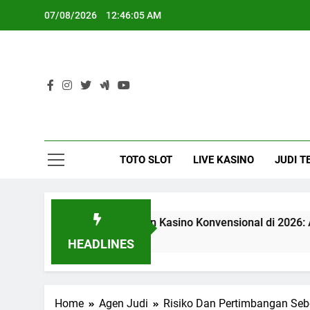
Skip
07/08/2026
12:46:07 AM
to
content
Me
K
TOTO SLOT
LIVE KASINO
JUDI T
Me
bandingkan Kasino Konvensional di 2026: Analisis dan Manfaat
HEADLINES
Home
Agen Judi
Risiko Dan Pertimbangan Sebe