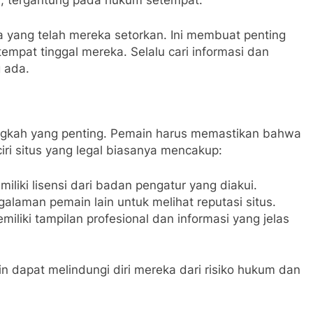
, tergantung pada hukum setempat.
 yang telah mereka setorkan. Ini membuat penting
pat tinggal mereka. Selalu cari informasi dan
g ada.
h langkah yang penting. Pemain harus memastikan bahwa
-ciri situs yang legal biasanya mencakup:
miliki lisensi dari badan pengatur yang diakui.
alaman pemain lain untuk melihat reputasi situs.
emiliki tampilan profesional dan informasi yang jelas
n dapat melindungi diri mereka dari risiko hukum dan