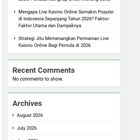
Mengapa Live Kasino Online Semakin Populer
di Indonesia Sepanjang Tahun 2026? Faktor-
Faktor Utama dan Dampaknya
Strategi Jitu Memenangkan Permainan Live
Kasino Online Bagi Pemula di 2026
Recent Comments
No comments to show.
Archives
August 2026
July 2026