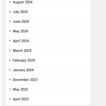
August 2024
July 2024
June 2024
May 2024
April 2024
March 2024
February 2024
January 2024
December 2023
May 2023
April 2023