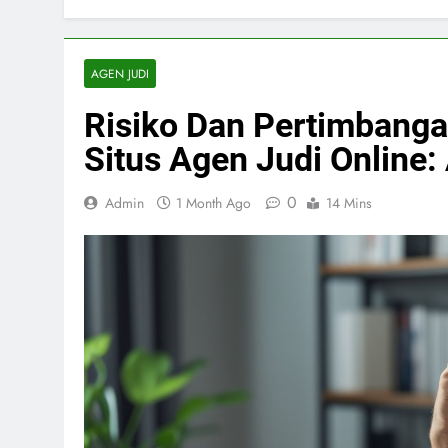
AGEN JUDI
Risiko Dan Pertimbanga
Situs Agen Judi Online:
0
Admin
1 Month Ago
14 Mins