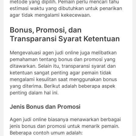
metode yang dipilih. Pemain perlu mencari tahu
estimasi waktu yang dibutuhkan untuk penarikan
agar tidak mengalami kekecewaan.
Bonus, Promosi, dan
Transparansi Syarat Ketentuan
Mengevaluasi agen judi online juga melibatkan
pemahaman tentang bonus dan promosi yang
ditawarkan. Selain itu, transparansi syarat dan
ketentuan sangat penting agar pemain tidak
mengalami kesulitan saat menggunakan bonus
yang diterima. Berikut adalah beberapa aspek
penting dalam hal ini.
Jenis Bonus dan Promosi
Agen judi online biasanya menawarkan berbagai
jenis bonus dan promosi untuk menarik pemain.
Beberapa contoh umum adalah: