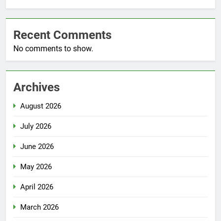
Recent Comments
No comments to show.
Archives
August 2026
July 2026
June 2026
May 2026
April 2026
March 2026