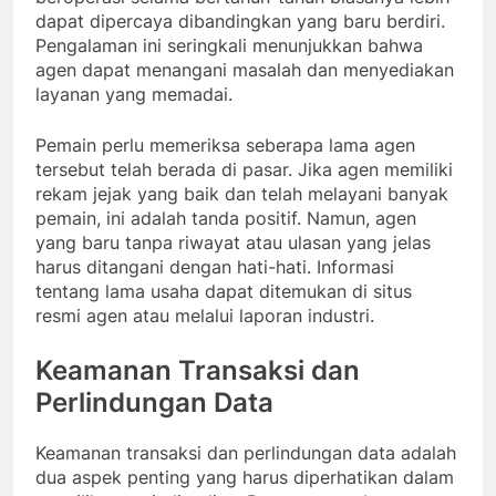
dapat dipercaya dibandingkan yang baru berdiri.
Pengalaman ini seringkali menunjukkan bahwa
agen dapat menangani masalah dan menyediakan
layanan yang memadai.
Pemain perlu memeriksa seberapa lama agen
tersebut telah berada di pasar. Jika agen memiliki
rekam jejak yang baik dan telah melayani banyak
pemain, ini adalah tanda positif. Namun, agen
yang baru tanpa riwayat atau ulasan yang jelas
harus ditangani dengan hati-hati. Informasi
tentang lama usaha dapat ditemukan di situs
resmi agen atau melalui laporan industri.
Keamanan Transaksi dan
Perlindungan Data
Keamanan transaksi dan perlindungan data adalah
dua aspek penting yang harus diperhatikan dalam