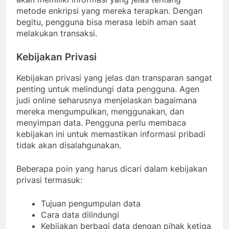
metode enkripsi yang mereka terapkan. Dengan
begitu, pengguna bisa merasa lebih aman saat
melakukan transaksi.
Kebijakan Privasi
Kebijakan privasi yang jelas dan transparan sangat
penting untuk melindungi data pengguna. Agen
judi online seharusnya menjelaskan bagaimana
mereka mengumpulkan, menggunakan, dan
menyimpan data. Pengguna perlu membaca
kebijakan ini untuk memastikan informasi pribadi
tidak akan disalahgunakan.
Beberapa poin yang harus dicari dalam kebijakan
privasi termasuk:
Tujuan pengumpulan data
Cara data dilindungi
Kebijakan berbagi data dengan pihak ketiga