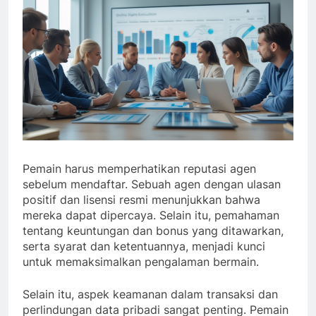
Pemain harus memperhatikan reputasi agen
sebelum mendaftar. Sebuah agen dengan ulasan
positif dan lisensi resmi menunjukkan bahwa
mereka dapat dipercaya. Selain itu, pemahaman
tentang keuntungan dan bonus yang ditawarkan,
serta syarat dan ketentuannya, menjadi kunci
untuk memaksimalkan pengalaman bermain.
Selain itu, aspek keamanan dalam transaksi dan
perlindungan data pribadi sangat penting. Pemain