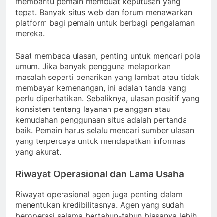
membantu pemain membuat keputusan yang
tepat. Banyak situs web dan forum menawarkan
platform bagi pemain untuk berbagi pengalaman
mereka.
Saat membaca ulasan, penting untuk mencari pola
umum. Jika banyak pengguna melaporkan
masalah seperti penarikan yang lambat atau tidak
membayar kemenangan, ini adalah tanda yang
perlu diperhatikan. Sebaliknya, ulasan positif yang
konsisten tentang layanan pelanggan atau
kemudahan penggunaan situs adalah pertanda
baik. Pemain harus selalu mencari sumber ulasan
yang terpercaya untuk mendapatkan informasi
yang akurat.
Riwayat Operasional dan Lama Usaha
Riwayat operasional agen juga penting dalam
menentukan kredibilitasnya. Agen yang sudah
beroperasi selama bertahun-tahun biasanya lebih