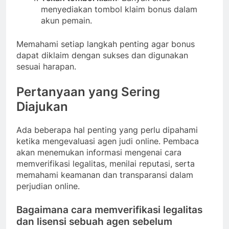
menyediakan tombol klaim bonus dalam
akun pemain.
Memahami setiap langkah penting agar bonus
dapat diklaim dengan sukses dan digunakan
sesuai harapan.
Pertanyaan yang Sering
Diajukan
Ada beberapa hal penting yang perlu dipahami
ketika mengevaluasi agen judi online. Pembaca
akan menemukan informasi mengenai cara
memverifikasi legalitas, menilai reputasi, serta
memahami keamanan dan transparansi dalam
perjudian online.
Bagaimana cara memverifikasi legalitas
dan lisensi sebuah agen sebelum