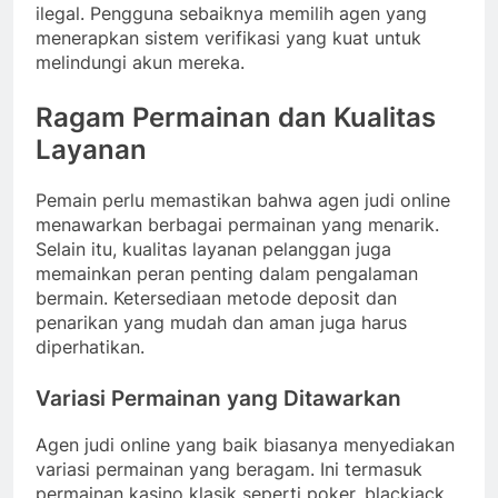
ilegal. Pengguna sebaiknya memilih agen yang
menerapkan sistem verifikasi yang kuat untuk
melindungi akun mereka.
Ragam Permainan dan Kualitas
Layanan
Pemain perlu memastikan bahwa agen judi online
menawarkan berbagai permainan yang menarik.
Selain itu, kualitas layanan pelanggan juga
memainkan peran penting dalam pengalaman
bermain. Ketersediaan metode deposit dan
penarikan yang mudah dan aman juga harus
diperhatikan.
Variasi Permainan yang Ditawarkan
Agen judi online yang baik biasanya menyediakan
variasi permainan yang beragam. Ini termasuk
permainan kasino klasik seperti poker, blackjack,