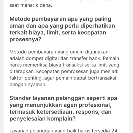
saat menarik dana.
Metode pembayaran apa yang paling
aman dan apa yang perlu diperhatikan
terkait biaya, limit, serta kecepatan
prosesnya?
Metode pembayaran yang umum digunakan
adalah dompet digital dan transfer bank. Pemain
harus memeriksa biaya transaksi serta limit yang
diterapkan. Kecepatan pemrosesan juga menjadi
faktor penting, agar pemain dapat bertransaksi
dengan nyaman.
Standar layanan pelanggan seperti apa
yang menunjukkan agen profesional,
termasuk ketersediaan, respons, dan
penyelesaian komplain?
Layanan pelanggan yang baik harus tersedia 24