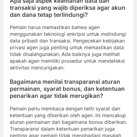
Apa saja aspek keamanan data dan
transaksi yang wajib diperiksa agar akun
dan dana tetap terlindungi?
Pemain harus memastikan bahwa agen
menggunakan teknologi enkripsi untuk melindungi
data pribadi dan transaksi. Pengecekan kebijakan
privasi agen juga penting untuk memastikan data
tidak disalahgunakan. Ada baiknya juga melihat
apakah agen memiliki prosedur untuk mendeteksi
aktivitas mencurigakan.
Bagaimana menilai transparansi aturan
permainan, syarat bonus, dan ketentuan
penarikan agar tidak merugikan?
Pemain perlu membaca dengan teliti syarat dan
ketentuan yang diberikan oleh agen. Ini mencakup
aturan permainan dan bagaimana bonus diberikan.
Transparansi dalam ketentuan penarikan juga
penting agar pemain tidak menghadapi masalah