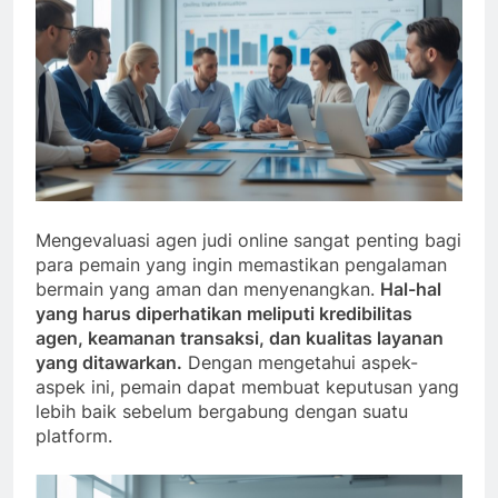
Mengevaluasi agen judi online sangat penting bagi
para pemain yang ingin memastikan pengalaman
bermain yang aman dan menyenangkan.
Hal-hal
yang harus diperhatikan meliputi kredibilitas
agen, keamanan transaksi, dan kualitas layanan
yang ditawarkan.
Dengan mengetahui aspek-
aspek ini, pemain dapat membuat keputusan yang
lebih baik sebelum bergabung dengan suatu
platform.