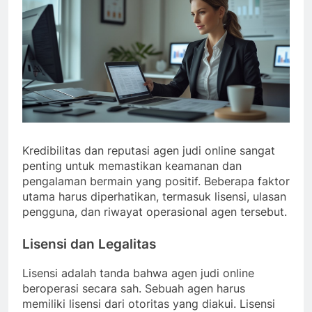
Kredibilitas dan reputasi agen judi online sangat
penting untuk memastikan keamanan dan
pengalaman bermain yang positif. Beberapa faktor
utama harus diperhatikan, termasuk lisensi, ulasan
pengguna, dan riwayat operasional agen tersebut.
Lisensi dan Legalitas
Lisensi adalah tanda bahwa agen judi online
beroperasi secara sah. Sebuah agen harus
memiliki lisensi dari otoritas yang diakui. Lisensi