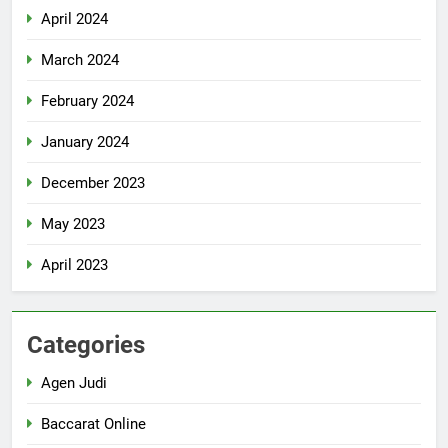
April 2024
March 2024
February 2024
January 2024
December 2023
May 2023
April 2023
Categories
Agen Judi
Baccarat Online