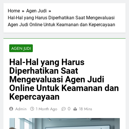
Home
Agen Judi
Hal-Hal yang Harus Diperhatikan Saat Mengevaluasi
Agen Judi Online Untuk Keamanan dan Kepercayaan
AGEN JUDI
Hal-Hal yang Harus
Diperhatikan Saat
Mengevaluasi Agen Judi
Online Untuk Keamanan dan
Kepercayaan
0
Admin
1 Month Ago
18 Mins