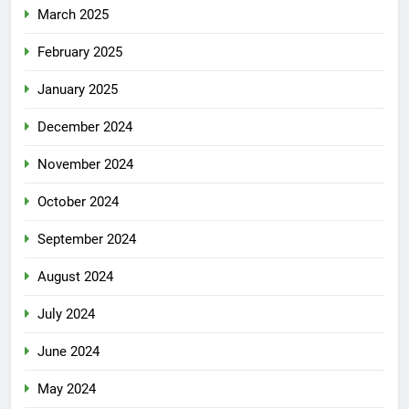
March 2025
February 2025
January 2025
December 2024
November 2024
October 2024
September 2024
August 2024
July 2024
June 2024
May 2024