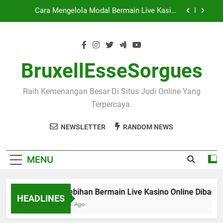
Skip
Analisis dan Manfaatnya
Cara Mengelola Modal Bermain Live Kasino
to
Online Agar Tetap Bertahan Lama di Tahun 2026
content
Daftar Game Live Kasino Online Paling
Menguntungkan dengan Jackpot Terbesar 2026:
Panduan Lengkap untuk Menang Besar
Mengapa Live Kasino Online Semakin Populer di
Indonesia Sepanjang Tahun 2026? Faktor-Faktor
BruxellEsseSorgues
Utama dan Dampaknya
Kelebihan Bermain Live Kasino Online
Dibandingkan Kasino Konvensional di 2026:
Raih Kemenangan Besar Di Situs Judi Online Yang
Analisis dan Manfaatnya
Cara Mengelola Modal Bermain Live Kasino
Terpercaya.
Online Agar Tetap Bertahan Lama di Tahun 2026
Daftar Game Live Kasino Online Paling
NEWSLETTER
RANDOM NEWS
Menguntungkan dengan Jackpot Terbesar 2026:
Panduan Lengkap untuk Menang Besar
Mengapa Live Kasino Online Semakin Populer di
Indonesia Sepanjang Tahun 2026? Faktor-Faktor
Utama dan Dampaknya
MENU
Kelebihan Bermain Live Kasino Online Dibandin
HEADLINES
1 Day Ago