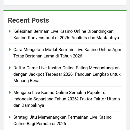
Recent Posts
Kelebihan Bermain Live Kasino Online Dibandingkan
Kasino Konvensional di 2026: Analisis dan Manfaatnya
Cara Mengelola Modal Bermain Live Kasino Online Agar
Tetap Bertahan Lama di Tahun 2026
Daftar Game Live Kasino Online Paling Menguntungkan
dengan Jackpot Terbesar 2026: Panduan Lengkap untuk
Menang Besar
Mengapa Live Kasino Online Semakin Populer di
Indonesia Sepanjang Tahun 2026? Faktor-Faktor Utama
dan Dampaknya
Strategi Jitu Memenangkan Permainan Live Kasino
Online Bagi Pemula di 2026