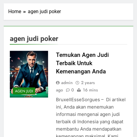
Home
agen judi poker
agen judi poker
Temukan Agen Judi
Terbaik Untuk
Kemenangan Anda
admin
2 years
ago
0
16 mins
AGEN JUDI
BruxellEsseSorgues – Di artikel
ini, Anda akan menemukan
informasi mengenai agen judi
terbaik di Indonesia yang dapat
membantu Anda mendapatkan
kemenangan maksimal. Kami