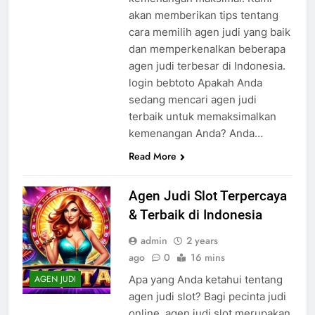
akan memberikan tips tentang
cara memilih agen judi yang baik
dan memperkenalkan beberapa
agen judi terbesar di Indonesia.
login bebtoto Apakah Anda
sedang mencari agen judi
terbaik untuk memaksimalkan
kemenangan Anda? Anda…
Read More
Agen Judi Slot Terpercaya
& Terbaik di Indonesia
admin
2 years
ago
0
16 mins
Apa yang Anda ketahui tentang
AGEN JUDI
agen judi slot? Bagi pecinta judi
online, agen judi slot merupakan