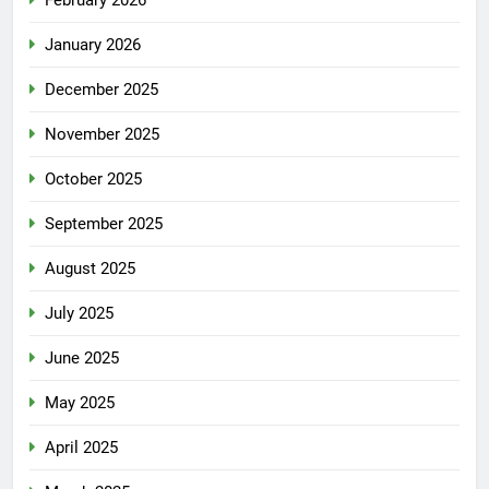
January 2026
December 2025
November 2025
October 2025
September 2025
August 2025
July 2025
June 2025
May 2025
April 2025