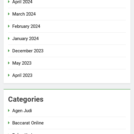
April 2024
March 2024
February 2024
January 2024
December 2023
May 2023
April 2023
Categories
Agen Judi
Baccarat Online