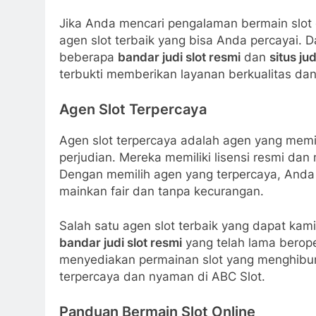
Jika Anda mencari pengalaman bermain slot 
agen slot terbaik yang bisa Anda percayai. 
beberapa
bandar judi slot resmi
dan
situs ju
terbukti memberikan layanan berkualitas d
Agen Slot Terpercaya
Agen slot terpercaya adalah agen yang memilik
perjudian. Mereka memiliki lisensi resmi da
Dengan memilih agen yang terpercaya, And
mainkan fair dan tanpa kecurangan.
Salah satu agen slot terbaik yang dapat ka
bandar judi slot resmi
yang telah lama berop
menyediakan permainan slot yang menghibur
terpercaya dan nyaman di ABC Slot.
Panduan Bermain Slot Online