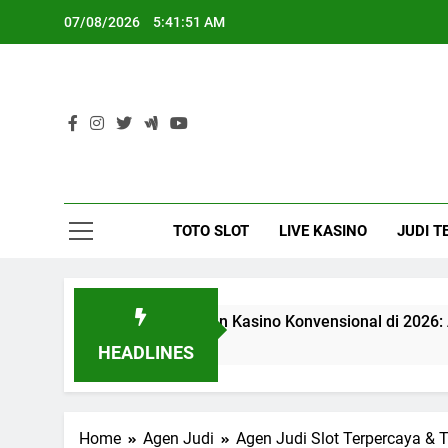
Skip
07/08/2026
5:41:52 AM
to
content
Me
K
TOTO SLOT
LIVE KASINO
JUDI T
Me
 Dibandingkan Kasino Konvensional di 2026: Analisis dan Man
HEADLINES
Home
Agen Judi
Agen Judi Slot Terpercaya & T