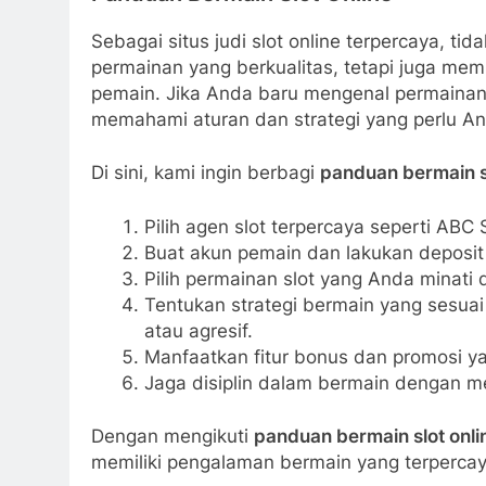
Sebagai situs judi slot online terpercaya, t
permainan yang berkualitas, tetapi juga m
pemain. Jika Anda baru mengenal permainan
memahami aturan dan strategi yang perlu A
Di sini, kami ingin berbagi
panduan bermain sl
Pilih agen slot terpercaya seperti ABC
Buat akun pemain dan lakukan deposit
Pilih permainan slot yang Anda minati 
Tentukan strategi bermain yang sesuai
atau agresif.
Manfaatkan fitur bonus dan promosi ya
Jaga disiplin dalam bermain dengan 
Dengan mengikuti
panduan bermain slot onli
memiliki pengalaman bermain yang terperc