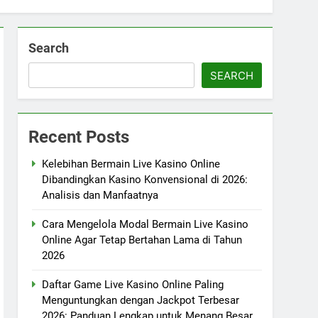
Search
SEARCH
Recent Posts
Kelebihan Bermain Live Kasino Online
Dibandingkan Kasino Konvensional di 2026:
Analisis dan Manfaatnya
Cara Mengelola Modal Bermain Live Kasino
Online Agar Tetap Bertahan Lama di Tahun
2026
Daftar Game Live Kasino Online Paling
Menguntungkan dengan Jackpot Terbesar
2026: Panduan Lengkap untuk Menang Besar