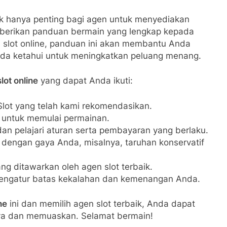
idak hanya penting bagi agen untuk menyediakan
emberikan panduan bermain yang lengkap kepada
 slot online, panduan ini akan membantu Anda
nda ketahui untuk meningkatkan peluang menang.
ot online
yang dapat Anda ikuti:
 Slot yang telah kami rekomendasikan.
 untuk memulai permainan.
dan pelajari aturan serta pembayaran yang berlaku.
 dengan gaya Anda, misalnya, taruhan konservatif
ng ditawarkan oleh agen slot terbaik.
mengatur batas kekalahan dan kemenangan Anda.
ne
ini dan memilih agen slot terbaik, Anda dapat
aya dan memuaskan. Selamat bermain!