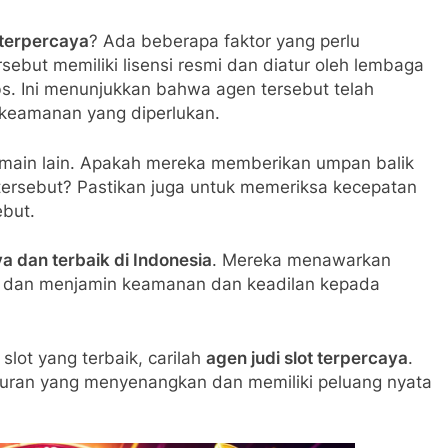
e terpercaya
? Ada beberapa faktor yang perlu
sebut memiliki lisensi resmi dan diatur oleh lembaga
s. Ini menunjukkan bahwa agen tersebut telah
 keamanan yang diperlukan.
i pemain lain. Apakah mereka memberikan umpan balik
 tersebut? Pastikan juga untuk memeriksa kecepatan
ebut.
ya dan terbaik di Indonesia
. Mereka menawarkan
ik dan menjamin keamanan dan keadilan kepada
lot yang terbaik, carilah
agen judi slot terpercaya
.
uran yang menyenangkan dan memiliki peluang nyata