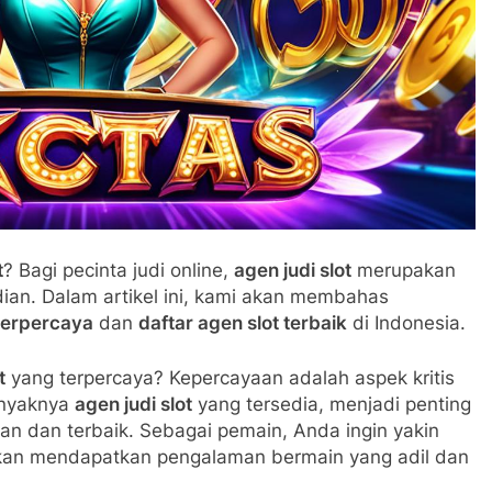
t
? Bagi pecinta judi online,
agen judi slot
merupakan
dian. Dalam artikel ini, kami akan membahas
e terpercaya
dan
daftar agen slot terbaik
di Indonesia.
t
yang terpercaya? Kepercayaan adalah aspek kritis
banyaknya
agen judi slot
yang tersedia, menjadi penting
n dan terbaik. Sebagai pemain, Anda ingin yakin
n mendapatkan pengalaman bermain yang adil dan