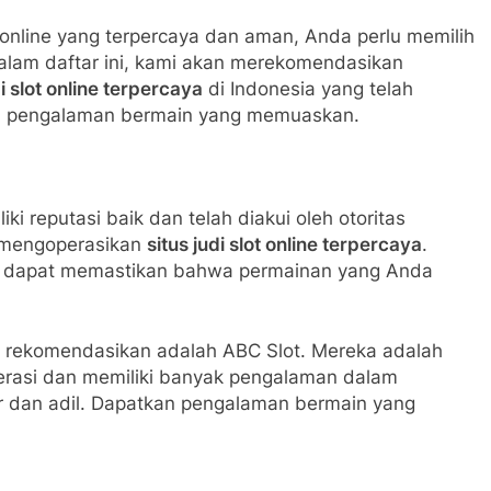
online yang terpercaya dan aman, Anda perlu memilih
Dalam daftar ini, kami akan merekomendasikan
di slot online terpercaya
di Indonesia yang telah
an pengalaman bermain yang memuaskan.
i reputasi baik dan telah diakui oleh otoritas
n mengoperasikan
situs judi slot online terpercaya
.
a dapat memastikan bahwa permainan yang Anda
mi rekomendasikan adalah ABC Slot. Mereka adalah
erasi dan memiliki banyak pengalaman dalam
 dan adil. Dapatkan pengalaman bermain yang