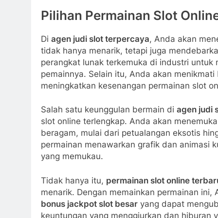
Pilihan Permainan Slot Onlin
Di
agen judi slot terpercaya
, Anda akan men
tidak hanya menarik, tetapi juga mendebarka
perangkat lunak terkemuka di industri untu
pemainnya. Selain itu, Anda akan menikmati 
meningkatkan kesenangan permainan slot onl
Salah satu keunggulan bermain di
agen judi 
slot online terlengkap. Anda akan menemuk
beragam, mulai dari petualangan eksotis hin
permainan menawarkan grafik dan animasi ku
yang memukau.
Tidak hanya itu,
permainan slot online terbar
menarik. Dengan memainkan permainan ini,
bonus jackpot slot besar
yang dapat menguba
keuntungan yang menggiurkan dan hiburan ya