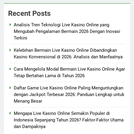
Recent Posts
Analisis Tren Teknologi Live Kasino Online yang
Mengubah Pengalaman Bermain 2026 Dengan Inovasi
Terkini
Kelebihan Bermain Live Kasino Online Dibandingkan
Kasino Konvensional di 2026: Analisis dan Manfaatnya
Cara Mengelola Modal Bermain Live Kasino Online Agar
Tetap Bertahan Lama di Tahun 2026
Daftar Game Live Kasino Online Paling Menguntungkan
dengan Jackpot Terbesar 2026: Panduan Lengkap untuk
Menang Besar
Mengapa Live Kasino Online Semakin Populer di
Indonesia Sepanjang Tahun 2026? Faktor-Faktor Utama
dan Dampaknya