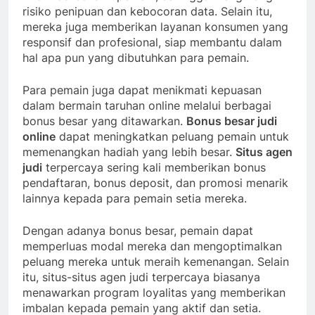
risiko penipuan dan kebocoran data. Selain itu,
mereka juga memberikan layanan konsumen yang
responsif dan profesional, siap membantu dalam
hal apa pun yang dibutuhkan para pemain.
Para pemain juga dapat menikmati kepuasan
dalam bermain taruhan online melalui berbagai
bonus besar yang ditawarkan.
Bonus besar judi
online
dapat meningkatkan peluang pemain untuk
memenangkan hadiah yang lebih besar.
Situs agen
judi
terpercaya sering kali memberikan bonus
pendaftaran, bonus deposit, dan promosi menarik
lainnya kepada para pemain setia mereka.
Dengan adanya bonus besar, pemain dapat
memperluas modal mereka dan mengoptimalkan
peluang mereka untuk meraih kemenangan. Selain
itu, situs-situs agen judi terpercaya biasanya
menawarkan program loyalitas yang memberikan
imbalan kepada pemain yang aktif dan setia.