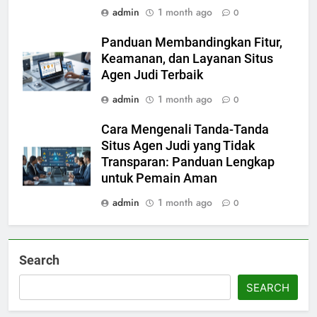
admin
1 month ago
0
Panduan Membandingkan Fitur,
Keamanan, dan Layanan Situs
Agen Judi Terbaik
admin
1 month ago
0
Cara Mengenali Tanda-Tanda
Situs Agen Judi yang Tidak
Transparan: Panduan Lengkap
untuk Pemain Aman
admin
1 month ago
0
Search
SEARCH