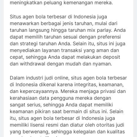
meningkatkan peluang kemenangan mereka.
Situs agen bola terbesar di Indonesia juga
menawarkan berbagai jenis taruhan, mulai dari
taruhan langsung hingga taruhan mix parlay. Anda
dapat memilih taruhan sesuai dengan preferensi
dan strategi taruhan Anda. Selain itu, situs ini juga
menyediakan layanan transaksi yang aman dan
cepat, sehingga Anda dapat melakukan deposit
dan withdrawal dengan mudah dan nyaman.
Dalam industri judi online, situs agen bola terbesar
di Indonesia dikenal karena integritas, keamanan,
dan kepercayaannya. Mereka menjaga privasi dan
kerahasiaan data pengguna mereka dengan
sangat serius, sehingga Anda dapat memiliki
keamanan pikiran saat bermain di situs ini. Selain
itu, situs agen bola terbesar di Indonesia juga
memiliki lisensi resmi dan diatur oleh otoritas judi
yang berwenang, sehingga kelegalan dan kualitas