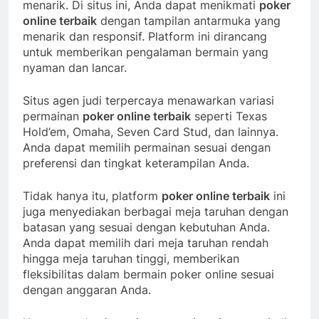
menarik. Di situs ini, Anda dapat menikmati
poker
online terbaik
dengan tampilan antarmuka yang
menarik dan responsif. Platform ini dirancang
untuk memberikan pengalaman bermain yang
nyaman dan lancar.
Situs agen judi terpercaya menawarkan variasi
permainan
poker online terbaik
seperti Texas
Hold’em, Omaha, Seven Card Stud, dan lainnya.
Anda dapat memilih permainan sesuai dengan
preferensi dan tingkat keterampilan Anda.
Tidak hanya itu, platform
poker online terbaik
ini
juga menyediakan berbagai meja taruhan dengan
batasan yang sesuai dengan kebutuhan Anda.
Anda dapat memilih dari meja taruhan rendah
hingga meja taruhan tinggi, memberikan
fleksibilitas dalam bermain poker online sesuai
dengan anggaran Anda.