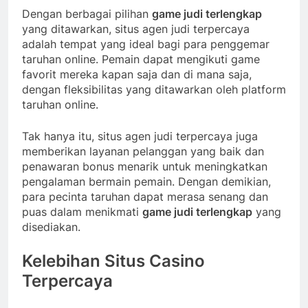
Dengan berbagai pilihan
game judi terlengkap
yang ditawarkan, situs agen judi terpercaya
adalah tempat yang ideal bagi para penggemar
taruhan online. Pemain dapat mengikuti game
favorit mereka kapan saja dan di mana saja,
dengan fleksibilitas yang ditawarkan oleh platform
taruhan online.
Tak hanya itu, situs agen judi terpercaya juga
memberikan layanan pelanggan yang baik dan
penawaran bonus menarik untuk meningkatkan
pengalaman bermain pemain. Dengan demikian,
para pecinta taruhan dapat merasa senang dan
puas dalam menikmati
game judi terlengkap
yang
disediakan.
Kelebihan Situs Casino
Terpercaya