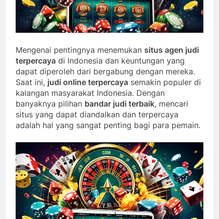
Mengenai pentingnya menemukan
situs agen judi
terpercaya
di Indonesia dan keuntungan yang
dapat diperoleh dari bergabung dengan mereka.
Saat ini,
judi online terpercaya
semakin populer di
kalangan masyarakat Indonesia. Dengan
banyaknya pilihan
bandar judi terbaik
, mencari
situs yang dapat diandalkan dan terpercaya
adalah hal yang sangat penting bagi para pemain.