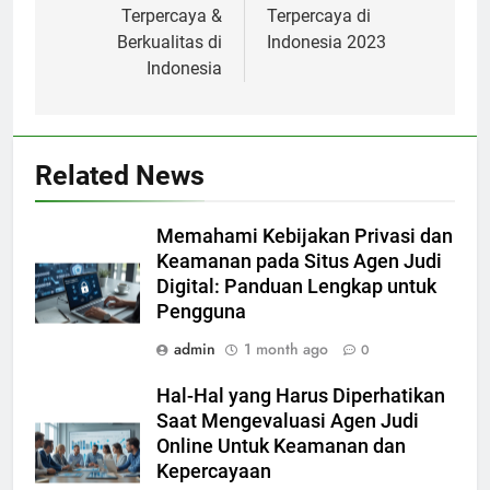
Terpercaya &
Terpercaya di
Berkualitas di
Indonesia 2023
Indonesia
Related News
Memahami Kebijakan Privasi dan
Keamanan pada Situs Agen Judi
Digital: Panduan Lengkap untuk
Pengguna
admin
1 month ago
0
Hal-Hal yang Harus Diperhatikan
Saat Mengevaluasi Agen Judi
Online Untuk Keamanan dan
Kepercayaan