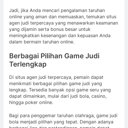
Jadi, jika Anda mencari pengalaman taruhan
online yang aman dan memuaskan, temukan situs
agen judi terpercaya yang menawarkan keamanan
yang dijamin serta bonus besar untuk
meningkatkan kesenangan dan kepuasan Anda
dalam bermain taruhan online.
Berbagai Pilihan Game Judi
Terlengkap
Di situs agen judi terpercaya, pemain dapat
menikmati berbagai pilihan game judi yang
lengkap. Tersedia banyak opsi game seru yang
dapat dimainkan, mulai dari judi bola, casino,
hingga poker online.
Bagi para penggemar taruhan olahraga, game judi
bola menjadi pilihan yang tepat. Dengan adanya
berbagai liga dan pertandingan, pemain dapat