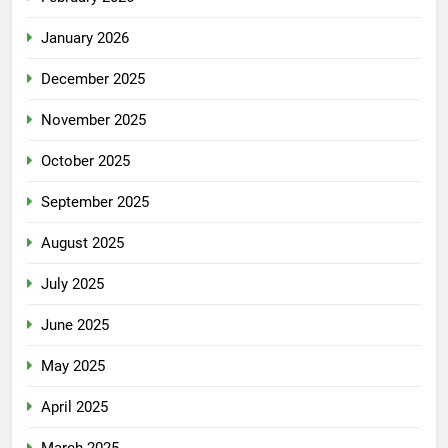
January 2026
December 2025
November 2025
October 2025
September 2025
August 2025
July 2025
June 2025
May 2025
April 2025