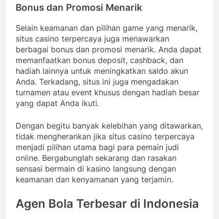
Bonus dan Promosi Menarik
Selain keamanan dan pilihan game yang menarik,
situs casino terpercaya juga menawarkan
berbagai bonus dan promosi menarik. Anda dapat
memanfaatkan bonus deposit, cashback, dan
hadiah lainnya untuk meningkatkan saldo akun
Anda. Terkadang, situs ini juga mengadakan
turnamen atau event khusus dengan hadiah besar
yang dapat Anda ikuti.
Dengan begitu banyak kelebihan yang ditawarkan,
tidak mengherankan jika situs casino terpercaya
menjadi pilihan utama bagi para pemain judi
online. Bergabunglah sekarang dan rasakan
sensasi bermain di kasino langsung dengan
keamanan dan kenyamanan yang terjamin.
Agen Bola Terbesar di Indonesia