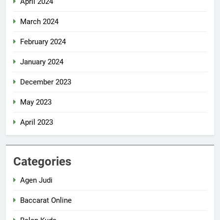
April 2024
March 2024
February 2024
January 2024
December 2023
May 2023
April 2023
Categories
Agen Judi
Baccarat Online