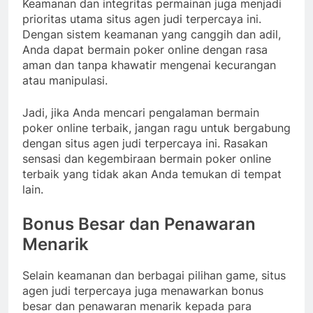
Keamanan dan integritas permainan juga menjadi
prioritas utama situs agen judi terpercaya ini.
Dengan sistem keamanan yang canggih dan adil,
Anda dapat bermain poker online dengan rasa
aman dan tanpa khawatir mengenai kecurangan
atau manipulasi.
Jadi, jika Anda mencari pengalaman bermain
poker online terbaik, jangan ragu untuk bergabung
dengan situs agen judi terpercaya ini. Rasakan
sensasi dan kegembiraan bermain poker online
terbaik yang tidak akan Anda temukan di tempat
lain.
Bonus Besar dan Penawaran
Menarik
Selain keamanan dan berbagai pilihan game, situs
agen judi terpercaya juga menawarkan bonus
besar dan penawaran menarik kepada para