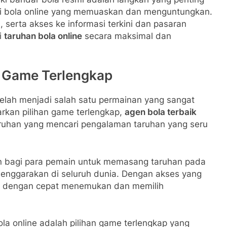
i bola online yang memuaskan dan menguntungkan.
serta akses ke informasi terkini dan pasaran
i
taruhan bola online
secara maksimal dan
an Game Terlengkap
elah menjadi salah satu permainan yang sangat
arkan pilihan game terlengkap,
agen bola terbaik
aruhan yang mencari pengalaman taruhan yang seru
n bagi para pemain untuk memasang taruhan pada
lenggarakan di seluruh dunia. Dengan akses yang
at dengan cepat menemukan dan memilih
la online adalah pilihan game terlengkap yang