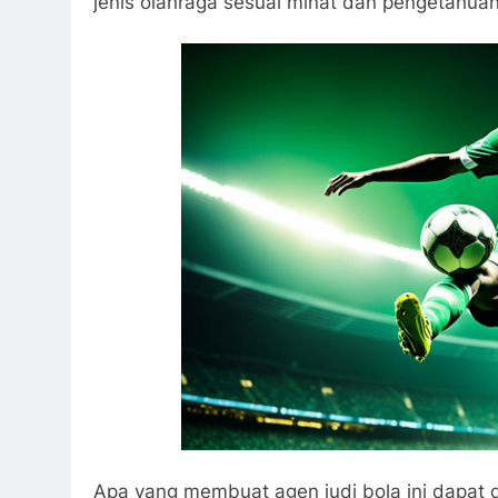
jenis olahraga sesuai minat dan pengetahua
Apa yang membuat agen judi bola ini dapat 