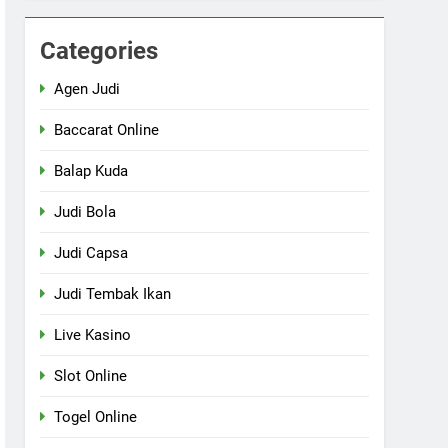
Categories
Agen Judi
Baccarat Online
Balap Kuda
Judi Bola
Judi Capsa
Judi Tembak Ikan
Live Kasino
Slot Online
Togel Online