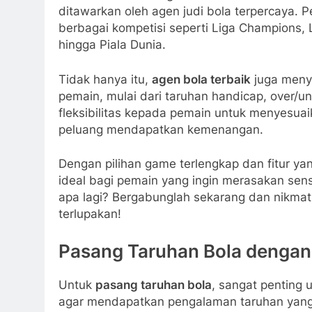
ditawarkan oleh agen judi bola terpercaya.
berbagai kompetisi seperti Liga Champions, Li
hingga Piala Dunia.
Tidak hanya itu,
agen bola terbaik
juga menye
pemain, mulai dari taruhan handicap, over/und
fleksibilitas kepada pemain untuk menyesua
peluang mendapatkan kemenangan.
Dengan pilihan game terlengkap dan fitur ya
ideal bagi pemain yang ingin merasakan sens
apa lagi? Bergabunglah sekarang dan nikmat
terlupakan!
Pasang Taruhan Bola dengan 
Untuk
pasang taruhan bola
, sangat penting 
agar mendapatkan pengalaman taruhan yang