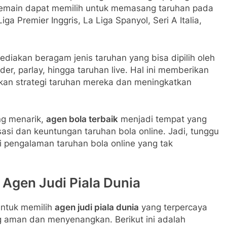
 Pemain dapat memilih untuk memasang taruhan pada
ga Premier Inggris, La Liga Spanyol, Seri A Italia,
diakan beragam jenis taruhan yang bisa dipilih oleh
er, parlay, hingga taruhan live. Hal ini memberikan
ikan strategi taruhan mereka dan meningkatkan
ng menarik,
agen bola terbaik
menjadi tempat yang
asi dan keuntungan taruhan bola online. Jadi, tunggu
i pengalaman taruhan bola online yang tak
Agen Judi Piala Dunia
untuk memilih
agen judi piala dunia
yang terpercaya
 aman dan menyenangkan. Berikut ini adalah