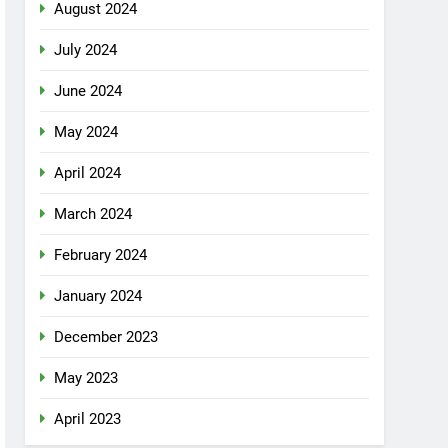
August 2024
July 2024
June 2024
May 2024
April 2024
March 2024
February 2024
January 2024
December 2023
May 2023
April 2023