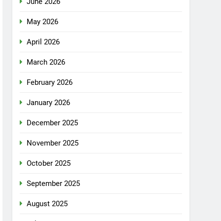
June 2026
May 2026
April 2026
March 2026
February 2026
January 2026
December 2025
November 2025
October 2025
September 2025
August 2025