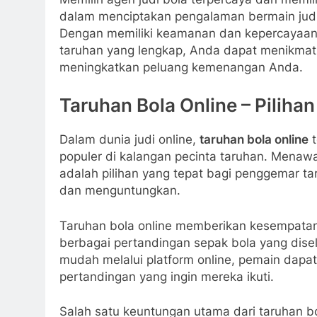
dalam menciptakan pengalaman bermain jud
Dengan memiliki keamanan dan kepercayaan, 
taruhan yang lengkap, Anda dapat menikmat
meningkatkan peluang kemenangan Anda.
Taruhan Bola Online – Pilih
Dalam dunia judi online,
taruhan bola online
t
populer di kalangan pecinta taruhan. Menaw
adalah pilihan yang tepat bagi penggemar t
dan menguntungkan.
Taruhan bola online memberikan kesempata
berbagai pertandingan sepak bola yang dise
mudah melalui platform online, pemain dap
pertandingan yang ingin mereka ikuti.
Salah satu keuntungan utama dari taruhan bo