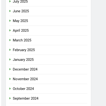
July 2025
June 2025
May 2025
April 2025
March 2025
February 2025
January 2025
December 2024
November 2024
October 2024
September 2024