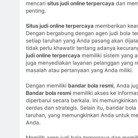
mencari
situs judi online terpercaya
dan memi
penting.
Situs judi online terpercaya
memberikan keam
Dengan bergabung dengan agen judi bola te
setiap taruhan yang Anda pasang akan dijala
tidak perlu khawatir tentang adanya kecuran
judi online terpercaya
memiliki sistem yang ad
juga menyediakan layanan pelanggan yang r
masalah atau pertanyaan yang Anda miliki.
Dengan memiliki
bandar bola resmi
, Anda ju
Bandar bola resmi
memiliki akses ke informa
diperbarui secara berkala. Ini memungkinka
cerdas dan strategis. Selain itu, bandar bo
taruhan, yang memungkinkan Anda untuk memi
Anda.
Memilih agen judi bola terpercaya dan memil