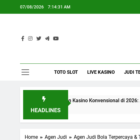
Skip
07/08/2026
7:14:32 AM
to
content
Me
K
TOTO SLOT
LIVE KASINO
JUDI T
Me
line Dibandingkan Kasino Konvensional di 2026: Analisis dan
HEADLINES
Home
Agen Judi
Agen Judi Bola Terpercaya & 