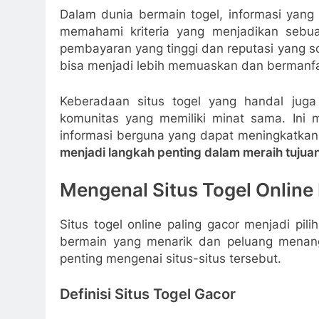
Dalam dunia bermain togel, informasi yang 
memahami kriteria yang menjadikan sebuah
pembayaran yang tinggi dan reputasi yang s
bisa menjadi lebih memuaskan dan bermanfa
Keberadaan situs togel yang handal jug
komunitas yang memiliki minat sama. Ini
informasi berguna yang dapat meningkatkan
menjadi langkah penting dalam meraih tujua
Mengenal Situs Togel Online
Situs togel online paling gacor menjadi p
bermain yang menarik dan peluang menang 
penting mengenai situs-situs tersebut.
Definisi Situs Togel Gacor