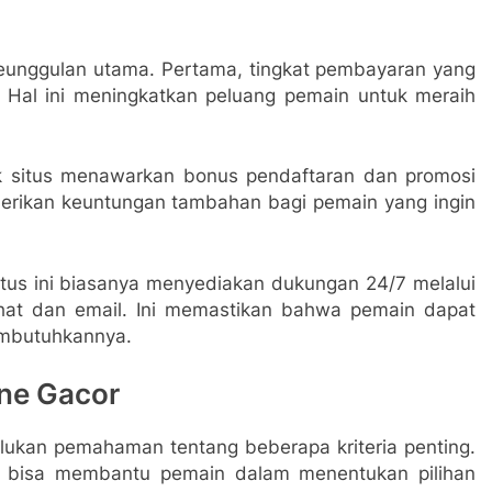
 keunggulan utama. Pertama, tingkat pembayaran yang
n. Hal ini meningkatkan peluang pemain untuk meraih
k situs menawarkan bonus pendaftaran dan promosi
berikan keuntungan tambahan bagi pemain yang ingin
Situs ini biasanya menyediakan dukungan 24/7 melalui
 chat dan email. Ini memastikan bahwa pemain dapat
mbutuhkannya.
ine Gacor
rlukan pemahaman tentang beberapa kriteria penting.
ng bisa membantu pemain dalam menentukan pilihan