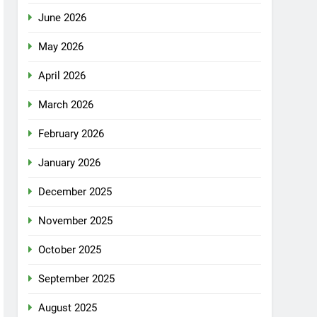
June 2026
May 2026
April 2026
March 2026
February 2026
January 2026
December 2025
November 2025
October 2025
September 2025
August 2025