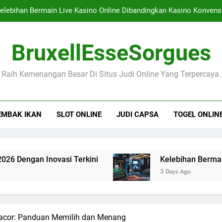
elebihan Bermain Live Kasino Online Dibandingkan Kasino Konvensi
Cara Mengelola Modal Bermain Live Kasino Online Ag
BruxellEsseSorgues
Daftar Game Live Kasino Online Paling Menguntungkan dengan Ja
Raih Kemenangan Besar Di Situs Judi Online Yang Terpercaya.
Analisis Tren Teknologi Live Kasino Online yang Mengubah Pe
elebihan Bermain Live Kasino Online Dibandingkan Kasino Konvensi
EMBAK IKAN
SLOT ONLINE
JUDI CAPSA
TOGEL ONLIN
Cara Mengelola Modal Bermain Live Kasino Online Ag
Daftar Game Live Kasino Online Paling Menguntungkan dengan Ja
si Terkini
Kelebihan Bermain Live Kasino Onl
3 Days Ago
 Gacor: Panduan Memilih dan Menang