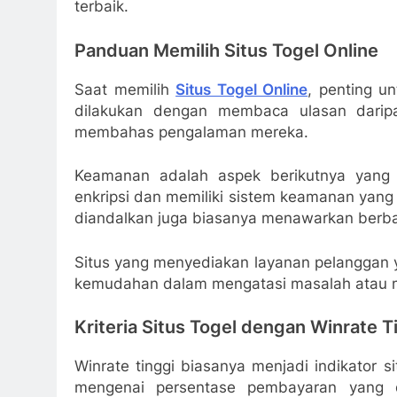
terbaik.
Panduan Memilih Situs Togel Online
Saat memilih
Situs Togel Online
, penting un
dilakukan dengan membaca ulasan darip
membahas pengalaman mereka.
Keamanan adalah aspek berikutnya yang 
enkripsi dan memiliki sistem keamanan yang
diandalkan juga biasanya menawarkan berb
Situs yang menyediakan layanan pelanggan y
kemudahan dalam mengatasi masalah atau 
Kriteria Situs Togel dengan Winrate T
Winrate tinggi biasanya menjadi indikator 
mengenai persentase pembayaran yang d