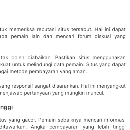
tuk memeriksa reputasi situs tersebut. Hal ini dapat
ada pemain lain dan mencari forum diskusi yang
tak boleh diabaikan. Pastikan situs menggunakan
 kuat untuk melindungi data pemain. Situs yang dapat
agai metode pembayaran yang aman.
ang responsif sangat disarankan. Hal ini menyangkut
menjawab pertanyaan yang mungkin muncul.
inggi
situs yang gacor. Pemain sebaiknya mencari informasi
itawarkan. Angka pembayaran yang lebih tinggi