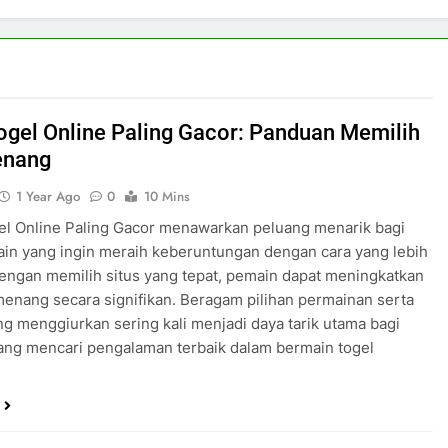
Togel Online Paling Gacor: Panduan Memilih
enang
1 Year Ago
0
10 Mins
el Online Paling Gacor menawarkan peluang menarik bagi
in yang ingin meraih keberuntungan dengan cara yang lebih
Dengan memilih situs yang tepat, pemain dapat meningkatkan
enang secara signifikan. Beragam pilihan permainan serta
g menggiurkan sering kali menjadi daya tarik utama bagi
ang mencari pengalaman terbaik dalam bermain togel