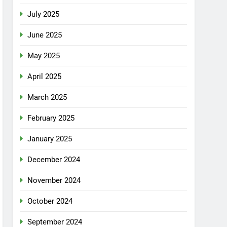
July 2025
June 2025
May 2025
April 2025
March 2025
February 2025
January 2025
December 2024
November 2024
October 2024
September 2024