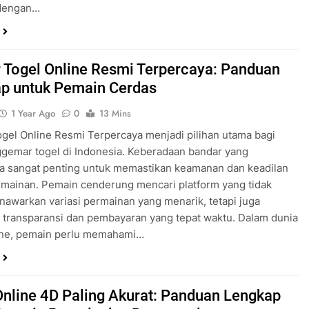
dengan…
 Togel Online Resmi Terpercaya: Panduan
p untuk Pemain Cerdas
1 Year Ago
0
13 Mins
gel Online Resmi Terpercaya menjadi pilihan utama bagi
gemar togel di Indonesia. Keberadaan bandar yang
a sangat penting untuk memastikan keamanan dan keadilan
mainan. Pemain cenderung mencari platform yang tidak
awarkan variasi permainan yang menarik, tetapi juga
transparansi dan pembayaran yang tepat waktu. Dalam dunia
line, pemain perlu memahami…
Online 4D Paling Akurat: Panduan Lengkap