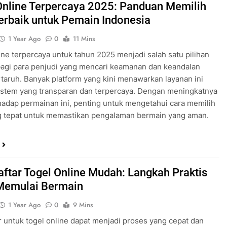
Online Terpercaya 2025: Panduan Memilih
Terbaik untuk Pemain Indonesia
1 Year Ago
0
11 Mins
ine terpercaya untuk tahun 2025 menjadi salah satu pilihan
agi para penjudi yang mencari keamanan dan keandalan
taruh. Banyak platform yang kini menawarkan layanan ini
istem yang transparan dan terpercaya. Dengan meningkatnya
hadap permainan ini, penting untuk mengetahui cara memilih
ng tepat untuk memastikan pengalaman bermain yang aman.
aftar Togel Online Mudah: Langkah Praktis
Memulai Bermain
1 Year Ago
0
9 Mins
 untuk togel online dapat menjadi proses yang cepat dan