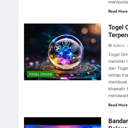
manipulas
Read More
Togel 
Terper
Admin
Togel Onl
memiliki 
dari Toge
TOGEL ONLINE
setiap tr
membuat 
khawatir 
menawar
Read More
Bandar