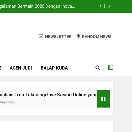
ngalaman Bermain 2026 Dengan Inovasi
Terkini
onal di 2026: Analisis dan Manfaatnya
ar Tetap Bertahan Lama di Tahun 2026
NEWSLETTER
RANDOM NEWS
hun 2026: Langkah Mudah untuk Memulai
Permainan Anda
ngalaman Bermain 2026 Dengan Inovasi
Terkini
E
AGEN JUDI
BALAP KUDA
onal di 2026: Analisis dan Manfaatnya
ar Tetap Bertahan Lama di Tahun 2026
knologi Live Kasino Online yang Mengubah Pengalaman Bermai