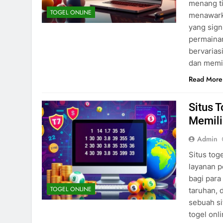
menang ti
TOGEL ONLINE
menawark
yang sign
permaina
bervarias
dan memil
Read More
Situs 
Memili
Admin
Situs tog
layanan 
bagi para
TOGEL ONLINE
taruhan, 
sebuah si
togel onl