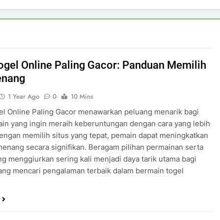
Togel Online Paling Gacor: Panduan Memilih
enang
1 Year Ago
0
10 Mins
el Online Paling Gacor menawarkan peluang menarik bagi
in yang ingin meraih keberuntungan dengan cara yang lebih
Dengan memilih situs yang tepat, pemain dapat meningkatkan
enang secara signifikan. Beragam pilihan permainan serta
g menggiurkan sering kali menjadi daya tarik utama bagi
ang mencari pengalaman terbaik dalam bermain togel