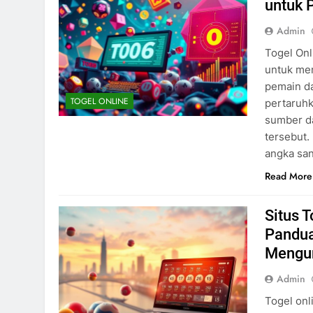
untuk 
Admin
Togel Onl
untuk mem
pemain da
TOGEL ONLINE
pertaruhk
sumber d
tersebut.
angka sa
Read More
Situs 
Pandua
Mengu
Admin
Togel onl