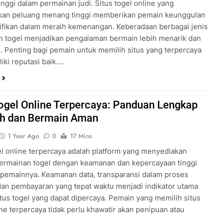
nggi dalam permainan judi. Situs togel online yang
an peluang menang tinggi memberikan pemain keunggulan
ifikan dalam meraih kemenangan. Keberadaan berbagai jenis
n togel menjadikan pengalaman bermain lebih menarik dan
i. Penting bagi pemain untuk memilih situs yang terpercaya
iki reputasi baik….
Togel Online Terpercaya: Panduan Lengkap
h dan Bermain Aman
1 Year Ago
0
17 Mins
el online terpercaya adalah platform yang menyediakan
permainan togel dengan keamanan dan kepercayaan tinggi
 pemainnya. Keamanan data, transparansi dalam proses
dan pembayaran yang tepat waktu menjadi indikator utama
tus togel yang dapat dipercaya. Pemain yang memilih situs
ine terpercaya tidak perlu khawatir akan penipuan atau