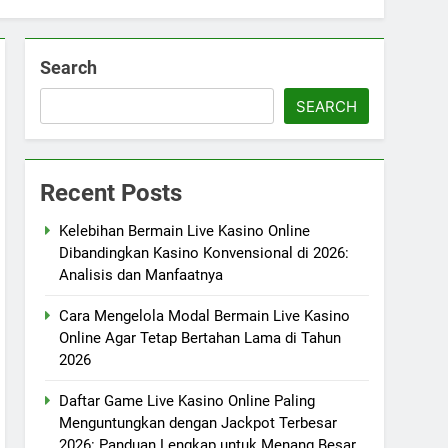
Search
SEARCH
Recent Posts
Kelebihan Bermain Live Kasino Online
Dibandingkan Kasino Konvensional di 2026:
Analisis dan Manfaatnya
Cara Mengelola Modal Bermain Live Kasino
Online Agar Tetap Bertahan Lama di Tahun
2026
Daftar Game Live Kasino Online Paling
Menguntungkan dengan Jackpot Terbesar
2026: Panduan Lengkap untuk Menang Besar