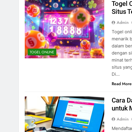
Togel 
Situs 
Admin
Togel onl
menarik b
dalam ber
TOGEL ONLINE
dengan s
minat ter
situs ya
Di…
Read More
Cara D
untuk 
Admin
Mendaftar