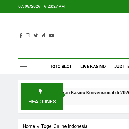
Skip
07/08/2026
6:23:28 AM
to
content
Me
K
TOTO SLOT
LIVE KASINO
JUDI T
Me
line Dibandingkan Kasino Konvensional di 2026: Analisis dan
HEADLINES
Home
Togel Online Indonesia