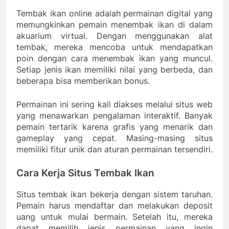
Tembak ikan online adalah permainan digital yang
memungkinkan pemain menembak ikan di dalam
akuarium virtual. Dengan menggunakan alat
tembak, mereka mencoba untuk mendapatkan
poin dengan cara menembak ikan yang muncul.
Setiap jenis ikan memiliki nilai yang berbeda, dan
beberapa bisa memberikan bonus.
Permainan ini sering kali diakses melalui situs web
yang menawarkan pengalaman interaktif. Banyak
pemain tertarik karena grafis yang menarik dan
gameplay yang cepat. Masing-masing situs
memiliki fitur unik dan aturan permainan tersendiri.
Cara Kerja Situs Tembak Ikan
Situs tembak ikan bekerja dengan sistem taruhan.
Pemain harus mendaftar dan melakukan deposit
uang untuk mulai bermain. Setelah itu, mereka
dapat memilih jenis permainan yang ingin