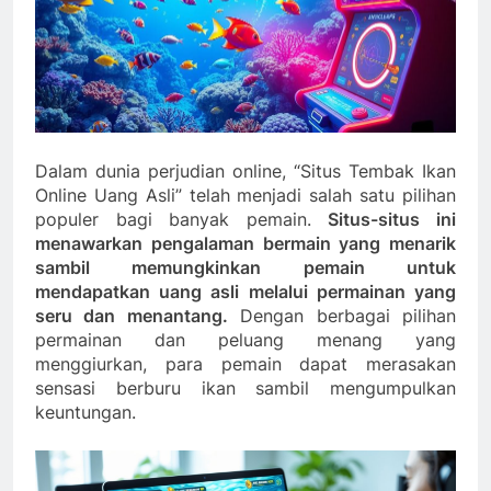
Dalam dunia perjudian online, “Situs Tembak Ikan
Online Uang Asli” telah menjadi salah satu pilihan
populer bagi banyak pemain.
Situs-situs ini
menawarkan pengalaman bermain yang menarik
sambil memungkinkan pemain untuk
mendapatkan uang asli melalui permainan yang
seru dan menantang.
Dengan berbagai pilihan
permainan dan peluang menang yang
menggiurkan, para pemain dapat merasakan
sensasi berburu ikan sambil mengumpulkan
keuntungan.