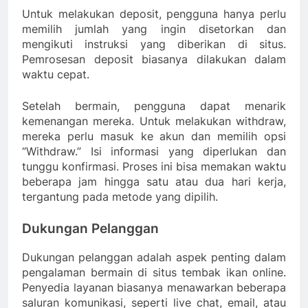
Untuk melakukan deposit, pengguna hanya perlu
memilih jumlah yang ingin disetorkan dan
mengikuti instruksi yang diberikan di situs.
Pemrosesan deposit biasanya dilakukan dalam
waktu cepat.
Setelah bermain, pengguna dapat menarik
kemenangan mereka. Untuk melakukan withdraw,
mereka perlu masuk ke akun dan memilih opsi
“Withdraw.” Isi informasi yang diperlukan dan
tunggu konfirmasi. Proses ini bisa memakan waktu
beberapa jam hingga satu atau dua hari kerja,
tergantung pada metode yang dipilih.
Dukungan Pelanggan
Dukungan pelanggan adalah aspek penting dalam
pengalaman bermain di situs tembak ikan online.
Penyedia layanan biasanya menawarkan beberapa
saluran komunikasi, seperti live chat, email, atau