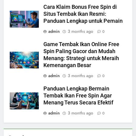
Cara Klaim Bonus Free Spin di
Situs Tembak Ikan Resmi:
Panduan Lengkap untuk Pemain
admin
3 months ago
0
Game Tembak Ikan Online Free
Spin Paling Gacor dan Mudah
Menang: Strategi untuk Meraih
Kemenangan Besar
admin
3 months ago
0
Panduan Lengkap Bermain
Tembak Ikan Free Spin Agar
Menang Terus Secara Efektif
admin
3 months ago
0