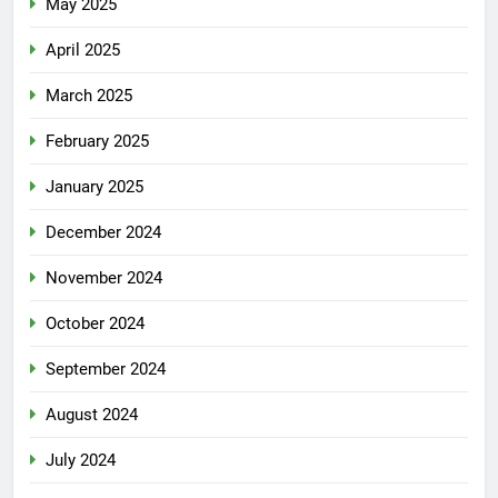
May 2025
April 2025
March 2025
February 2025
January 2025
December 2024
November 2024
October 2024
September 2024
August 2024
July 2024