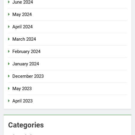
June 2024
May 2024
April 2024
March 2024
February 2024
January 2024
December 2023
May 2023
April 2023
Categories