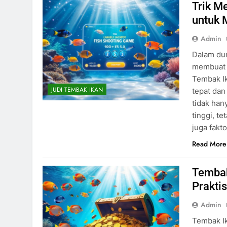
Trik M
untuk
Admin
Dalam dun
membuat p
Tembak Ik
JUDI TEMBAK IKAN
tepat dan
tidak ha
tinggi, t
juga fakt
Read More
Tembak
Prakti
Admin
Tembak Ik