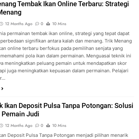
enang Tembak Ikan Online Terbaru: Strategi
 Menang
12 Months Ago
0
10 Mins
ia permainan tembak ikan online, strategi yang tepat dapat
erbedaan signifikan antara kalah dan menang. Trik Menang
an online terbaru berfokus pada pemilihan senjata yang
 memahami pola ikan dalam permainan. Menguasai teknik ini
nya meningkatkan peluang pemain untuk mendapatkan skor
etapi juga meningkatkan kepuasan dalam permainan. Pelajari
or…
 Ikan Deposit Pulsa Tanpa Potongan: Solusi
s Pemain Judi
12 Months Ago
0
10 Mins
an Deposit Pulsa Tanpa Potongan menjadi pilihan menarik