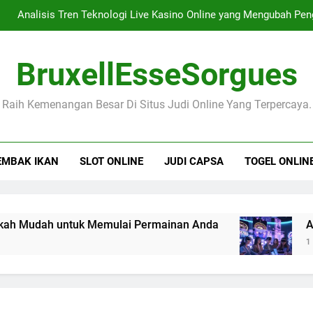
Analisis Tren Teknologi Live Kasino Online yang Mengubah Pe
elebihan Bermain Live Kasino Online Dibandingkan Kasino Konvensi
BruxellEsseSorgues
Cara Mengelola Modal Bermain Live Kasino Online Ag
Raih Kemenangan Besar Di Situs Judi Online Yang Terpercaya.
Panduan Daftar dan Deposit di Situs Live Kasino Online Resmi Ta
Analisis Tren Teknologi Live Kasino Online yang Mengubah Pe
EMBAK IKAN
SLOT ONLINE
JUDI CAPSA
TOGEL ONLIN
elebihan Bermain Live Kasino Online Dibandingkan Kasino Konvensi
Cara Mengelola Modal Bermain Live Kasino Online Ag
 untuk Memulai Permainan Anda
Analisis Tren
1 Day Ago