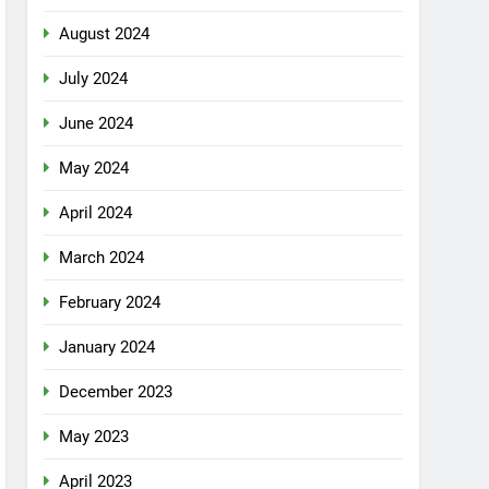
August 2024
July 2024
June 2024
May 2024
April 2024
March 2024
February 2024
January 2024
December 2023
May 2023
April 2023