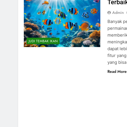
Terbai
Admin
Banyak p
permaina
memberika
JUDI TEMBAK IKAN
meningka
dapat le
fitur yan
yang bisa
Read More