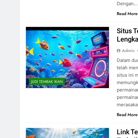
Dengan…
Read More
Situs 
Lengka
Admin
Dalam dun
telah men
situs ini
JUDI TEMBAK IKAN
memungki
permainan
permaina
merasaka
Read More
Link T