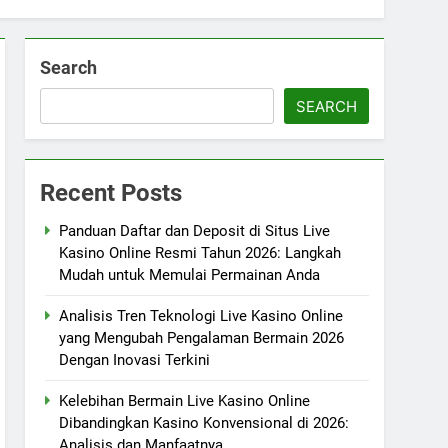
Search
SEARCH
Recent Posts
Panduan Daftar dan Deposit di Situs Live
Kasino Online Resmi Tahun 2026: Langkah
Mudah untuk Memulai Permainan Anda
Analisis Tren Teknologi Live Kasino Online
yang Mengubah Pengalaman Bermain 2026
Dengan Inovasi Terkini
Kelebihan Bermain Live Kasino Online
Dibandingkan Kasino Konvensional di 2026:
Analisis dan Manfaatnya