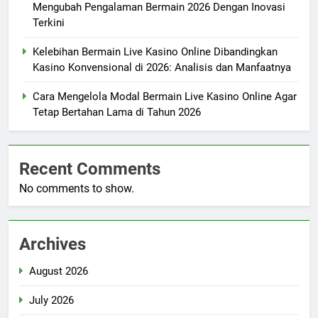
Mengubah Pengalaman Bermain 2026 Dengan Inovasi
Terkini
Kelebihan Bermain Live Kasino Online Dibandingkan
Kasino Konvensional di 2026: Analisis dan Manfaatnya
Cara Mengelola Modal Bermain Live Kasino Online Agar
Tetap Bertahan Lama di Tahun 2026
Recent Comments
No comments to show.
Archives
August 2026
July 2026