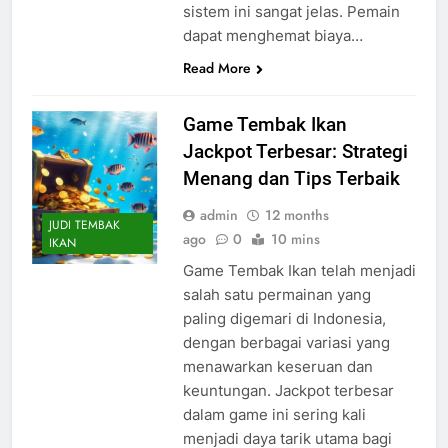
sistem ini sangat jelas. Pemain
dapat menghemat biaya…
Read More
Game Tembak Ikan
Jackpot Terbesar: Strategi
Menang dan Tips Terbaik
admin
12 months
JUDI TEMBAK
ago
0
10 mins
IKAN
Game Tembak Ikan telah menjadi
salah satu permainan yang
paling digemari di Indonesia,
dengan berbagai variasi yang
menawarkan keseruan dan
keuntungan. Jackpot terbesar
dalam game ini sering kali
menjadi daya tarik utama bagi