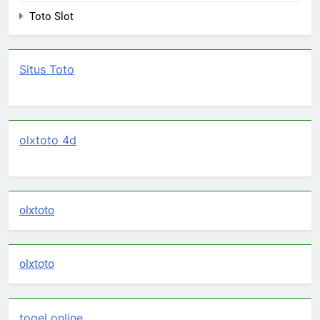
Toto Slot
Situs Toto
olxtoto 4d
olxtoto
olxtoto
togel online