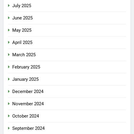
July 2025
June 2025
May 2025
April 2025
March 2025
February 2025
January 2025
December 2024
November 2024
October 2024
September 2024