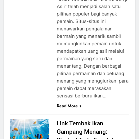
Asli” telah menjadi salah satu
pilihan populer bagi banyak
pemain. Situs-situs ini
menawarkan pengalaman
bermain yang menarik sambil
memungkinkan pemain untuk
mendapatkan uang asli melalui
permainan yang seru dan
menantang. Dengan berbagai
pilihan permainan dan peluang
menang yang menggiurkan, para
pemain dapat merasakan
sensasi berburu ikan…
Read More
Link Tembak Ikan
Gampang Menang: