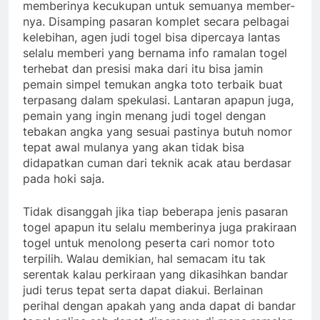
memberinya kecukupan untuk semuanya member-
nya. Disamping pasaran komplet secara pelbagai
kelebihan, agen judi togel bisa dipercaya lantas
selalu memberi yang bernama info ramalan togel
terhebat dan presisi maka dari itu bisa jamin
pemain simpel temukan angka toto terbaik buat
terpasang dalam spekulasi. Lantaran apapun juga,
pemain yang ingin menang judi togel dengan
tebakan angka yang sesuai pastinya butuh nomor
tepat awal mulanya yang akan tidak bisa
didapatkan cuman dari teknik acak atau berdasar
pada hoki saja.
Tidak disanggah jika tiap beberapa jenis pasaran
togel apapun itu selalu memberinya juga prakiraan
togel untuk menolong peserta cari nomor toto
terpilih. Walau demikian, hal semacam itu tak
serentak kalau perkiraan yang dikasihkan bandar
judi terus tepat serta dapat diakui. Berlainan
perihal dengan apakah yang anda dapat di bandar