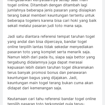
togel online. Ditambah dengan ditambah lagi
jumlahnya beberapa jenis pasaran yang disiapkan
terang bakal memberi keuntungan tertentu untuk
beberapa togelers karena bisa cari hoki yang baik
sekali melalui pasaran judi toto mana saja.
Jadi satu diantara referensi tempat taruhan togel
yang andal dan bisa dipercaya, bandar togel
online terpilih lantas tidak sekedar menyediakan
pasaran toto yang komplet serta menarik saja.
Namun lebih dari pada itu, siapa saja bettor yang
tergabung didalamnya juga dapat merasai
kepuasan lebih dalam taruhan togel dikarenakan
terus banyak promosi bonus dan penawaran
keuntungan bagus yang dijajakan. Jadi,
keuntungan main togel terang bukan cuma akan
didapat dari kemenangan saja.
Keutamaan cari tahu referensi bandar togel online
terpilih pasaran toto terkomplet pula terus-