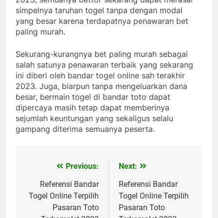
simpelnya taruhan togel tanpa dengan modal
yang besar karena terdapatnya penawaran bet
paling murah.
Sekurang-kurangnya bet paling murah sebagai
salah satunya penawaran terbaik yang sekarang
ini diberi oleh bandar togel online sah terakhir
2023. Juga, biarpun tanpa mengeluarkan dana
besar, bermain togel di bandar toto dapat
dipercaya masih tetap dapat memberinya
sejumlah keuntungan yang sekaligus selalu
gampang diterima semuanya peserta.
Previous:
Next:
Post
navigation
Referensi Bandar
Referensi Bandar
Togel Online Terpilih
Togel Online Terpilih
Pasaran Toto
Pasaran Toto