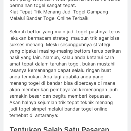
permainan togel sangat tepat.
Kiat Tepat Trik Menang Judi Togel Gampang
Melalui Bandar Togel Online Terbaik
Seluruh bettor yang main judi togel pastinya terus
lakukan bermacam strategi maupun trik agar bisa
sukses menang. Meski sesungguhnya strategi
yang dipakai masing-masing bettors terus berikan
hasil yang lain. Namun, kalau anda ketahui cara
amat tepat dalam taruhan togel, bukan mustahil
rasanya kemenangan dapat selalu ringan buat
anda temukan. Apa lagi apabila anda yang
menang togel di bandar bisa dipercaya di mana
akan memberikan pembayaran kemenangan jauh
semakin besar dan begitu memberi kepuasan.
Akan halnya sejumlah trik tepat teknik menang
judi togel simpel melalui bandar togel online
terhebat di antaranya:
Tentukan Salah Satu Pasaran