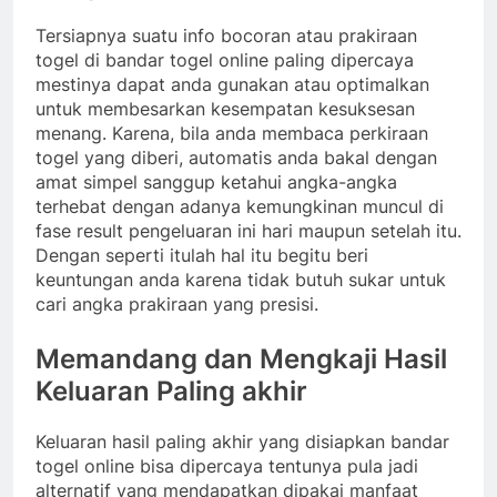
Tersiapnya suatu info bocoran atau prakiraan
togel di bandar togel online paling dipercaya
mestinya dapat anda gunakan atau optimalkan
untuk membesarkan kesempatan kesuksesan
menang. Karena, bila anda membaca perkiraan
togel yang diberi, automatis anda bakal dengan
amat simpel sanggup ketahui angka-angka
terhebat dengan adanya kemungkinan muncul di
fase result pengeluaran ini hari maupun setelah itu.
Dengan seperti itulah hal itu begitu beri
keuntungan anda karena tidak butuh sukar untuk
cari angka prakiraan yang presisi.
Memandang dan Mengkaji Hasil
Keluaran Paling akhir
Keluaran hasil paling akhir yang disiapkan bandar
togel online bisa dipercaya tentunya pula jadi
alternatif yang mendapatkan dipakai manfaat