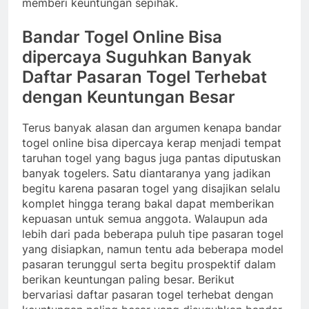
memberi keuntungan sepihak.
Bandar Togel Online Bisa
dipercaya Suguhkan Banyak
Daftar Pasaran Togel Terhebat
dengan Keuntungan Besar
Terus banyak alasan dan argumen kenapa bandar
togel online bisa dipercaya kerap menjadi tempat
taruhan togel yang bagus juga pantas diputuskan
banyak togelers. Satu diantaranya yang jadikan
begitu karena pasaran togel yang disajikan selalu
komplet hingga terang bakal dapat memberikan
kepuasan untuk semua anggota. Walaupun ada
lebih dari pada beberapa puluh tipe pasaran togel
yang disiapkan, namun tentu ada beberapa model
pasaran terunggul serta begitu prospektif dalam
berikan keuntungan paling besar. Berikut
bervariasi daftar pasaran togel terhebat dengan