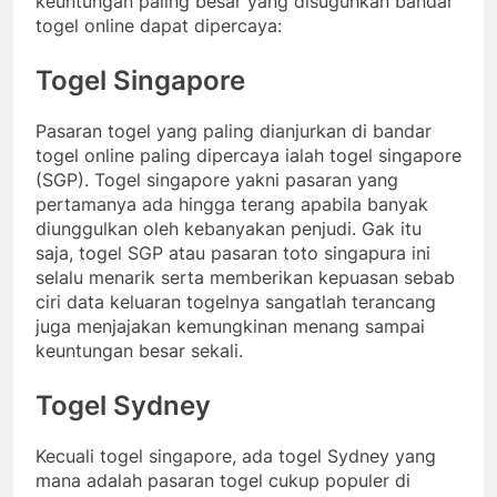
keuntungan paling besar yang disuguhkan bandar
togel online dapat dipercaya:
Togel Singapore
Pasaran togel yang paling dianjurkan di bandar
togel online paling dipercaya ialah togel singapore
(SGP). Togel singapore yakni pasaran yang
pertamanya ada hingga terang apabila banyak
diunggulkan oleh kebanyakan penjudi. Gak itu
saja, togel SGP atau pasaran toto singapura ini
selalu menarik serta memberikan kepuasan sebab
ciri data keluaran togelnya sangatlah terancang
juga menjajakan kemungkinan menang sampai
keuntungan besar sekali.
Togel Sydney
Kecuali togel singapore, ada togel Sydney yang
mana adalah pasaran togel cukup populer di