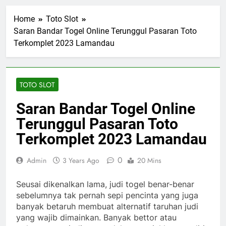
Home
Toto Slot
Saran Bandar Togel Online Terunggul Pasaran Toto
Terkomplet 2023 Lamandau
TOTO SLOT
Saran Bandar Togel Online
Terunggul Pasaran Toto
Terkomplet 2023 Lamandau
0
Admin
3 Years Ago
20 Mins
Seusai dikenalkan lama, judi togel benar-benar
sebelumnya tak pernah sepi pencinta yang juga
banyak betaruh membuat alternatif taruhan judi
yang wajib dimainkan. Banyak bettor atau