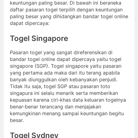
keuntungan paling besar. Di bawah ini beraneka
daftar pasaran togel terpilih dengan keuntungan
paling besar yang dihidangkan bandar togel online
dapat dipercaya:
Togel Singapore
Pasaran togel yang sangat direferensikan di
bandar togel online dapat dipercaya yaitu togel
singapore (SGP). Togel singapore yaitu pasaran
yang pertama ada maka dari itu terang apabila
banyak diunggulkan oleh kebanyakan penjudi.
Tidak itu saja, togel SGP atau pasaran toto
singapura ini selalu menarik serta memberikan
kepuasan karena ciri-khas data keluaran togelnya
benar-benar terancang dan menjajakan
kemungkinan menang sampai keuntungan begitu
besar.
Togel Sydney