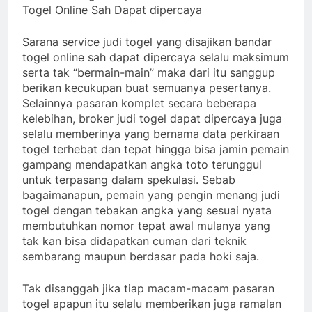
Togel Online Sah Dapat dipercaya
Sarana service judi togel yang disajikan bandar
togel online sah dapat dipercaya selalu maksimum
serta tak “bermain-main” maka dari itu sanggup
berikan kecukupan buat semuanya pesertanya.
Selainnya pasaran komplet secara beberapa
kelebihan, broker judi togel dapat dipercaya juga
selalu memberinya yang bernama data perkiraan
togel terhebat dan tepat hingga bisa jamin pemain
gampang mendapatkan angka toto terunggul
untuk terpasang dalam spekulasi. Sebab
bagaimanapun, pemain yang pengin menang judi
togel dengan tebakan angka yang sesuai nyata
membutuhkan nomor tepat awal mulanya yang
tak kan bisa didapatkan cuman dari teknik
sembarang maupun berdasar pada hoki saja.
Tak disanggah jika tiap macam-macam pasaran
togel apapun itu selalu memberikan juga ramalan