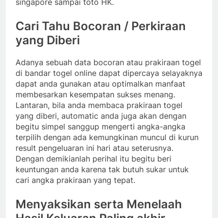
singapore sampai toto HK.
Cari Tahu Bocoran / Perkiraan
yang Diberi
Adanya sebuah data bocoran atau prakiraan togel
di bandar togel online dapat dipercaya selayaknya
dapat anda gunakan atau optimalkan manfaat
membesarkan kesempatan sukses menang.
Lantaran, bila anda membaca prakiraan togel
yang diberi, automatic anda juga akan dengan
begitu simpel sanggup mengerti angka-angka
terpilih dengan ada kemungkinan muncul di kurun
result pengeluaran ini hari atau seterusnya.
Dengan demikianlah perihal itu begitu beri
keuntungan anda karena tak butuh sukar untuk
cari angka prakiraan yang tepat.
Menyaksikan serta Menelaah