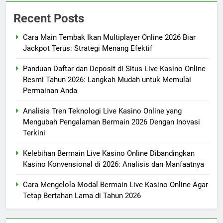
Recent Posts
Cara Main Tembak Ikan Multiplayer Online 2026 Biar
Jackpot Terus: Strategi Menang Efektif
Panduan Daftar dan Deposit di Situs Live Kasino Online
Resmi Tahun 2026: Langkah Mudah untuk Memulai
Permainan Anda
Analisis Tren Teknologi Live Kasino Online yang
Mengubah Pengalaman Bermain 2026 Dengan Inovasi
Terkini
Kelebihan Bermain Live Kasino Online Dibandingkan
Kasino Konvensional di 2026: Analisis dan Manfaatnya
Cara Mengelola Modal Bermain Live Kasino Online Agar
Tetap Bertahan Lama di Tahun 2026