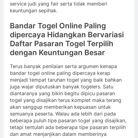
service judi yang fair serta tidak memberi
keuntungan sepihak.
Bandar Togel Online Paling
dipercaya Hidangkan Bervariasi
Daftar Pasaran Togel Terpilih
dengan Keuntungan Besar
Terus banyak penilaian serta argumen kenapa
bandar togel online paling dipercaya kerap
menjadi tempat taruhan togel yang baik bahkan
juga wajar diputuskan banyak togelers. Satu
diantaranya yang bikin begitu dipicu pasaran
togel yang disajikan terus komplet maka terang
akan sanggup memberikan kepuasan untuk
semuanya peserta. Walau ada lebih dari pada
beberapa puluh tipe pasaran togel yang disajikan,
tetapi tentulah ada beberapa tipe pasaran terpilih
dan amat menjanjikan dalam memberinya