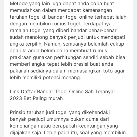
Metode yang lain juga dapat anda coba buat
memudahkan dalam mendapat kemenangan
taruhan togel di bandar togel online terhebat ialah
dengan membikin rumus togel. Terdapatnya
ramalan togel yang diberi bandar benar-benar
sudah menolong banyak penjudi untuk mendapati
angka terpilih. Namun, semuanya belumlah cukup
apabila anda belum coba membuat rumus
prakiraan gunakan perhitungan sendiri sebab bisa
memberi angka tepat lebih presisi buat anda
pakailah sedianya dalam memasangkan toto agar
lebih memiliki potensi menang.
Link Daftar Bandar Togel Online Sah Teranyar
2023 Bet Paling murah
Prinsip taruhan judi togel yang dikehendaki
banyak penjudi umumnya bukan cuma dari
kemenangan atau berapakah keuntungan yang
dijajakan saja. Lebih pada itu, soal yang membikin