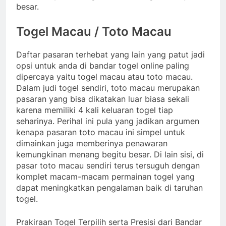
besar.
Togel Macau / Toto Macau
Daftar pasaran terhebat yang lain yang patut jadi
opsi untuk anda di bandar togel online paling
dipercaya yaitu togel macau atau toto macau.
Dalam judi togel sendiri, toto macau merupakan
pasaran yang bisa dikatakan luar biasa sekali
karena memiliki 4 kali keluaran togel tiap
seharinya. Perihal ini pula yang jadikan argumen
kenapa pasaran toto macau ini simpel untuk
dimainkan juga memberinya penawaran
kemungkinan menang begitu besar. Di lain sisi, di
pasar toto macau sendiri terus tersuguh dengan
komplet macam-macam permainan togel yang
dapat meningkatkan pengalaman baik di taruhan
togel.
Prakiraan Togel Terpilih serta Presisi dari Bandar