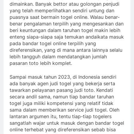
dimainkan. Banyak bettor atau golongan penjudi
yang telah memperlihatkan sendiri untung dan
puasnya saat bermain togel online. Walau benar-
benar pengalaman terpilih yang mengesankan dan
beri keuntungan dalam taruhan togel makin lebih
enteng siapa-siapa saja temukan andaikata masuk
pada bandar togel online terpilih yang
direferensikan, yang di mana antara lainnya selalu
lebih tangguh dalam mendatangkan jumlah
pasaran toto lebih komplet.
Sampai masuk tahun 2023, di Indonesia sendiri
ada banyak agen judi togel yang bekerja serta
tawarkan pelayanan pasang judi toto. Kendati
secara andil sama, namun tiap bandar taruhan
togel juga miliki kompetensi yang relatif tidak
sama dalam memberikan service judi togel. Oleh
lantaran argumen itu, tentu tiap-tiap togelers
sangatlah wajar untuk masuk dengan bandar togel
online terhebat yang direferensikan sebab bisa