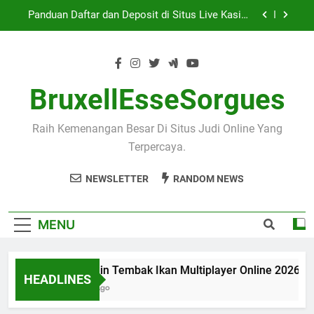
Skip
Memulai Permainan Anda
Analisis Tren Teknologi Live Kasino Online yang
to
Mengubah Pengalaman Bermain 2026 Dengan
Inovasi Terkini
content
Kelebihan Bermain Live Kasino Online
Dibandingkan Kasino Konvensional di 2026:
Analisis dan Manfaatnya
Cara Main Tembak Ikan Multiplayer Online 2026
Biar Jackpot Terus: Strategi Menang Efektif
BruxellEsseSorgues
Panduan Daftar dan Deposit di Situs Live Kasino
Online Resmi Tahun 2026: Langkah Mudah untuk
Raih Kemenangan Besar Di Situs Judi Online Yang
Memulai Permainan Anda
Analisis Tren Teknologi Live Kasino Online yang
Terpercaya.
Mengubah Pengalaman Bermain 2026 Dengan
Inovasi Terkini
Kelebihan Bermain Live Kasino Online
NEWSLETTER
RANDOM NEWS
Dibandingkan Kasino Konvensional di 2026:
Analisis dan Manfaatnya
MENU
Cara Main Tembak Ikan Multiplayer Online 2026 Biar Ja
HEADLINES
16 Hours Ago