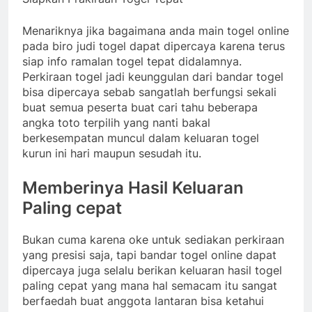
Menariknya jika bagaimana anda main togel online
pada biro judi togel dapat dipercaya karena terus
siap info ramalan togel tepat didalamnya.
Perkiraan togel jadi keunggulan dari bandar togel
bisa dipercaya sebab sangatlah berfungsi sekali
buat semua peserta buat cari tahu beberapa
angka toto terpilih yang nanti bakal
berkesempatan muncul dalam keluaran togel
kurun ini hari maupun sesudah itu.
Memberinya Hasil Keluaran
Paling cepat
Bukan cuma karena oke untuk sediakan perkiraan
yang presisi saja, tapi bandar togel online dapat
dipercaya juga selalu berikan keluaran hasil togel
paling cepat yang mana hal semacam itu sangat
berfaedah buat anggota lantaran bisa ketahui