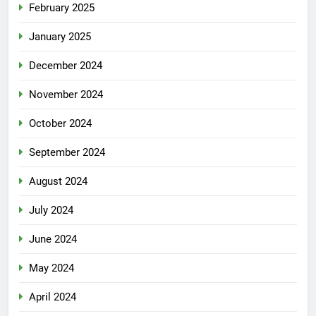
February 2025
January 2025
December 2024
November 2024
October 2024
September 2024
August 2024
July 2024
June 2024
May 2024
April 2024