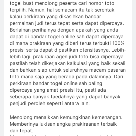
togel buat menolong peserta cari nomor toto
terpilih. Namun, hal semacam itu tak serentak
kalau perkiraan yang dikasihkan bandar
permainan judi terus tepat serta dapat dipercaya.
Berlainan perihalnya dengan apakah yang anda
dapat di bandar togel online sah dapat dipercaya
di mana prakiraan yang diberi terus terbukti 100%
presisi serta dapat dipastikan otensitasnya. Lebih-
lebih lagi, prakiraan agen judi toto bisa dipercaya
pastilah telah dikerjakan kalkulasi yang baik sekali
dan bahkan siap untuk seluruhnya macam pasaran
toto mana saja yang berada pada dalamnya. Dari
perkiraan bandar togel online sah paling
dipercaya yang amat presisi itu, pasti ada
seberapa banyak faedahnya yang dapat banyak
penjudi peroleh seperti antara lain:
Menolong menaikkan kemungkinan kemenangan.
Memberinya lukisan angka prakiraanan terbaik
dan tepat.