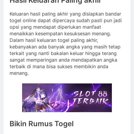
Hasil Keluaran Paling akhir
Keluaran hasil paling akhir yang disiapkan bandar
togel online dapat dipercaya sudah pasti pun jadi
opsi yang mendapat diperlukan manfaat
menaikkan kesempatan kesuksesan menang.
Dalam hasil keluaran togel paling akhir,
kebanyakan ada banyak angka yang masih tetap
terkait yang nanti bakalan keluar hingga terang
sangat memperingan anda mendapatkan angka
terbaik di mana bisa sukses membikin anda
menang.
Bikin Rumus Togel