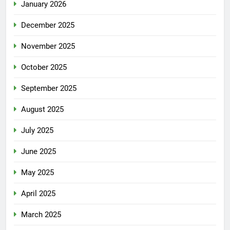
January 2026
December 2025
November 2025
October 2025
September 2025
August 2025
July 2025
June 2025
May 2025
April 2025
March 2025