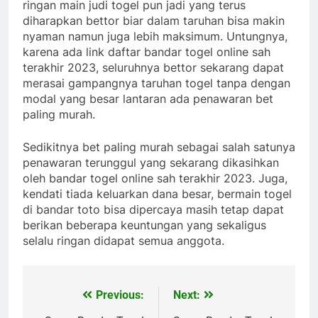
ringan main judi togel pun jadi yang terus
diharapkan bettor biar dalam taruhan bisa makin
nyaman namun juga lebih maksimum. Untungnya,
karena ada link daftar bandar togel online sah
terakhir 2023, seluruhnya bettor sekarang dapat
merasai gampangnya taruhan togel tanpa dengan
modal yang besar lantaran ada penawaran bet
paling murah.
Sedikitnya bet paling murah sebagai salah satunya
penawaran terunggul yang sekarang dikasihkan
oleh bandar togel online sah terakhir 2023. Juga,
kendati tiada keluarkan dana besar, bermain togel
di bandar toto bisa dipercaya masih tetap dapat
berikan beberapa keuntungan yang sekaligus
selalu ringan didapat semua anggota.
Previous:
Next:
Post